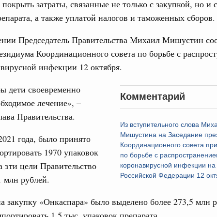
покрыть затраты, связанные не только с закупкой, но и 
епарата, а также уплатой налогов и таможенных сборов.
вцов и руководитель Росмолодёжи Григорий
31
ов проекта «Кольцо открытий»
ении Председатель Правительства Михаил Мишустин со
С помощь
юз. Интеграция на пространстве СНГ
езидиума Координационного совета по борьбе с распрос
осуществ
тельственного совета в узком составе
авирусной инфекции 12 октября.
Для поиск
сервисо
рубежными странами (кроме СНГ) на двусторонней основе
бы дети своевременно
 встречу с Министром промышленности,
Комментарий
Выбра
бходимое лечение», –
рана Мохаммадом Атабаком
пери
лава Правительства.
Из вступительного слова Мих
Архи
Мишустина на Заседание пре
0 маршрутов научно-популярного туризма в
 2021 года, было принято
Координационного совета при
ятилетия науки и технологий
ортировать 1970 упаковок
по борьбе с распространение
а эти цели Правительство
коронавирусной инфекции на
 отношения со странами СНГ на двусторонней основе
Подпи
Российской Федерации 12 окт
 работе VIII Российско-Киргизского
 млн рублей.
сийско-Киргизской межрегиональной
Ежеднев
на закупку «Онкаспара» было выделено более 273,5 млн р
Email
портировать 1,5 тыс. упаковок препарата.