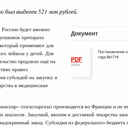
о был выделен 521 млн рублей.
в Россию будет ввезено
Документ
 упаковок препарата
Кален
 который применяют для
августа, четверг
Постановление о
ого лейкоза у детей. Для
года №1716
PDF
политики
ельство продлило ещё на
ПН
е Правительственной комиссии по
151Kb
ствие правил
ия субсидий на закупку и
тельства
арства в медицинские
3
иальных объектов федерального значения
о заказчика»
10
каспар» (пэгаспаргаза) производится во Франции и не и
труктура для жизни»
х аналогов. Закупкой, ввозом и доставкой лекарства зан
17
орожных участков, ведущих к спортивным
о нацпроекту «Инфраструктура для жизни»
эндокринный завод. Субсидия из федерального бюджета
24