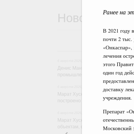
Ранее на эт
Новости
В 2021 году 
почти 2 тыс.
«Онкаспар»,
6 
лечения остр
6 августа 2026
,
Общие вопросы промышленной 
этого Правит
Денис Мантуров провёл заседани
один год дей
промышленности
предоставлен
6 августа 2026
,
Регулирование в сфере строи
доставку лек
Марат Хуснуллин: Более 130 соц
учреждения.
построено под контролем «Единог
Препарат «Он
6 августа 2026
,
Национальный проект «Инфрас
отечественны
Марат Хуснуллин: Порядка 200 д
объектам, обновят в 2026 году п
Московский 