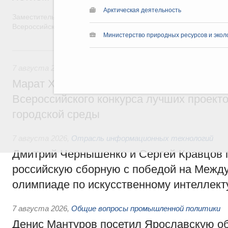
Арктическая деятельность
Заместитель Председателя Правительства Татьяна Голикова п
Всероссийского общественного движения «Волонтёры-медики»
Министерство природных ресурсов и экол
7 августа, пятница
7 августа 2026
,
Экономика городов. Городская среда
Марат Хуснуллин провёл заседание ком
Всероссийского конкурса лучших проект
городской среды
7 августа 2026
,
Отрасль информационных технологий
Дмитрий Чернышенко и Сергей Кравцов 
российскую сборную с победой на Межд
олимпиаде по искусственному интеллект
7 августа 2026
,
Общие вопросы промышленной политики
Денис Мантуров посетил Ярославскую о