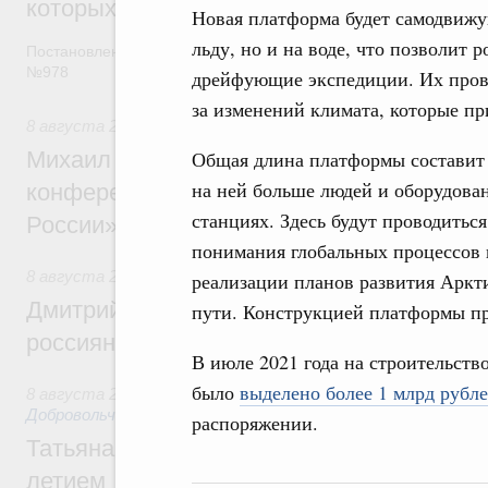
которых освобождаются от НДФЛ
Новая платформа будет самодвижу
льду, но и на воде, что позволит
Постановление от 5 августа 2026 года
№978
дрейфующие экспедиции. Их прове
за изменений климата, которые п
8 августа 2026
,
Отрасль информационных технологий
Михаил Мишустин дал поручения по итог
Общая длина платформы составит б
на ней больше людей и оборудов
конференции «Цифровая индустрия пр
станциях. Здесь будут проводитьс
России»
понимания глобальных процессов и
8 августа 2026
,
Спорт высших достижений и массовый сп
реализации планов развития Аркт
Дмитрий Чернышенко и Михаил Дегтярёв
пути. Конструкцией платформы пр
россиян с Днём физкультурника
В июле 2021 года на строительств
было
выделено более 1 млрд рубл
8 августа 2026
,
Социальные инновации. Некоммерческие ор
Добровольчество и волонтёрство. Благотворительност
распоряжении.
Татьяна Голикова поздравила волонтёров
летием