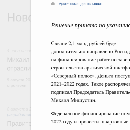
Арктическая деятельность
Новости
Решение принято по указани
Свыше 2,1 млрд рублей будет
дополнительно направлено Росги
4 часа назад
,
Регулирование в сфере строительства
на финансирование работ по зав
Михаил Мишустин поздравил работников
строительства арктической платф
отрасли с профессиональным празднико
«Северный полюс». Деньги поступ
9 августа 2026 года отмечается профессиональный праздник –
2021–2022 годах. Такое распоряже
строителя.
подписал Председатель Правитель
Вчера
Михаил Мишустин.
8 августа 2026
,
Государственная политика в сфере научны
Федеральное финансирование пом
разработок
2022 году и провести швартовные 
Правительство расширило перечень пре