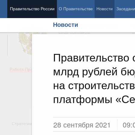
Правительство России
О Правительстве
Новости
Заседан
Новости
Председатель Правительства
М
Вице-премьеры
М
Правительство 
млрд рублей бю
Демография
Занято
Работа Правительства
Здоровье
Технол
Образование
Эконом
на строительств
Культура
Финан
Общество
Социал
платформы «Се
Государство
28 сентября 2021
09:
Стратегии
Государственные программы
Национальн