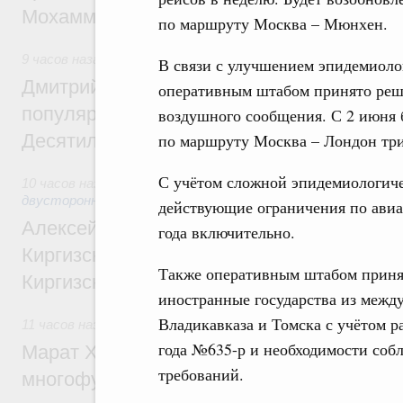
Мохаммадом Атабаком
по маршруту Москва – Мюнхен.
9 часов назад
,
Внутренний и въездной туризм
В связи с улучшением эпидемиоло
Дмитрий Чернышенко: Порядка 110 марш
оперативным штабом принято реш
популярного туризма в 35 регионах созд
воздушного сообщения. С 2 июня 
Десятилетия науки и технологий
по маршруту Москва – Лондон три
С учётом сложной эпидемиологиче
10 часов назад
,
Экономические и гуманитарные отношения
двусторонней основе
действующие ограничения по ави
Алексей Оверчук принял участие в работе
года включительно.
Киргизского экономического форума и XII
Также оперативным штабом принят
Киргизской межрегиональной конференц
иностранные государства из межд
Владикавказа и Томска с учётом р
11 часов назад
,
Дорожное хозяйство
года №635-р и необходимости соб
Марат Хуснуллин: На двух скоростных т
требований.
многофункциональные зоны дорожного с