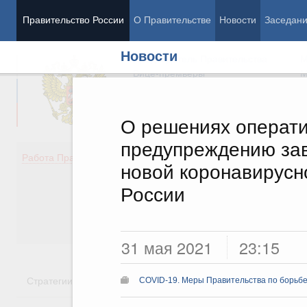
Правительство России
О Правительстве
Новости
Заседан
Новости
Председатель Правительства
М
Вице-премьеры
М
О решениях операти
предупреждению зав
Демография
Занято
Работа Правительства
новой коронавирусн
Здоровье
Технол
Образование
Эконом
России
Культура
Финан
Общество
Социал
Государство
31 мая 2021
23:15
Стратегии
Государственные программы
Национальн
COVID-19. Меры Правительства по борьбе