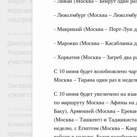
- Ливан (Москва – Бейрут один раз
Марат Хуснуллин: Порядка 200 дорожных
ведущих к спортивным объектам, обновят
- Люксембург (Москва – Люксембур
нацпроекту «Инфраструктура для жизни
- Маврикий (Москва – Порт-Луи дв
6 часов назад
,
Молодёжная политика
- Марокко (Москва – Касабланка дв
Дмитрий Чернышенко, Сергей Кравцов и
Росмолодёжи Григорий Гуров поприветс
- Хорватия (Москва – Загреб два р
участников проекта «Кольцо открытий»
С 10 июня будет возобновлено ча
8 часов назад
,
Евразийский экономический союз. Интеграц
Москва – Тирана один раз в недел
Заседание Евразийского межправительст
С 10 июня будет увеличено на вза
узком составе
по маршруту Москва – Афины на д
9 часов назад
,
Экономические отношения с зарубежными ст
Баку), Арменией (Москва – Ереван
двусторонней основе
(Москва – Ташкент) и Таджикиста
Алексей Оверчук провёл рабочую встреч
неделю, с Египтом (Москва – Каир
промышленности, недропользования и т
рейсов в неделю. Будет возобнов