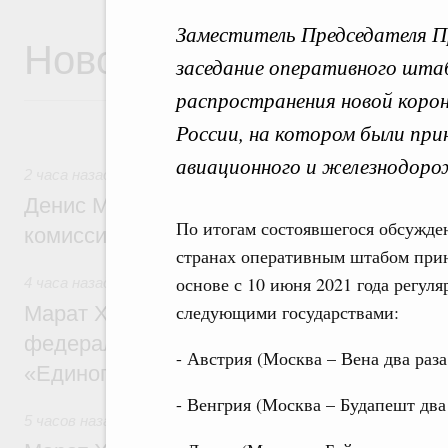
Заместитель Председателя П
Новости
заседание оперативного шта
распространения новой коро
России, на котором были при
авиационного и железнодоро
2 часа назад
,
Общие вопросы промышленной политики
Денис Мантуров провёл заседание Прав
По итогам состоявшегося обсужде
комиссии по промышленности
странах оперативным штабом прин
основе с 10 июня 2021 года регул
4 часа назад
,
Регулирование в сфере строительства
следующими государствами:
Марат Хуснуллин: Более 130 социальных
федерального значения построено под к
- Австрия (Москва – Вена два раза
«Единого заказчика»
- Венгрия (Москва – Будапешт два 
5 часов назад
,
Национальный проект «Инфраструктура дл