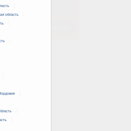
ласть
ая область
ть
Подписаться
сть
Подписаться
Мордовия
область
асть