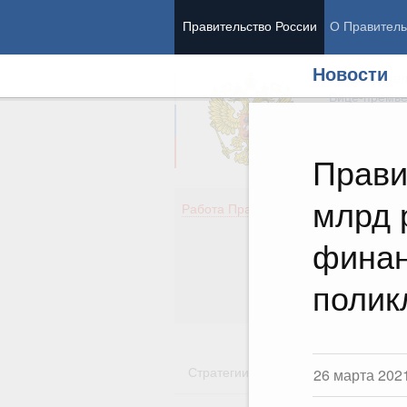
Правительство России
О Правитель
Новости
Председател
Вице-премь
Прави
млрд 
Де
Работа Правительства
Здо
Обр
финан
Кул
Об
полик
Гос
Стратегии
Государственные пр
26 марта 202