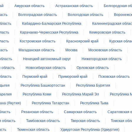
авцов поздравили российскую сборную с
ай
Амурская область
Астраханская область
Белгородская об
иаде по искусственному интеллекту
асть
Волгоградская область
Вологодская область
Воронежск
бласть
Кабардино-Балкарская Республика
Калининградская облас
политики
скую область
ласть
Карачаево-Черкесская Республика
Кемеровская область
Email
ласть
Костромская область
Красноярский край
Курская обла
и. Межбюджетные отношения
ортивной инфраструктуры построили и
ласть
Магаданская область
Москва
Московская область
урным кредитам
область
Ненецкий автономный округ
Нижегородская область
 область
Новосибирская область
Орловская область
ия госпрограмм повысит эффективность
область
Пермский край
Приморский край
Псковская область
Адыгея
Республика Башкортостан
Республика Бурятия
Карелия
Республика Коми
Республика Марий Эл
Республика 
реда
ик» завершил строительство и реконструкцию
аха (Якутия)
Республика Татарстан
Республика Тыва
бласть
Рязанская область
Самарская область
Саратовская 
идация их последствий
я область
Тамбовская область
Тверская область
Томская обл
ние правкомиссии по ликвидации последствий
асть
Тюменская область
Удмуртская Республика (Удмуртия)