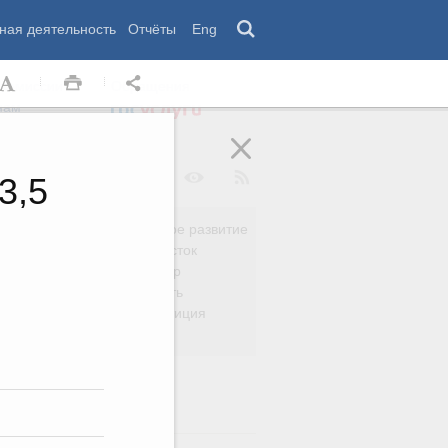
ная деятельность
Отчёты
Eng
 комиссии
Обращения
нам
3,5
Региональное развитие
да
Дальний Восток
вязь
Россия и мир
Безопасность
сть
Право и юстиция
яйство