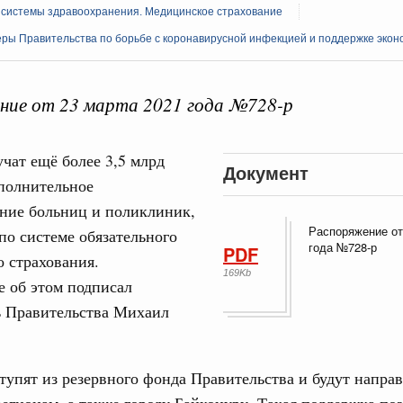
 системы здравоохранения. Медицинское страхование
ры Правительства по борьбе с коронавирусной инфекцией и поддержке экон
ние от 23 марта 2021 года №728-р
Кален
ьства
чат ещё более 3,5 млрд
Документ
тников строительной отрасли с
полнительное
ПН
ние больниц и поликлиник,
иональный праздник – День строителя.
Распоряжение от
о системе обязательного
года №728-р
PDF
 страхования.
Вчера
169Kb
3
 об этом подписал
ере научных исследований и разработок
ь Правительства Михаил
10
нь премий, лауреаты которых освобождаются
17
978
тупят из резервного фонда Правительства и будут напра
24