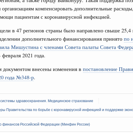
егионам, а также городу Байконуру. Такая поддержка по
ологий
 организациям компенсировать дополнительные расходы,
по итогам XI конференции «Цифровая
31
омощи пациентам с коронавирусной инфекцией.
»
 цели в 47 регионов страны было направлено свыше 25,4 
ассовый спорт
С помощь
осуществ
гтярёв поздравили россиян с Днём
ыделении дополнительного финансирования принято
по 
Для поиск
аила Мишустина с членами Совета палаты Совета Федер
сервисо
4 февраля 2021 года.
ерческие организации. Добровольчество и волонтёрство.
Выбра
онтёров-медиков с 10-летием
пери
 документом внесены изменения в
постановление Прави
20 года №348-р
.
а Татьяна Голикова поздравила участников
Архи
 «Волонтёры-медики» с 10-летним юбилеем.
августа, пятница
 системы здравоохранения. Медицинское страхование
Подпи
реда
ры Правительства по борьбе с коронавирусной инфекцией и поддержке экон
ие комиссии Всероссийского конкурса лучших
Ежеднев
ды
о финансов Российской Федерации (Минфин России)
Email
ологий