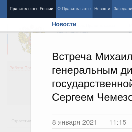
Правительство России
О Правительстве
Новости
Заседан
Новости
Председатель Правительства
М
Вице-премьеры
М
Встреча Михаил
генеральным д
Демография
Занято
Работа Правительства
Здоровье
Технол
Образование
Эконом
государственно
Культура
Финан
Общество
Социал
Сергеем Чемез
Государство
8 января 2021
11:15
Стратегии
Государственные программы
Национальн