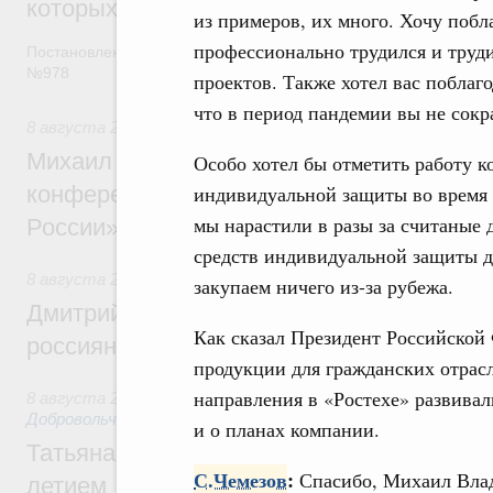
которых освобождаются от НДФЛ
из примеров, их много. Хочу побл
профессионально трудился и труд
Постановление от 5 августа 2026 года
№978
проектов. Также хотел вас поблаг
что в период пандемии вы не сокр
8 августа 2026
,
Отрасль информационных технологий
Михаил Мишустин дал поручения по итог
Особо хотел бы отметить работу к
индивидуальной защиты во время 
конференции «Цифровая индустрия пр
мы нарастили в разы за считаные 
России»
средств индивидуальной защиты д
8 августа 2026
,
Спорт высших достижений и массовый сп
закупаем ничего из-за рубежа.
Дмитрий Чернышенко и Михаил Дегтярёв
Как сказал Президент Российской
россиян с Днём физкультурника
продукции для гражданских отрасл
направления в «Ростехе» развивал
8 августа 2026
,
Социальные инновации. Некоммерческие ор
Добровольчество и волонтёрство. Благотворительност
и о планах компании.
Татьяна Голикова поздравила волонтёров
С.Чемезов
:
Спасибо, Михаил Вла
летием