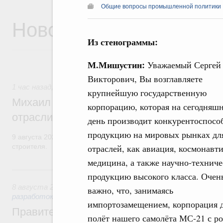
Общие вопросы промышленной политики
Новости
Из стенограммы:
М.Мишустин:
Уважаемый Сергей
Викторович, Вы возглавляете
1 час назад
,
Регулирование в сфере строительства
крупнейшую государственную
Михаил Мишустин поздравил работников
корпорацию, которая на сегодняш
отрасли с профессиональным празднико
день производит конкурентоспос
продукцию на мировых рынках дл
9 августа 2026 года отмечается профессиональный праздник –
отраслей, как авиация, космонавти
строителя.
медицина, а также научно-технич
Вчера
продукцию высокого класса. Очен
8 августа 2026
,
Государственная политика в сфере научны
важно, что, занимаясь
разработок
импортозамещением, корпорация д
Правительство расширило перечень пре
полёт нашего самолёта МС-21 с р