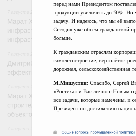
перед нами Президентом поставлен
продукции увеличить до 50%. Но 
7 августа 2026
,
Бюджеты субъектов Федерации. Межбюд
задачу. И надеюсь, что мы её вып
Марат Хуснуллин: 15 объектов спортивн
Сегодня уже объём гражданской пр
инфраструктуры построили и обновили б
больше.
инфраструктурным кредитам
К гражданским отраслям корпораци
7 августа 2026
,
Развитие сельских территорий
самолётостроение, вертолётострое
Дмитрий Патрушев: Синхронизация госп
дорожная, сельскохозяйственная т
эффективность поддержки сельских тер
М.Мишустин:
Спасибо, Сергей Ви
7 августа 2026
,
Экономика городов. Городская среда
«Ростеха» и Вас лично с Новым г
Марат Хуснуллин: «Единый заказчик» з
все задачи, которые намечены, и о
строительство и реконструкцию более 3
Президент по достижению национ
объектов
7 августа 2026
,
Чрезвычайные ситуации и ликвидация их 
Общие вопросы промышленной политики