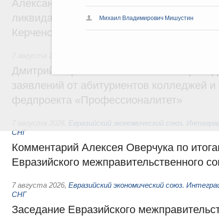
Александр Козлов провёл заседание пра
ликвидации последствий чрезвычайной с
Михаил Владимирович Мишустин
Керченском проливе
7 августа 2026
,
Среднее профессиональное образование
Дмитрий Чернышенко: Установлен рекорд
заявлений от абитуриентов колледжей и
федпроекта «Профессионалитет»
7 августа 2026
,
Евразийский экономический союз. Интегр
СНГ
Комментарий Алексея Оверчука по итога
Евразийского межправительственного со
7 августа 2026
,
Евразийский экономический союз. Интегр
СНГ
Заседание Евразийского межправительст