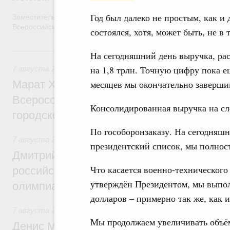
Год был далеко не простым, как и 
Заместитель Председателя Правительства Татьяна Голикова п
Всероссийского общественного движения «Волонтёры-медики»
состоялся, хотя, может быть, не в
7 августа, пятница
На сегодняшний день выручка, рас
на 1,8 трлн. Точную цифру пока е
7 августа 2026
,
Экономика городов. Городская среда
месяцев мы окончательно заверши
Марат Хуснуллин провёл заседание ком
Всероссийского конкурса лучших проект
Консолидированная выручка на сле
городской среды
По гособоронзаказу. На сегодняшн
7 августа 2026
,
Отрасль информационных технологий
президентский список, мы полно
Дмитрий Чернышенко и Сергей Кравцов 
Что касается военно-технического
российскую сборную с победой на Межд
утверждён Президентом, мы выполн
олимпиаде по искусственному интеллект
долларов – примерно так же, как 
7 августа 2026
,
Общие вопросы промышленной политики
Мы продолжаем увеличивать объём
Денис Мантуров посетил Ярославскую о