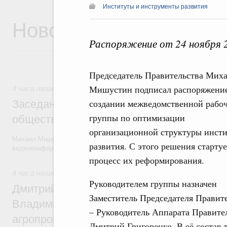
Институты и инструменты развития
Новости
Распоряжение от 24 ноября 
Председатель Правительства Мих
Мишустин подписал распоряжение
4 часа назад
создании межведомственной рабо
Заседание Президиума Госсовета по воп
группы по оптимизации
общественного транспорта
организационной структуры инст
Михаил Мишустин и члены Правительства приняли участие в засед
развития. С этого решения стартуе
видеоконференции.
процесс их реформирования.
4 часа назад
,
Общие вопросы агропромышленного комплекс
Руководителем группы назначен
Дмитрий Патрушев и губернатор Камчатс
Заместитель Председателя Правит
Владимир Солодов обсудили развитие
– Руководитель Аппарата Правите
агропромышленного комплекса и вопрос
Дмитрий Григоренко. В её состав 