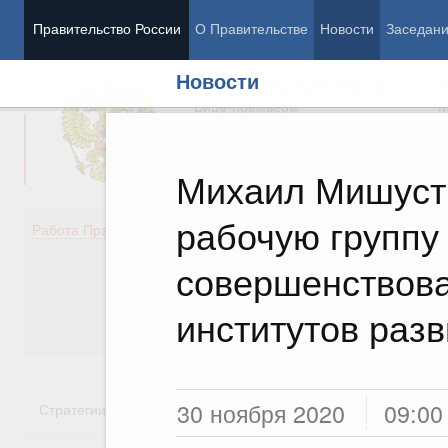
Правительство России
О Правительстве
Новости
Заседан
Новости
Председатель Правительства
М
Вице-премьеры
М
Михаил Мишуст
рабочую группу
Демография
Занято
Работа Правительства
Здоровье
Технол
Образование
Эконом
совершенствова
Культура
Финан
Общество
Социал
институтов раз
Государство
30 ноября 2020
09:00
Стратегии
Государственные программы
Национальн