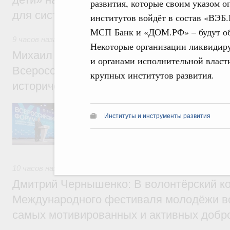
развития, которые своим указом о
для системы образования России
институтов войдёт в состав «ВЭБ
МСП Банк и «ДОМ.РФ» – будут об
9 часов назад
,
Экономика городов. Городская среда
Некоторые организации ликвидир
Михаил Мишустин принял участие в раб
и органами исполнительной власти
Всероссийского форума «Развитие малых
крупных институтов развития.
исторических поселений»
Председатель Правительства выступил на
осмотрел выставку.
Институты и инструменты развития
10 часов назад
,
Молодёжная политика
Дмитрий Чернышенко: В волонтёрский к
Международного фестиваля молодёжи в
самых мотивированных и активных добр