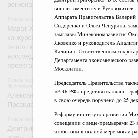
региона
вошли заместители Руководителя
Аппарата Правительства Валерий
5 часов назад
,
Экономика городов. Городская среда
Сидоренко и Ольга Чепурина, зам
Марат Хуснуллин: Победителями XI Всер
замглавы Минэкономразвития Окса
конкурса проектов создания комфортной
Яковенко и руководитель Аналити
пятого конкурса для регионов ДФО и пер
Калинин. Ответственным секретар
воссоединённых и приграничных регионо
Департамента экономического раз
проекта
Москвитин.
5 часов назад
,
Экономические отношения с зарубежными ст
Председатель Правительства такж
двусторонней основе
«ВЭБ.РФ» представить планы-гра
Александр Новак встретился с исполня
в свою очередь поручено до 25 де
Президента Южной Осетии Маратом Ка
Реформу институтов развития Ми
7 часов назад
,
Молодёжная политика
совещании с вице-премьерами 23 н
Дмитрий Чернышенко: В рамках нацпрое
чтобы они в полной мере могли р
дети» на форуме «Машук» будут разраб