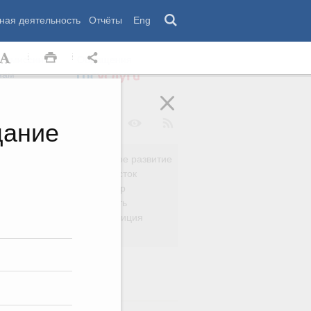
ная деятельность
Отчёты
Eng
 комиссии
Обращения
нам
щание
Региональное развитие
да
Дальний Восток
вязь
Россия и мир
Безопасность
сть
Право и юстиция
яйство