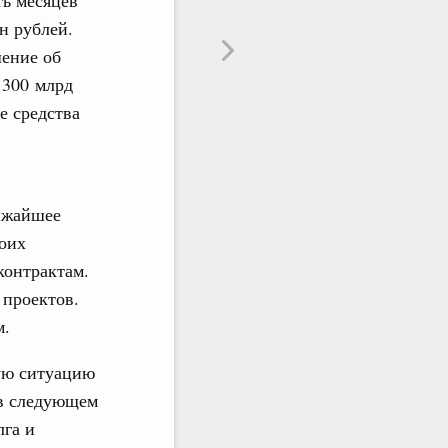
ть месяцев
н рублей.
шение об
 300 млрд
е средства
лижайшее
воих
контрактам.
 проектов.
м.
ую ситуацию
 в следующем
лга и