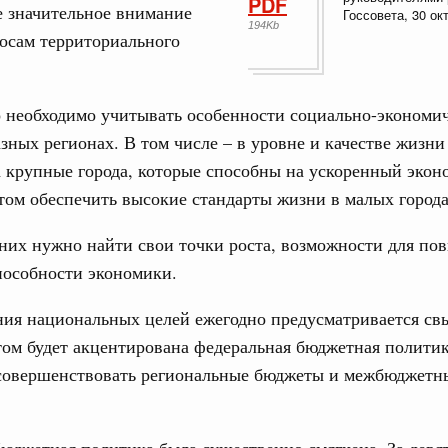
PDF
е значительное внимание
Госсовета, 30 ок
194Kb
осам территориального
юз. Интеграция на пространстве СНГ
ительственного совета в расширенном
 необходимо учитывать особенности социально-экономи
азных регионах. В том числе – в уровне и качестве жизни
едания актуальные задачи углубления интеграции, в том
нствование кооперации в области таможенного
 крупные города, которые способны на ускоренный эко
и администрирования, развитие электронной торговли,
этом обеспечить высокие стандарты жизни в малых города
родовольственной безопасности, цифровизация грузовых
ых перевозок, формирование общего финансового
них нужно найти свои точки роста, возможности для п
пособности экономики.
юз. Интеграция на пространстве СНГ
 во встрече Президента Киргизии Садыра
ния национальных целей ежегодно предусматривается св
участников заседания Евразийского
том будет акцентирована федеральная бюджетная политик
совершенствовать региональные бюджеты и межбюджетн
августа, четверг
политики
е Правительственной комиссии по