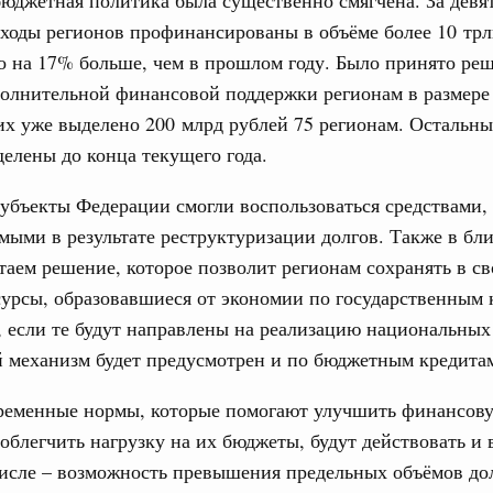
бюджетная политика была существенно смягчена. За девя
сходы регионов профинансированы в объёме более 10 трл
 на 17% больше, чем в прошлом году. Было принято ре
тельства
полнительной финансовой поддержки регионам в размере
иальных объектов федерального значения
о заказчика»
их уже выделено 200 млрд рублей 75 регионам. Остальны
делены до конца текущего года.
труктура для жизни»
орожных участков, ведущих к спортивным
субъекты Федерации смогли воспользоваться средствами,
о нацпроекту «Инфраструктура для жизни»
ыми в результате реструктуризации долгов. Также в б
таем решение, которое позволит регионам сохранять в с
вцов и руководитель Росмолодёжи Григорий
урсы, образовавшиеся от экономии по государственным 
ов проекта «Кольцо открытий»
 если те будут направлены на реализацию национальных
юз. Интеграция на пространстве СНГ
 механизм будет предусмотрен и по бюджетным кредита
тельственного совета в узком составе
1
ременные нормы, которые помогают улучшить финансов
 облегчить нагрузку на их бюджеты, будут действовать и
числе – возможность превышения предельных объёмов до
Показать еще