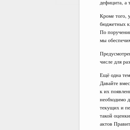
дефицита, а 
Кроме того, 
бюджетных кр
По поручению
мы обеспечим
Предусмотрен
числе для ра
Ещё одна те
Давайте вмес
к их появлен
необходимо д
текущих и п
такой оценк
актов Правит