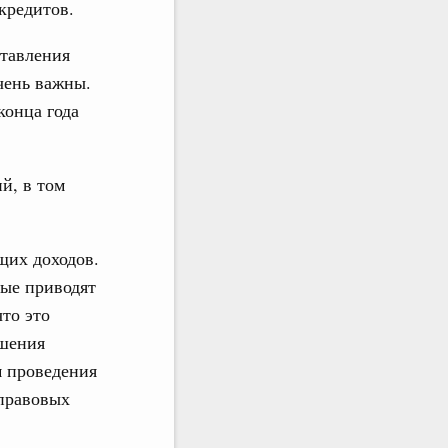
кредитов.
ставления
чень важны.
конца года
й, в том
щих доходов.
рые приводят
то это
ешения
м проведения
правовых