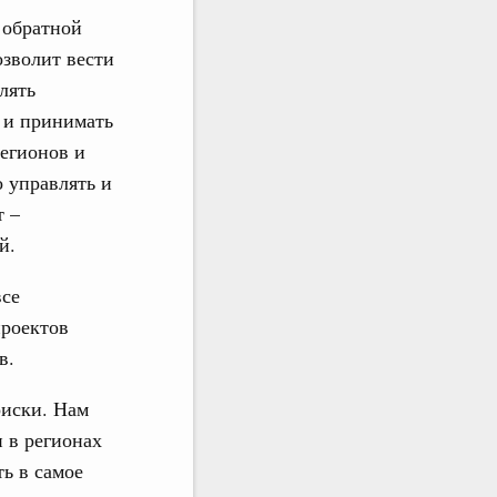
 обратной
зволит вести
лять
 и принимать
регионов и
 управлять и
т –
й.
все
проектов
в.
риски. Нам
 в регионах
ь в самое