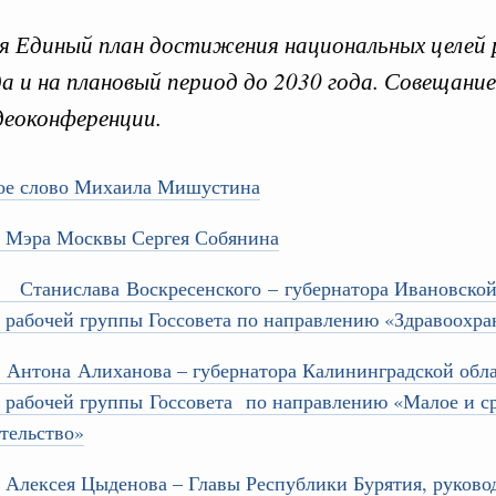
 Единый план достижения национальных целей 
да и на плановый период до 2030 года. Совещани
деоконференции.
Кален
ое слово Михаила Мишустина
ере научных исследований и разработок
нь премий, лауреаты которых освобождаются
 Мэра Москвы Сергея Собянина
ПН
978
 Станислава Воскресенского – губернатора Ивановской
 рабочей группы Госсовета по направлению «Здравоохра
ологий
3
по итогам XI конференции «Цифровая
 Антона Алиханова – губернатора Калининградской обла
»
10
 рабочей группы Госсовета по направлению «Малое и с
тельство»
ссовый спорт
17
гтярёв поздравили россиян с Днём
 Алексея Цыденова – Главы Республики Бурятия, руково
24