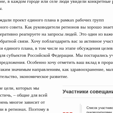
не, в каждом городе или селе люди увидели конкретные 
ортивной инфраструктуры построили и
ы.
урным кредитам
дали проект единого плана в рамках рабочих групп
ия госпрограмм повысит эффективность
ного совета. Как руководители регионов вы хорошо знае
Email
перативно реагируете на запросы людей. Это один из важ
братной связи. Хочу поблагодарить вас за активное учас
реда
ик» завершил строительство и реконструкцию
 единого плана, в том числе на этапе обсуждения целе
для субъектов Российской Федерации. Мы постарались уч
предложения. Особенно хочу отметить ваш вклад в прор
идация их последствий
аким значимым направлениям, как здравоохранение, мал
ние правкомиссии по ликвидации последствий
ском проливе
ельство, экономическое развитие.
азование
е цели, которых мы
 рекорд по числу заявлений от абитуриентов
Участники совещан
стичь, – общие для всей
екта «Профессионалитет»
чень многое зависит от
юз. Интеграция на пространстве СНГ
Список участник
и в регионах. Поэтому в
руководителями 
о итогам заседания Евразийского