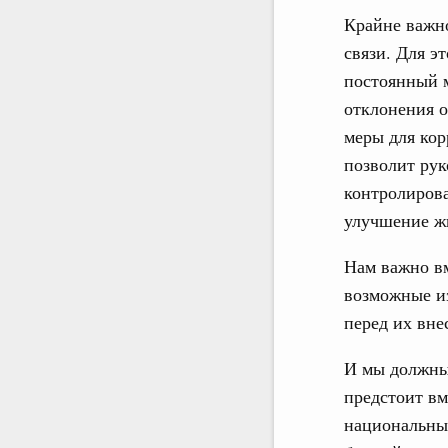
Крайне важно
связи. Для э
постоянный м
отклонения о
меры для кор
позволит рук
контролирова
улучшение ж
Нам важно вм
возможные из
перед их вне
И мы должны 
предстоит вм
национальных