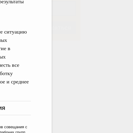
результаты
Подписаться
те ситуацию
ных
тие в
вых
есть все
Подписаться
аботку
ое и среднее
ия
ов совещания с
рабочих групп