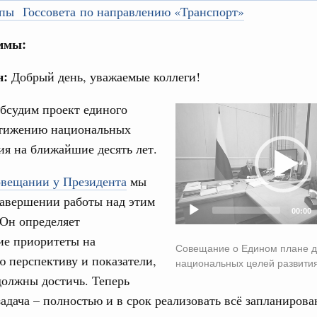
ппы Госсовета по направлению «Транспорт»
рческие организации. Добровольчество и волонтёрство.
31
ммы:
онтёров-медиков с 10-летием
а Татьяна Голикова поздравила участников
С помощь
н:
Добрый день, уважаемые коллеги!
 «Волонтёры-медики» с 10-летним юбилеем.
осуществ
Для поиск
бсудим проект единого
Video
Вчера
сервисо
стижению национальных
Player
реда
ия на ближайшие десять лет.
Выбра
ие комиссии Всероссийского конкурса лучших
пери
ды
овещании у Президента
мы
Архи
завершении работы над этим
ологий
00:00
авцов поздравили российскую сборную с
 Он определяет
иаде по искусственному интеллекту
ие приоритеты на
Совещание о Едином плане 
Подпи
 перспективу и показатели,
национальных целей развити
политики
должны достичь. Теперь
скую область
Ежеднев
адача – полностью и в срок реализовать всё запланирова
Email
и. Межбюджетные отношения