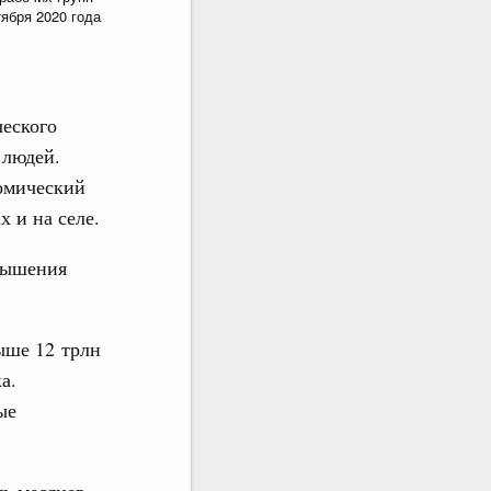
тября 2020 года
ческого
 людей.
номический
х и на селе.
овышения
ыше 12 трлн
а.
ые