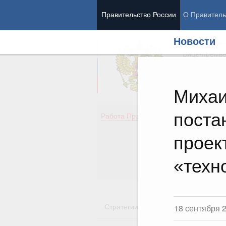
Правительство России
О Правитель
Новости
Председател
Вице-премь
Михаи
поста
Де
Работа Правительства
Здо
Обр
проек
Кул
Об
«техн
Гос
Стратегии
Государственные пр
18 сентября 