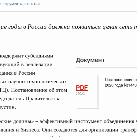
 инструменты развития
е годы в России должна появиться целая сеть 
Кален
зование
 поддержит субсидиями
Документ
 рекорд по числу заявлений от абитуриентов
твующий в реализации
екта «Профессионалитет»
ПН
дания в России
Постановление о
 Интеграция на пространстве СНГ
ых научно-технологических
2020 года №1443
PDF
о итогам заседания Евразийского
ТЦ). Постановление об этом
3
190Kb
дседатель Правительства
устин.
 Интеграция на пространстве СНГ
10
ительственного совета в расширенном
еские долины» – эффективный инструмент объединения 
17
ования и бизнеса. Они создаются для организации транс
едания актуальные задачи углубления интеграции, в том
нствование кооперации в области таможенного
24