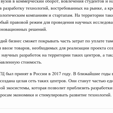
вузов в коммерческий оборот, вовлечения студентов и 
и администрирования, развитие электронной торговли,
в разработку технологий, востребованных на рынке, а кр
родовольственной безопасности, цифровизация грузовых
31
ых перевозок, формирование общего финансового
ологическим компаниям и стартапам. На территории так
обый правовой режим для проведения научных исследов
С помощь
нновационных решений.
. Интеграция на пространстве СНГ
осуществ
 во встрече Президента Киргизии Садыра
Для поиск
идий бизнес сможет покрывать часть затрат по уплате та
участников заседания Евразийского
сервисо
 ввозе товаров, необходимых для реализации проекта с
Выбра
 научных разработок на территории таких центров, а так
Вчера
пери
бавленную стоимость.
политики
Архи
е Правительственной комиссии по
Ц был принят в России в 2017 году. В ближайшие годы 
создана целая сеть таких центров. Они станут частью ед
й экосистемы, которая позволит приблизить разработки
тельства
Подпи
иальных объектов федерального значения
росам экономики и стимулировать развитие технологий.
о заказчика»
Ежеднев
труктура для жизни»
Email