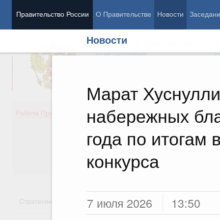
Правительство России
О Правительстве
Новости
Заседан
Новости
Председатель Правительства
М
Вице-премьеры
М
Марат Хуснулли
набережных бла
Демография
Занято
Работа Правительства
Здоровье
Технол
Образование
Эконом
года по итогам 
Культура
Финан
Общество
Социал
конкурса
Государство
7 июля 2026
13:50
Стратегии
Государственные программы
Национальн