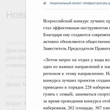
Национальный проект «Инфраструктура д
Новости
Всероссийский конкурс лучших пр
стал эффективным инструментом 
Благодаря ему создаются современ
активно обновляются общественны
26 минут назад
,
Отрасль информационных технологий
Заместитель Председателя Правит
Дмитрий Чернышенко и Сергей Кравцов 
российскую сборную с победой на Межд
«Летом запрос на отдых у воды во
олимпиаде по искусственному интеллект
одно из важных направлений в на
регионов к этому направлению. На
2 часа назад
,
Общие вопросы промышленной политики
конкурса лучших проектов создан
Денис Мантуров посетил Ярославскую о
приведено в порядок 228 набереж
гулять с семьёй, заниматься спор
2 часа назад
,
Бюджеты субъектов Федерации. Межбюдже
за время проведения конкурса ото
Марат Хуснуллин: 15 объектов спортивн
набережная, 262 площади, 367 ул