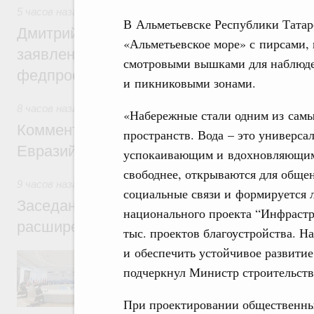
5 часов назад
,
Среднее профессиональное образование
В Альметьевске Республики Татарс
Дмитрий Чернышенко: Установлен рекорд
«Альметьевское море» с пирсами, 
заявлений от абитуриентов колледжей и
смотровыми вышками для наблюде
федпроекта «Профессионалитет»
и пикниковыми зонами.
8 часов назад
,
Евразийский экономический союз. Интеграц
«Набережные стали одним из сам
Комментарий Алексея Оверчука по итога
пространств. Вода – это универс
Евразийского межправительственного со
успокаивающим и вдохновляющим 
свободнее, открываются для общен
9 часов назад
,
Евразийский экономический союз. Интеграц
социальные связи и формируется л
Заседание Евразийского межправительст
национального проекта “Инфрастр
расширенном составе
тыс. проектов благоустройства. Н
и обеспечить устойчивое развитие
В повестке заседания актуальные задачи 
числе совершенствование кооперации в о
подчеркнул Министр строительст
регулирования и администрирования, разв
обеспечение продовольственной безопасн
При проектировании общественных
железнодорожных перевозок, формирован