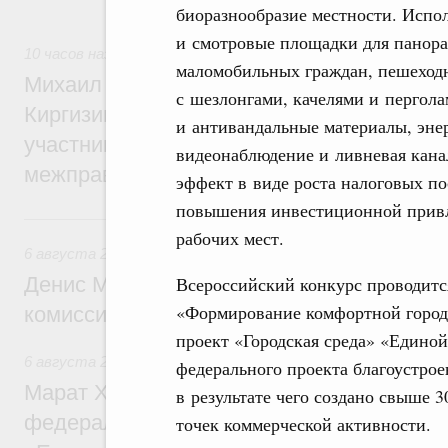
рынка.
биоразнообразие местности. Испо
и смотровые площадки для панора
10 часов назад
,
Евразийский экономический союз. Интегра
маломобильных граждан, пешеход
Михаил Мишустин принял участие во вст
с шезлонгами, качелями и пергол
Киргизии Садыра Жапарова с главами де
и антивандальные материалы, эне
участников заседания Евразийского
видеонаблюдение и ливневая кана
межправительственного совета
эффект в виде роста налоговых п
повышения инвестиционной привл
Вчера
рабочих мест.
6 августа 2026
,
Общие вопросы промышленной политики
Всероссийский конкурс проводитс
Денис Мантуров провёл заседание Прав
«Формирование комфортной город
комиссии по промышленности
проект «Городская среда» «Единой
6 августа 2026
,
Регулирование в сфере строительства
федерального проекта благоустрое
Марат Хуснуллин: Более 130 социальных
в результате чего создано свыше 3
федерального значения построено под к
точек коммерческой активности.