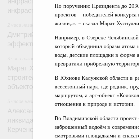
инфраструктуры построили и обновили б
По поручению Президента до 2030 
инфраструктурным кредитам
проектов – победителей конкурса
жизни„», – сказал Марат Хуснулли
2 часа назад
,
Развитие сельских территорий
Дмитрий Патрушев: Синхронизация госп
Например, в Озёрске Челябинской
эффективность поддержки сельских тер
который объединил образы атома 
воды, детские площадки в форме 
3 часа назад
,
Экономика городов. Городская среда
превратили прибрежную территори
Марат Хуснуллин: «Единый заказчик» з
строительство и реконструкцию более 3
В Юхнове Калужской области в ра
всесезонный парк, где родник, пр
объектов
маршрутом, а арт-объект «Колоко
5 часов назад
,
Чрезвычайные ситуации и ликвидация их по
отношения к природе и истории.
Александр Козлов провёл заседание пра
Во Владимирской области проект 
ликвидации последствий чрезвычайной с
заброшенный водоём в современно
Керченском проливе
смотровыми площадками и спасат