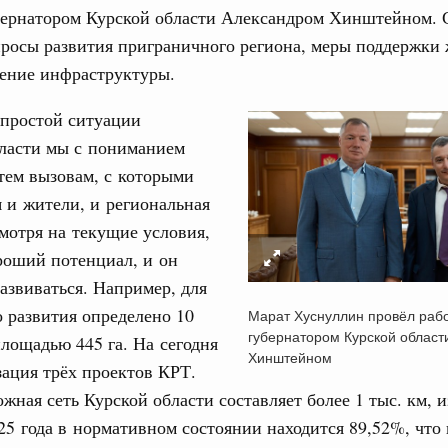
убернатором Курской области Александром Хинштейном.
росы развития приграничного региона, меры поддержки
ление инфраструктуры.
епростой ситуации
Кален
бласти мы с пониманием
тем вызовам, с которыми
Интеграция на пространстве СНГ
тельственного совета в узком составе
 и жители, и региональная
ПН
мотря на текущие условия,
ежными странами (кроме СНГ) на двусторонней основе
роший потенциал, и он
 встречу с Министром промышленности,
рана Мохаммадом Атабаком
азвиваться. Например, для
3
 развития определено 10
Марат Хуснуллин провёл рабо
губернатором Курской област
лощадью 445 га. На сегодня
0 маршрутов научно-популярного туризма в
10
Хинштейном
зация трёх проектов КРТ.
ятилетия науки и технологий
жная сеть Курской области составляет более 1 тыс. км, 
17
тношения со странами СНГ на двусторонней основе
25 года в нормативном состоянии находится 89,52%, что
 работе VIII Российско-Киргизского
24