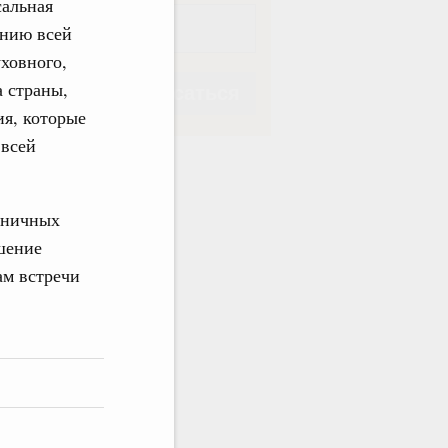
сальная
ению всей
ховного,
а страны,
Подписаться
ия, которые
 всей
аничных
Подписаться
шение
ам встречи