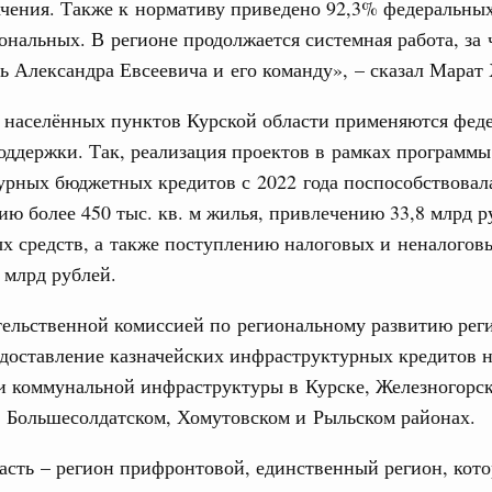
чения. Также к нормативу приведено 92,3% федеральных
сийско-Киргизской межрегиональной
ональных. В регионе продолжается системная работа, за 
31
ь Александра Евсеевича и его команду», – сказал Марат
тных трассах открылись
С помощь
я населённых пунктов Курской области применяются фед
жного сервиса
осуществ
ддержки. Так, реализация проектов в рамках программы
Для поиск
вации
рных бюджетных кредитов с 2022 года поспособствовал
сервисо
о итогам стратегической сессии о
ию более 450 тыс. кв. м жилья, привлечению 33,8 млрд р
вления научно-технологическим развитием
Выбра
 средств, а также поступлению налоговых и неналогов
пери
Вчера
6 млрд рублей.
Архи
тво
тельственной комиссией по региональному развитию рег
 объектов ЖКХ обновлено в России при участии
доставление казначейских инфраструктурных кредитов 
и коммунальной инфраструктуры в Курске, Железногорск
Подпи
орий. ОЭЗ. ТОР. Моногорода
 Большесолдатском, Хомутовском и Рыльском районах.
е по реализации проектов института
Ежеднев
льном округе
асть – регион прифронтовой, единственный регион, кот
Email