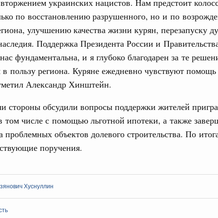
 вторжением украинских нацистов. Нам предстоит колос
 фестиваль молодёжи сформировал целое
лько по восстановлению разрушенного, но и по возрожд
 на себя ответственность за будущее
гиона, улучшению качества жизни курян, перезапуску ду
наследия. Поддержка Президента России и Правительств
труктура для жизни»
 нас фундаментальна, и я глубоко благодарен за те решен
даний на юге России вырос почти на треть
Email
в пользу региона. Куряне ежедневно чувствуют помощь
ровая система. Недвижимость. Оценочная деятельность
отметил Александр Хинштейн.
равкомиссии в управление «ДОМ.РФ»
регионах
ечи стороны обсудили вопросы поддержки жителей пригр
в том числе с помощью льготной ипотеки, а также завер
туризм в России вырос на 4,3%, въездной –
а проблемных объектов долевого строительства. По итог
тствующие поручения.
оплива
ие по ситуации на топливном рынке
зянович Хуснуллин
ья
ы комплексного развития территорий в
сть
ализованы в городах ДНР