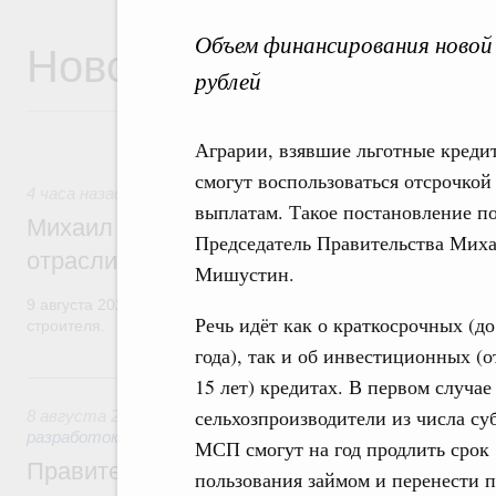
Объем финансирования новой
Новости
рублей
Аграрии, взявшие льготные креди
смогут воспользоваться отсрочкой
4 часа назад
,
Регулирование в сфере строительства
выплатам. Такое постановление п
Михаил Мишустин поздравил работников
Председатель Правительства Мих
отрасли с профессиональным празднико
Мишустин.
9 августа 2026 года отмечается профессиональный праздник –
Речь идёт как о краткосрочных (до
строителя.
года), так и об инвестиционных (о
Вчера
15 лет) кредитах. В первом случае
сельхозпроизводители из числа су
8 августа 2026
,
Государственная политика в сфере научны
разработок
МСП смогут на год продлить срок
Правительство расширило перечень пре
пользования займом и перенести 