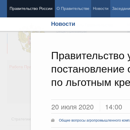
Правительство России
О Правительстве
Новости
Заседан
Новости
Председатель Правительства
М
Вице-премьеры
М
Правительство 
постановление 
Демография
Занято
Работа Правительства
Здоровье
Технол
Образование
Эконом
по льготным кр
Культура
Финан
Общество
Социал
Государство
20 июля 2020
14:00
Стратегии
Государственные программы
Национальн
Общие вопросы агропромышленного комп