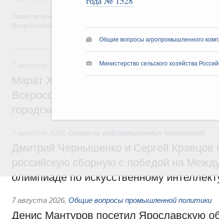
года № 1528
Заместитель Председателя Правительства Татьяна Голикова п
Всероссийского общественного движения «Волонтёры-медики»
Общие вопросы агропромышленного комп
7 августа, пятница
Министерство сельского хозяйства Росси
7 августа 2026
,
Экономика городов. Городская среда
Марат Хуснуллин провёл заседание ком
Всероссийского конкурса лучших проект
городской среды
7 августа 2026
,
Отрасль информационных технологий
Дмитрий Чернышенко и Сергей Кравцов 
российскую сборную с победой на Межд
олимпиаде по искусственному интеллект
7 августа 2026
,
Общие вопросы промышленной политики
Денис Мантуров посетил Ярославскую о