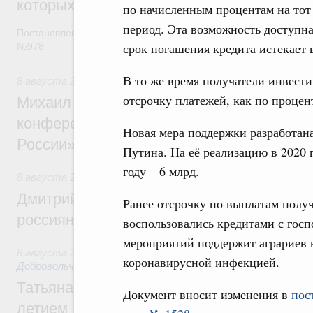
которых освобождаются от НДФЛ
по начисленным процентам на тот
период. Эта возможность доступна
Постановление от 5 августа 2026 года
срок погашения кредита истекает в
№978
В то же время получатели инвест
8 августа 2026
,
Отрасль информационных технологий
отсрочку платежей, как по процент
Михаил Мишустин дал поручения по итог
конференции «Цифровая индустрия пр
Новая мера поддержки разработан
России»
Путина. На её реализацию в 2020 
году – 6 млрд.
8 августа 2026
,
Спорт высших достижений и массовый сп
Дмитрий Чернышенко и Михаил Дегтярёв
Ранее отсрочку по выплатам полу
россиян с Днём физкультурника
воспользовались кредитами с госп
мероприятий поддержит аграриев 
8 августа 2026
,
Социальные инновации. Некоммерческие ор
коронавирусной инфекцией.
Добровольчество и волонтёрство. Благотворительност
Татьяна Голикова поздравила волонтёров
Документ вносит изменения в
пос
летием