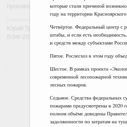
которые стали причиной возникн
производительности труда
году на территории Красноярского
5 августа 2026
,
Общие вопросы развития ДФО
Четвёртое. Федеральный центр с 
Юрий Трутнев: Опубликована программа
штабы, и если есть необходимость
ВЭФ-2026
и средств между субъектами Росс
Пятое. Рослесхоз в этом году объ
Показать еще
Шестое. В рамках проекта «Эколог
современной лесопожарной техник
лесных пожаров.
Седьмое. Средства федеральных с
пожарами предусмотрены в 2020 го
полном объёме доведены Правител
задолженности по затратам на ту