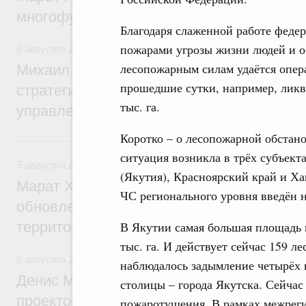
многофункциональные зоны дорожного с
Благодаря слаженной работе федер
пожарами угрозы жизни людей и 
6 августа 2026
,
Технологическое развитие. Инновации
лесопожарным силам удаётся опер
Михаил Мишустин дал поручения по ито
прошедшие сутки, например, ликв
стратегической сессии о совершенствов
тыс. га.
управления научно-технологическим раз
Коротко – о лесопожарной обстан
5 августа, среда
ситуация возникла в трёх субъект
5 августа 2026
,
Жилищно-коммунальное хозяйство
(Якутия), Красноярский край и Х
Марат Хуснуллин: Более 4,3 тыс. объек
ЧС регионального уровня введён н
обновлено в России при участии Фонда 
территорий
В Якутии самая большая площадь п
тыс. га. И действует сейчас 159 
5 августа 2026
,
Инструменты развития территорий. ОЭЗ.
наблюдалось задымление четырёх 
Денис Мантуров провёл совещание по р
столицы – города Якутска. Сейчас
проектов института кураторства в Ураль
пожаротушения. В рамках межрег