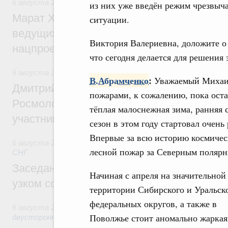
6 августа 2026
,
Национальный проект «Инфраструктура д
из них уже введён режим чрезвыч
Марат Хуснуллин: Порядка 200 дорожных
ситуации.
ведущих к спортивным объектам, обновят
Виктория Валериевна, доложите о
нацпроекту «Инфраструктура для жизни
что сегодня делается для решения
6 августа 2026
,
Молодёжная политика
В.Абрамченко
:
Уважаемый Михаил
Дмитрий Чернышенко, Сергей Кравцов и
пожарами, к сожалению, пока ост
Росмолодёжи Григорий Гуров поприветс
тёплая малоснежная зима, ранняя 
участников проекта «Кольцо открытий»
сезон в этом году стартовал очен
Впервые за всю историю космичес
6 августа 2026
,
Евразийский экономический союз. Интегр
лесной пожар за Северным полярн
СНГ
Заседание Евразийского межправительст
Начиная с апреля на значительной
узком составе
территории Сибирского и Уральск
федеральных округов, а также в
6 августа 2026
,
Экономические отношения с зарубежными 
Поволжье стоит аномально жаркая
двусторонней основе