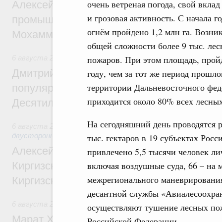
очень ветреная погода, свой вклад
Алексей Оверчук провёл рабочую встреч
и грозовая активность. С начала го
промышленности, недропользования и т
огнём пройдено 1,2 млн га. Возни
Мохаммадом Атабаком
общей сложности более 9 тыс. ле
6 августа 2026
,
Внутренний и въездной туризм
пожаров. При этом площадь, прой
Дмитрий Чернышенко: Порядка 110 марш
году, чем за тот же период прошл
территории Дальневосточного фед
популярного туризма в 35 регионах созд
приходится около 80% всех лесны
Десятилетия науки и технологий
На сегодняшний день проводятся 
6 августа 2026
,
Экономические и гуманитарные отношения
двусторонней основе
тыс. гектаров в 19 субъектах Рос
Алексей Оверчук принял участие в работе
привлечено 5,5 тысячи человек ли
Киргизского экономического форума и XII
включая воздушные суда, 66 – на 
межрегионального маневрирования
Киргизской межрегиональной конференц
десантной службы «Авиалесоохран
6 августа 2026
,
Дорожное хозяйство
осуществляют тушение лесных пож
Марат Хуснуллин: На двух скоростных т
Российской Федерации.