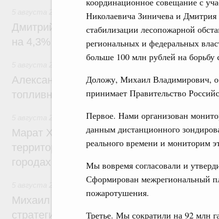
координационное совещание с уча
5 августа 2026
,
Внутренний и въездной туризм
Николаевича Зиничева и Дмитрия
Дмитрий Чернышенко: Внутренний туриз
стабилизации лесопожарной обста
на 4,3%, въездной – на 20,1%
региональных и федеральных влас
больше 100 млн рублей на борьбу
5 августа 2026
,
Оборот бензина и дизельного топлива
Доложу, Михаил Владимирович, о
Александр Новак провёл совещание по с
принимает Правительство Российс
топливном рынке
Первое. Нами организован монито
5 августа 2026
,
Жилищная политика, рынок жилья
данным дистанционного зондиров
Марат Хуснуллин: Первые проекты компл
реального времени и мониторим э
территорий в Донбассе и Новороссии бу
городах ДНР
Мы вовремя согласовали и утверд
Сформирован межрегиональный пл
5 августа 2026
,
Вопросы производительности труда и по
пожаротушения.
Михаил Мишустин дал поручения по ито
стратегической сессии, посвящённой п
Третье. Мы сократили на 92 млн г