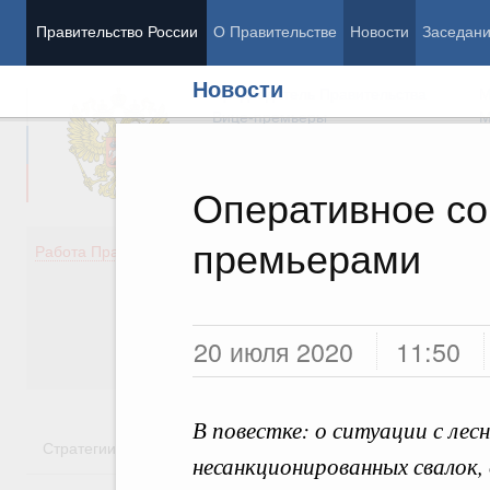
Правительство России
О Правительстве
Новости
Заседан
Новости
Председатель Правительства
М
Вице-премьеры
М
Оперативное со
премьерами
Демография
Занято
Работа Правительства
Здоровье
Технол
Образование
Эконом
Культура
Финан
Общество
Социал
20 июля 2020
11:50
Государство
В повестке: о ситуации с ле
Стратегии
Государственные программы
Национальн
несанкционированных свалок,