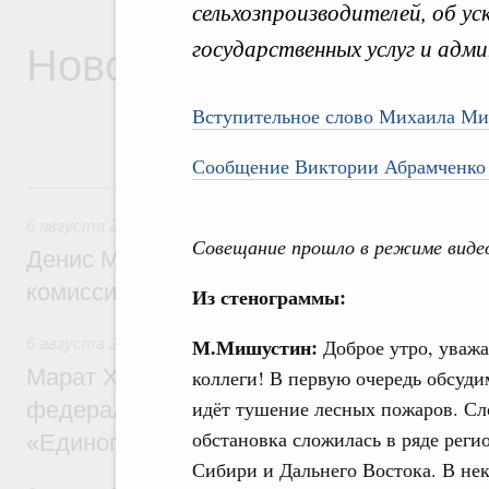
сельхозпроизводителей, об у
Новости
государственных услуг и адм
Вступительное слово Михаила М
Сообщение Виктории Абрамченко 
6 августа, четверг
6 августа 2026
,
Общие вопросы промышленной политики
Совещание прошло в режиме виде
Денис Мантуров провёл заседание Прав
комиссии по промышленности
Из стенограммы:
М.Мишустин:
6 августа 2026
,
Регулирование в сфере строительства
Доброе утро, уваж
Марат Хуснуллин: Более 130 социальных
коллеги! В первую очередь обсуди
идёт тушение лесных пожаров. С
федерального значения построено под к
обстановка сложилась в ряде реги
«Единого заказчика»
Сибири и Дальнего Востока. В не