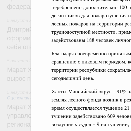
федеральном округе
переброшено дополнительно 100 ч
десантников для пожаротушения и
5 августа 2026
,
Молодёжная политика
лесных пожаров на территории ре
Дмитрий Чернышенко: Всемирный фести
труднодоступной местности, прим
сформировал целое сообщество людей, 
задействованы 188 человек лично
себя ответственность за будущее
Благодаря своевременно приняты
сравнению с пиковым периодом, ко
5 августа 2026
,
Национальный проект «Инфраструктура д
Марат Хуснуллин: Ввод нежилых зданий 
территории республики сократилась
сегодняшний день.
вырос почти на треть
Ханты-Мансийский округ – 91% за
5 августа 2026
,
Земельные отношения. Кадастровая сист
Оценочная деятельность
землях лесного фонда возник в ре
Марат Хуснуллин: По решению правкоми
время осуществляется тушение 21 
управление «ДОМ.РФ» перейдёт более 16
тушении задействовано 609 челов
воздушных судов – 9 на тушении, 
регионах