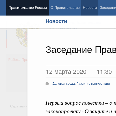
Правительство России
О Правительстве
Новости
Заседан
Новости
Председатель Правительства
М
Вице-премьеры
М
Заседание Прав
Демография
Занято
Работа Правительства
Здоровье
Технол
12 марта 2020
11:30
Образование
Эконом
Культура
Финан
Общество
Социал
Деловая среда. Развитие конкуренции
Государство
Первый вопрос повестки – о 
Стратегии
Государственные программы
Национальн
законопроекту «О защите и 