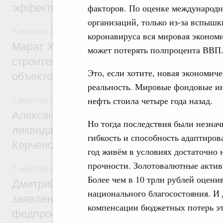
эффективность поддержки сельских тер
факторов. По оценке международ
организаций, только из-за вспышк
7 августа 2026
,
Экономика городов. Городская среда
коронавируса вся мировая эконом
Марат Хуснуллин: «Единый заказчик» з
может потерять полпроцента ВВП
строительство и реконструкцию более 3
Это, если хотите, новая экономиче
объектов
реальность. Мировые фондовые ин
нефть стоила четыре года назад.
7 августа 2026
,
Чрезвычайные ситуации и ликвидация их 
Александр Козлов провёл заседание пра
Но тогда последствия были незна
ликвидации последствий чрезвычайной с
гибкость и способность адаптиров
Керченском проливе
год живём в условиях достаточно 
прочности. Золотовалютные актив
7 августа 2026
,
Среднее профессиональное образование
Более чем в 10 трлн рублей оцени
Дмитрий Чернышенко: Установлен рекорд
национального благосостояния. И 
заявлений от абитуриентов колледжей и
компенсации бюджетных потерь эти
федпроекта «Профессионалитет»