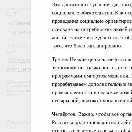
Это достаточные условия для того
7 августа 2026
,
Евразийский экономический союз. Интегр
социальные обязательства. Как от
СНГ
проведения социально ориентиров
Комментарий Алексея Оверчука по итога
основана на потребностях людей и
Евразийского межправительственного со
жизни. В том числе для того, что
того, что было запланировано.
7 августа 2026
,
Евразийский экономический союз. Интегр
СНГ
Третье. Низкие цены на нефть и в
Заседание Евразийского межправительст
экономики не только риски, но и 
расширенном составе
программами импортозамещения. Э
В повестке заседания актуальные задачи 
прорабатываем дополнительные м
числе совершенствование кооперации в о
промышленности и сельском хозяй
регулирования и администрирования, разв
обеспечение продовольственной безопасн
несырьевой, высокотехнологичной
железнодорожных перевозок, формирован
рынка.
Четвёртое. Важно, чтобы все орг
России координировали свои дейс
7 августа 2026
,
Евразийский экономический союз. Интегр
СНГ
отразить серьёзные угрозы, чтобы