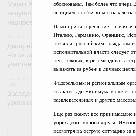
обоснованы. Тем более что вчера 
Марат Хуснуллин: Порядка 200 дорожных
официально объявила о начале па
ведущих к спортивным объектам, обновят
нацпроекту «Инфраструктура для жизни
Нами принято решение – начиная 
Италию, Германию, Францию, Исп
6 августа 2026
,
Молодёжная политика
позволят российским гражданам в
Дмитрий Чернышенко, Сергей Кравцов и
исполнительной власти следует о
Росмолодёжи Григорий Гуров поприветс
неотложных, и рекомендовать сот
участников проекта «Кольцо открытий»
выезжать за рубеж в личных целя
6 августа 2026
,
Евразийский экономический союз. Интегр
Федеральным и региональным орг
СНГ
сократить до минимума количеств
Заседание Евразийского межправительст
развлекательных и других массов
узком составе
Ещё раз скажу: все принимаемые 
упреждения коронавируса. Именно
несмотря на острую ситуацию за п
Показать еще