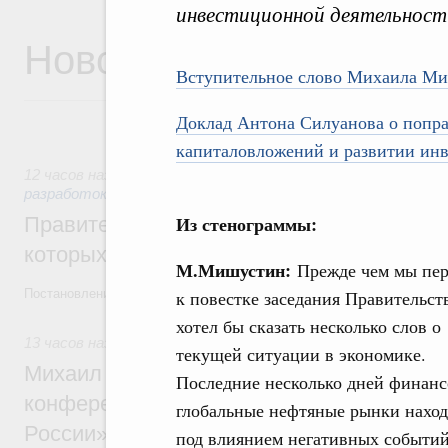
инвестиционной деятельност
Новости
Вступительное слово Михаила М
Доклад Антона Силуанова о попра
капиталовложений и развитии инв
12 часов назад
,
Государственная политика в сфере научны
разработок
Из стенограммы:
Правительство расширило перечень пре
которых освобождаются от НДФЛ
М.Мишустин:
Прежде чем мы пе
Постановление от 5 августа 2026 года №978
к повестке заседания Правительств
хотел бы сказать несколько слов о
13 часов назад
,
Отрасль информационных технологий
текущей ситуации в экономике.
Михаил Мишустин дал поручения по итог
Последние несколько дней финанс
конференции «Цифровая индустрия пр
глобальные нефтяные рынки наход
России»
под влиянием негативных событий