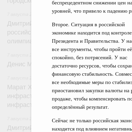
городской среды
беспрецедентном снижении цен на
уровней, что привело к падению р
7 августа 2026
,
Отрасль информационных технологий
Дмитрий Чернышенко и Сергей Кравцов 
Второе. Ситуация в российской
российскую сборную с победой на Межд
экономике находится под контрол
Президента и Правительства. У на
олимпиаде по искусственному интеллект
все инструменты, чтобы пройти её
7 августа 2026
,
Общие вопросы промышленной политики
спокойно, без потрясений. У нас
Денис Мантуров посетил Ярославскую о
достаточно ресурсов, чтобы сохра
финансовую стабильность. Совмес
7 августа 2026
,
Бюджеты субъектов Федерации. Межбюд
все необходимые меры по стабилиз
Марат Хуснуллин: 15 объектов спортивн
приостановил закупки валюты на 
инфраструктуры построили и обновили б
продаже, чтобы компенсировать п
инфраструктурным кредитам
определённый результат.
7 августа 2026
,
Развитие сельских территорий
Сейчас не только российская экон
Дмитрий Патрушев: Синхронизация госп
находится под влиянием негативн