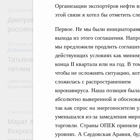
Организации экспортёров нефти в
14 часов назад
,
Спорт высших достижений и массовый сп
этой связи я хотел бы отметить с
Дмитрий Чернышенко и Михаил Дегтярёв
Первое. Не мы были инициаторам
россиян с Днём физкультурника
выхода из этого соглашения. Напр
16 часов назад
,
Социальные инновации. Некоммерческие орг
мы предложили продлить соглаше
Добровольчество и волонтёрство. Благотворительност
действующих условиях как миним
Татьяна Голикова поздравила волонтёров
конца II квартала или на год. В то
летием
чтобы не осложнять ситуацию, кот
сложилась с распространением
Заместитель Председателя Правительства Татьяна Голикова поздра
Всероссийского общественного движения «Волонтёры-медики» с 10
коронавируса. Наша позиция была
абсолютно выверенной и обоснов
Вчера
так как спрос на энергоносители 
7 августа 2026
,
Экономика городов. Городская среда
уменьшался из-за замедления мир
Марат Хуснуллин провёл заседание ком
торговли. Страны ОПЕК приняли р
Всероссийского конкурса лучших проект
уровнях. А Саудовская Аравия, б