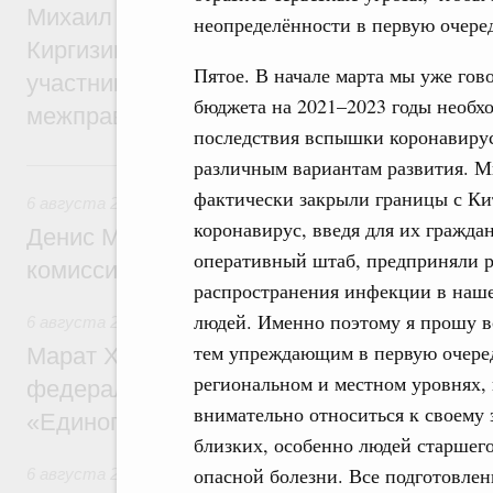
Михаил Мишустин принял участие во вст
неопределённости в первую очеред
Киргизии Садыра Жапарова с главами де
Пятое. В начале марта мы уже гов
участников заседания Евразийского
бюджета на 2021–2023 годы необхо
межправительственного совета
последствия вспышки коронавиру
6 августа, четверг
различным вариантам развития. М
фактически закрыли границы с Кит
6 августа 2026
,
Общие вопросы промышленной политики
коронавирус, введя для их гражда
Денис Мантуров провёл заседание Прав
оперативный штаб, предприняли р
комиссии по промышленности
распространения инфекции в наше
людей. Именно поэтому я прошу в
6 августа 2026
,
Регулирование в сфере строительства
тем упреждающим в первую очеред
Марат Хуснуллин: Более 130 социальных
региональном и местном уровнях, 
федерального значения построено под к
внимательно относиться к своему 
«Единого заказчика»
близких, особенно людей старшего
опасной болезни. Все подготовле
6 августа 2026
,
Национальный проект «Инфраструктура д