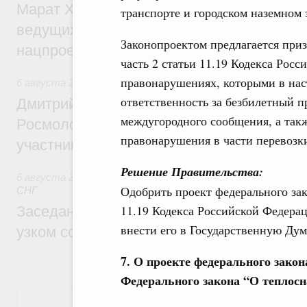
Марат Хуснуллин: Порядка 200 дорожных
транспорте и городском наземном 
ведущих к спортивным объектам, обновят
Законопроектом предлагается приз
нацпроекту «Инфраструктура для жизни
часть 2 статьи 11.19 Кодекса Рос
правонарушениях, которыми в нас
6 августа 2026
,
Молодёжная политика
ответственность за безбилетный пр
Дмитрий Чернышенко, Сергей Кравцов и
междугородного сообщения, а так
Росмолодёжи Григорий Гуров поприветс
правонарушения в части перевозки
участников проекта «Кольцо открытий»
Решение Правительства:
6 августа 2026
,
Евразийский экономический союз. Интегр
Одобрить проект федерального зак
СНГ
11.19 Кодекса Российской Федера
Заседание Евразийского межправительст
внести его в Государственную Дум
узком составе
7. О проекте федерального закон
Федерального закона “О теплос
Показать еще