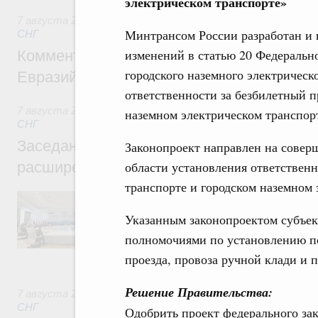
электрическом транспорте»
7 августа 2026
,
Евразийский экономический союз. Интегр
Минтрансом России разработан и 
СНГ
изменений в статью 20 Федерально
Комментарий Алексея Оверчука по итога
городского наземного электрическ
Евразийского межправительственного со
ответственности за безбилетный п
7 августа 2026
,
Евразийский экономический союз. Интегр
наземном электрическом транспорт
СНГ
Заседание Евразийского межправительст
Законопроект направлен на совер
области установления ответственн
расширенном составе
транспорте и городском наземном 
В повестке заседания актуальные задачи 
числе совершенствование кооперации в о
Указанным законопроектом субъе
регулирования и администрирования, разв
обеспечение продовольственной безопасн
полномочиями по установлению п
железнодорожных перевозок, формирован
проезда, провоза ручной клади и п
рынка.
Решение Правительства:
7 августа 2026
,
Евразийский экономический союз. Интегр
СНГ
Одобрить проект федерального за