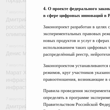
городской среды
4. О проекте федерального зак
7 августа 2026
,
Отрасль информационных технологий
в сфере цифровых инноваций в 
Дмитрий Чернышенко и Сергей Кравцов 
Законопроект разработан в целях 
российскую сборную с победой на Межд
экспериментальных правовых режи
олимпиаде по искусственному интеллект
новых продуктов и услуг в сфера
7 августа 2026
,
Общие вопросы промышленной политики
использованием таких цифровых т
Денис Мантуров посетил Ярославскую о
распределённый реестр, нейротехн
Законопроектом устанавливаются
7 августа 2026
,
Бюджеты субъектов Федерации. Межбюд
режимов, круг участников указанн
Марат Хуснуллин: 15 объектов спортивн
правоотношения, возникающие в с
инфраструктуры построили и обновили б
инфраструктурным кредитам
Правила проведения эксперимента
определять в программе эксперим
7 августа 2026
,
Развитие сельских территорий
Правительством Российской Феде
Дмитрий Патрушев: Синхронизация госп