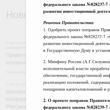
федерального закона №828237-7
Новости
развитии инвестиционной деятел
Решения Правительства:
1. Одобрить проект поправок Пра
федерального закона №828237-7 
развитии инвестиционной деятель
6 часов назад
,
Государственная политика в сфере научных
разработок
в Государственную Думу в устано
Правительство расширило перечень пре
2. Минфину России (А.Г.Силуанов
которых освобождаются от НДФЛ
исполнительной власти проработат
Постановление от 5 августа 2026 года №978
обеспечении, государственной и
реализацию положений, содержащи
7 часов назад
,
Отрасль информационных технологий
поощрении капиталовложений и р
Михаил Мишустин дал поручения по итог
конференции «Цифровая индустрия пр
2. О проекте поправок Правител
России»
федерального закона №828239-7 