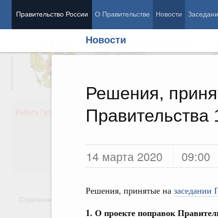
Правительство России
О Правительстве
Новости
Заседан
Новости
Председатель Правительства
М
Вице-премьеры
М
Решения, приня
Правительства 
Демография
Занято
Работа Правительства
Здоровье
Технол
Образование
Эконом
Культура
Финан
Общество
Социал
14 марта 2020
09:00
Государство
Решения, принятые на
заседании 
Стратегии
Государственные программы
Национальн
1. О проекте поправок Правител