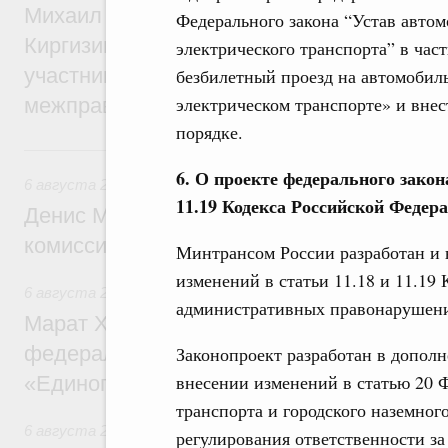
Михаил Мишустин принял участие во вст
Федерального закона “Устав автом
Киргизии Садыра Жапарова с главами де
электрического транспорта” в час
участников заседания Евразийского
безбилетный проезд на автомобил
электрическом транспорте» и внес
межправительственного совета
порядке.
6 августа, четверг
6. О проекте федерального закон
6 августа 2026
,
Общие вопросы промышленной политики
11.19 Кодекса Российской Феде
Денис Мантуров провёл заседание Прав
комиссии по промышленности
Минтрансом России разработан и 
изменений в статьи 11.18 и 11.19
6 августа 2026
,
Регулирование в сфере строительства
административных правонарушения
Марат Хуснуллин: Более 130 социальных
федерального значения построено под к
Законопроект разработан в дополн
внесении изменений в статью 20 Ф
«Единого заказчика»
транспорта и городского наземного
6 августа 2026
,
Национальный проект «Инфраструктура д
регулирования ответственности з