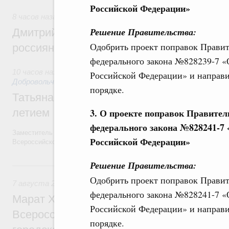
Российской Федерации»
8 часов назад
,
Спорт высших достижений и массовый спо
Решение Правительства:
Дмитрий Чернышенко и Михаил Дегтярёв
Одобрить проект поправок Правит
россиян с Днём физкультурника
федерального закона №828239-7 «
10 часов назад
,
Социальные инновации. Некоммерческие орг
Российской Федерации» и направи
Добровольчество и волонтёрство. Благотворительност
порядке.
Татьяна Голикова поздравила волонтёров
3. О проекте поправок Правител
летием
федерального закона №828241-7
Заместитель Председателя Правительства Татьяна Голикова поздра
Российской Федерации»
Всероссийского общественного движения «Волонтёры-медики» с 10
Решение Правительства:
Вчера
Одобрить проект поправок Правит
7 августа 2026
,
Экономика городов. Городская среда
федерального закона №828241-7 «
Марат Хуснуллин провёл заседание ком
Российской Федерации» и направи
Всероссийского конкурса лучших проект
порядке.