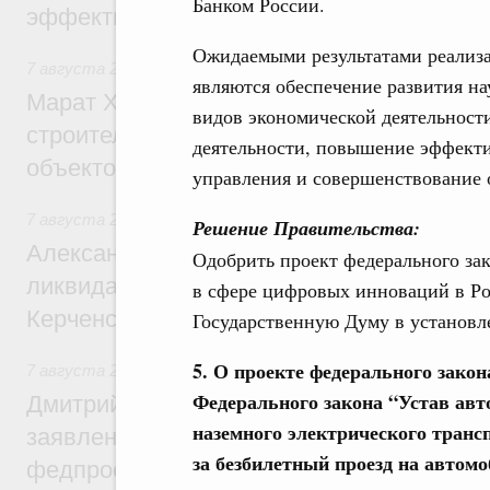
Банком России.
эффективность поддержки сельских тер
Ожидаемыми результатами реализ
7 августа 2026
,
Экономика городов. Городская среда
являются обеспечение развития н
Марат Хуснуллин: «Единый заказчик» з
видов экономической деятельност
строительство и реконструкцию более 3
деятельности, повышение эффекти
объектов
управления и совершенствование 
7 августа 2026
,
Чрезвычайные ситуации и ликвидация их 
Решение Правительства:
Александр Козлов провёл заседание пра
Одобрить проект федерального за
ликвидации последствий чрезвычайной с
в сфере цифровых инноваций в Ро
Керченском проливе
Государственную Думу в установл
5. О проекте федерального закон
7 августа 2026
,
Среднее профессиональное образование
Федерального закона “Устав авт
Дмитрий Чернышенко: Установлен рекорд
наземного электрического транс
заявлений от абитуриентов колледжей и
за безбилетный проезд на автом
федпроекта «Профессионалитет»