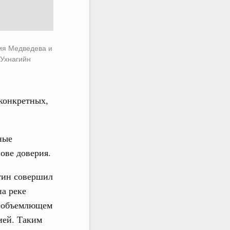
ия Медведева и
Ухнагийн
конкретных,
ные
ове доверия.
тин совершил
а реке
всеобъемлющем
ией. Таким