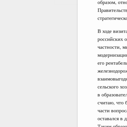
образом, от
Правительств
стратегическ
В ходе визит
российских о
частности, м
модернизаци
его рентабел
железнодоро
взаимовыгодн
сельского хо
в образовате
считаю, что 
части вопрос
оставался в
Таким образо