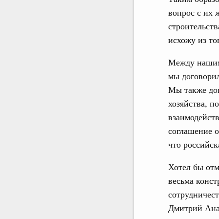
вопрос с их 
строительств
исхожу из тог
Между нашими
мы договорил
Мы также дог
хозяйства, п
взаимодейств
соглашение о
что российск
Хотел бы отм
весьма конст
сотрудничест
Дмитрий Ана