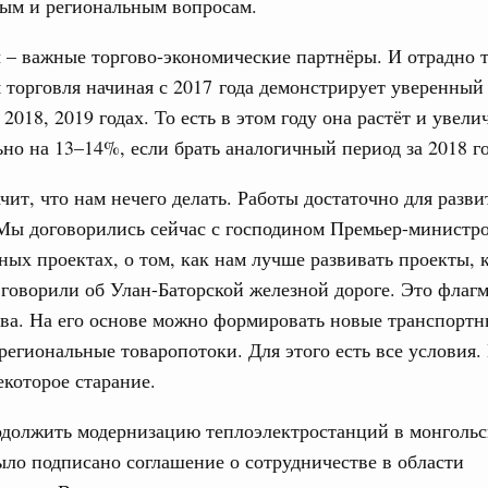
ым и региональным вопросам.
еские организации. Добровольчество и волонтёрство.
31
– важные торгово-экономические партнёры. И отрадно т
онтёров-медиков с 10-летием
 торговля начиная с 2017 года демонстрирует уверенный
а Татьяна Голикова поздравила участников
С помощь
 2018, 2019 годах. То есть в этом году она растёт и увели
 «Волонтёры-медики» с 10-летним юбилеем.
осуществ
но на 13–14%, если брать аналогичный период за 2018 го
Для поиск
Вчера
сервисо
ачит, что нам нечего делать. Работы достаточно для разви
реда
Мы договорились сейчас с господином Премьер-министр
Выбра
ие комиссии Всероссийского конкурса лучших
пери
ых проектах, о том, как нам лучше развивать проекты, к
ды
 говорили об Улан-Баторской железной дороге. Это флаг
Архи
ологий
ва. На его основе можно формировать новые транспортн
авцов поздравили российскую сборную с
региональные товаропотоки. Для этого есть все условия.
иаде по искусственному интеллекту
которое старание.
Подпи
политики
должить модернизацию теплоэлектростанций в монгольс
скую область
Ежеднев
ыло подписано соглашение о сотрудничестве в области
Email
и. Межбюджетные отношения