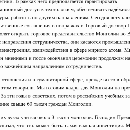
етики. В рамках него предполагается гарантировать
ортивной инфраструктуры построили и
ационный доступ к технологиям, обеспечивать надёжнос
урным кредитам
уры, работать по другим направлениям. Сегодня вступаю
ственные соглашения о поправках в Торговый договор 1
ия госпрограмм повысит эффективность
олят открыть торговое представительство Монголии во 
Email
е направления сотрудничества, они касаются промышлен
реда
авиастроения, взаимодействия в сфере мирного атома. 
ик» завершил строительство и реконструкцию
ен мнениями и после окончания церемонии продолжим н
по важнейшим направлениям сотрудничества.
идация их последствий
 отношения и в гуманитарной сфере, прежде всего в обр
ние правкомиссии по ликвидации последствий
ском проливе
 этом говорили. Мы готовим кадры для Монголии на пр
. За эти годы в советских, потом в российских учебных з
азование
ение свыше 60 тысяч граждан Монголии.
 рекорд по числу заявлений от абитуриентов
екта «Профессионалитет»
их вузах учится около 3 тысяч монголов. Господин Прем
юз. Интеграция на пространстве СНГ
сказал, что это, может быть, самая важная инвестиция. 
о итогам заседания Евразийского