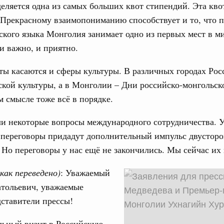
еляется одна из самых больших квот стипендий. Эта кво
 Прекрасному взаимопониманию способствует и то, что 
юз. Интеграция на пространстве СНГ
ского языка Монголия занимает одно из первых мест в м
ительственного совета в расширенном
 и важно, и приятно.
ы касаются и сферы культуры. В различных городах Рос
едания актуальные задачи углубления интеграции, в том
нствование кооперации в области таможенного
кой культуры, а в Монголии – Дни российско-монгольск
и администрирования, развитие электронной торговли,
ом смысле тоже всё в порядке.
родовольственной безопасности, цифровизация грузовых
ых перевозок, формирование общего финансового
и некоторые вопросы международного сотрудничества. У
 переговоры придадут дополнительный импульс двустор
юз. Интеграция на пространстве СНГ
Но переговоры у нас ещё не закончились. Мы сейчас и
 во встрече Президента Киргизии Садыра
участников заседания Евразийского
(как переведено)
: Уважаемый
тольевич, уважаемые
августа, четверг
дставители прессы!
политики
ьный визит в Российскую
е Правительственной комиссии по