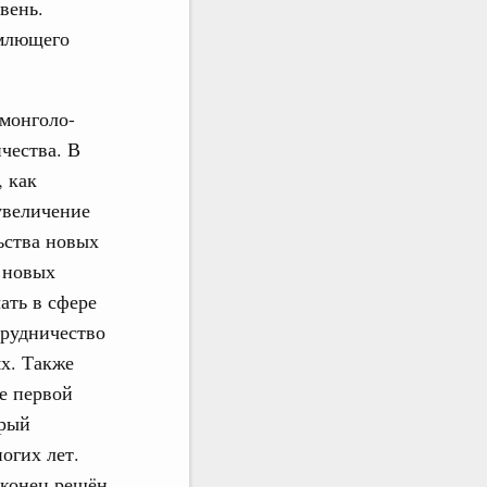
вень.
емлющего
монголо-
чества. В
, как
увеличение
ьства новых
 новых
ать в сфере
трудничество
ях. Также
е первой
орый
огих лет.
аконец решён