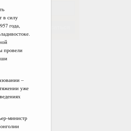
ть
т в силу
957 года,
Подписаться
Владивостоке.
ной
Мы провели
аши
Подписаться
азовании –
отяжении уже
аведениях
ьер-министр
Монголии