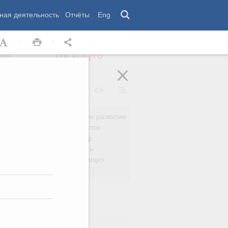
ная деятельность
Отчёты
Eng
 комиссии
Обращения
нам
Региональное развитие
да
Дальний Восток
вязь
Россия и мир
Безопасность
сть
Право и юстиция
яйство