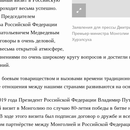
роходит весьма успешно.
 Председателем
тельства
ва Российской Федерации
иальных объектов федерального значения
Заявления для прессы Дмитр
о заказчика»
атольевичем Медведевым
Премьер-министра Монголии 
Хурэлсуха
говоры в очень деловой,
труктура для жизни»
весьма открытой атмосфере,
орожных участков, ведущих к спортивным
нениями по очень широкому кругу вопросов и достигли 
о нацпроекту «Инфраструктура для жизни»
ний.
вцов и руководитель Росмолодёжи Григорий
 боевым товариществом и вызовами времени традицион
ов проекта «Кольцо открытий»
е отношения между нашими странами развиваются на осн
юз. Интеграция на пространстве СНГ
2019 года Президент Российской Федерации Владимир Пу
тельственного совета в узком составе
1
визит в Монголию по случаю 80-летия победы в битве н
В ходе этого визита был подписан договор о дружбе и 
ком партнёрстве между Монголией и Российской Федерац
Показать еще