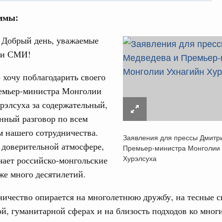
ммы:
Добрый день, уважаемые
ли СМИ!
Кален
 хочу поблагодарить своего
фере научных исследований и разработок
ремьер-министра Монголии
нь премий, лауреаты которых освобождаются
рэлсуха за содержательный,
ПН
нный разговор по всем
978
 нашего сотрудничества.
Заявления для прессы Дмитр
 доверительной атмосфере,
Премьер-министра Монголии 
гий
3
Хурэлсуха
чает российско-монгольские
по итогам XI конференции «Цифровая
»
е много десятилетий.
10
совый спорт
ичество опирается на многолетнюю дружбу, на тесные с
17
гтярёв поздравили россиян с Днём
й, гуманитарной сферах и на близость подходов ко мног
24