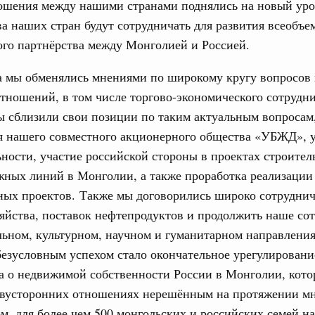
ношения между нашими странами поднялись на новый уро
а наших стран будут сотрудничать для развития всеобъ
ого партнёрства между Монголией и Россией.
а мы обменялись мнениями по широкому кругу вопросов 
тношений, в том числе торгово-экономического сотрудни
ы сблизили свои позиции по таким актуальным вопросам
я нашего совместного акционерного общества «УБЖД», 
ьности, участие российской стороны в проектах строител
жных линий в Монголии, а также проработка реализации
ых проектов. Также мы договорились широко сотруднич
зяйства, поставок нефтепродуктов и продолжить наше со
льном, культурном, научном и гуманитарном направлени
безусловным успехом стало окончательное урегулировани
а о недвижимой собственности России в Монголии, кот
 двусторонних отношениях нерешённым на протяжении мн
м, для более чем 500 монгольских и российских семей н