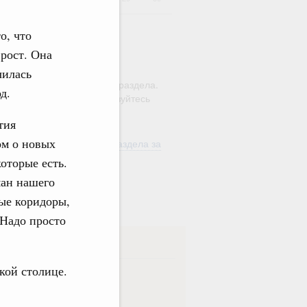
о, что
 рост. Она
ю этого календаря поиск
чилась
ляется в рамках текущего раздела.
д.
а по всему сайту воспользуйтесь
м
"Поиск"
тия
ом о новых
ть материалы текущего раздела за
од
оторые есть.
ман нашего
в
ые коридоры,
 Надо просто
ска
кой столице.
ная
Еженедельная