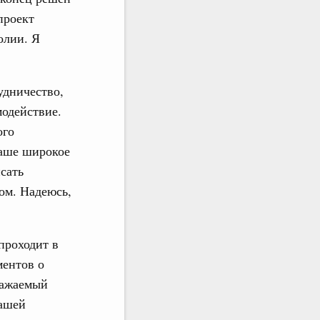
проект
олии. Я
удничество,
одействие.
ого
наше широкое
сать
ом. Надеюсь,
проходит в
ментов о
важаемый
нашей