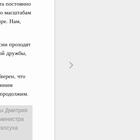
та постоянно
по масштабам
ире. Нам,
сии проходят
ой дружбы,
верен, что
онним
х продолжим.