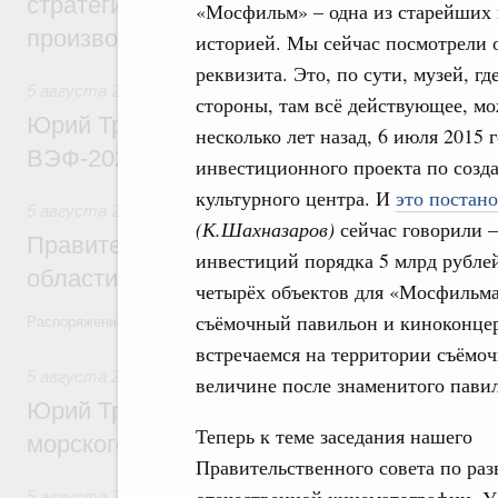
стратегической сессии, посвящённой п
«Мосфильм» – одна из старейших 
производительности труда
историей. Мы сейчас посмотрели 
реквизита. Это, по сути, музей, г
5 августа 2026
,
Общие вопросы развития ДФО
стороны, там всё действующее, мо
Юрий Трутнев: Опубликована программа
несколько лет назад, 6 июля 2015 
ВЭФ-2026
инвестиционного проекта по созд
культурного центра. И
это постан
5 августа 2026
,
Национальный проект «Экологическое бла
(К.Шахназаров)
сейчас говорили –
Правительство увеличило объём финанс
инвестиций порядка 5 млрд рублей
области в рамках федерального проекта
четырёх объектов для «Мосфильма
съёмочный павильон и киноконце
Распоряжение от 3 августа 2026 года №2067-р
встречаемся на территории съёмо
5 августа 2026
,
Арктическая деятельность
величине после знаменитого пави
Юрий Трутнев: Дноуглубительный флот 
Теперь к теме заседания нашего
морского пути будет создан
Правительственного совета по ра
5 августа 2026
,
Деловая среда. Развитие конкуренции