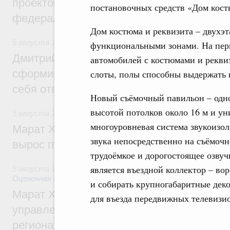
проектов института кураторства в Ураль
постановочных средств «Дом кост
федеральном округе
Дом костюма и реквизита – двухэт
5 августа 2026
,
Молодёжная политика
функциональными зонами. На перво
Дмитрий Чернышенко: Всемирный фести
автомобилей с костюмами и рекв
сформировал целое сообщество людей, 
слоты, полы способны выдержать н
себя ответственность за будущее
Новый съёмочный павильон – одно
высотой потолков около 16 м и у
5 августа 2026
,
Национальный проект «Инфраструктура д
многоуровневая система звукоизол
Марат Хуснуллин: Ввод нежилых зданий 
звука непосредственно на съёмоч
вырос почти на треть
трудоёмкое и дорогостоящее озву
является въездной коллектор – во
5 августа 2026
,
Земельные отношения. Кадастровая сист
Оценочная деятельность
и собирать крупногабаритные дек
Марат Хуснуллин: По решению правкоми
для въезда передвижных телевиз
управление «ДОМ.РФ» перейдёт более 16
регионах