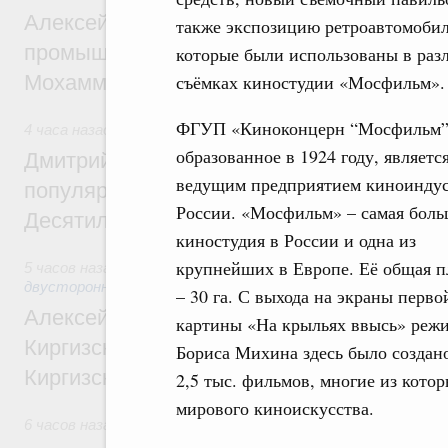
Алексей Оверчук провёл рабочую встреч
также экспозицию ретроавтомобил
промышленности, недропользования и т
которые были использованы в раз
Мохаммадом Атабаком
съёмках киностудии «Мосфильм».
ФГУП «Киноконцерн “Мосфильм”
4 часа назад
,
Внутренний и въездной туризм
образованное в 1924 году, являетс
Дмитрий Чернышенко: Порядка 110 марш
ведущим предприятием киноинду
популярного туризма в 35 регионах созд
России. «Мосфильм» – самая боль
Десятилетия науки и технологий
киностудия в России и одна из
крупнейших в Европе. Её общая 
5 часов назад
,
Экономические и гуманитарные отношения 
двусторонней основе
– 30 га. С выхода на экраны перво
Алексей Оверчук принял участие в работе
картины «На крыльях ввысь» режи
Киргизского экономического форума и XII
Бориса Михина здесь было создан
Киргизской межрегиональной конференц
2,5 тыс. фильмов, многие из кото
мирового киноискусства.
6 часов назад
,
Дорожное хозяйство