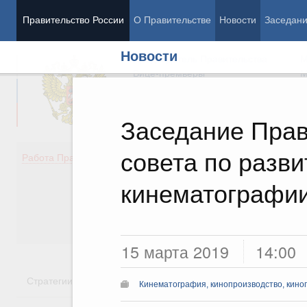
Правительство России
О Правительстве
Новости
Заседан
Новости
Председатель Правительства
М
Вице-премьеры
М
Заседание Прав
совета по разв
Демография
Занято
Работа Правительства
Здоровье
Технол
Образование
Эконом
кинематографи
Культура
Финан
Общество
Социал
Государство
15 марта 2019
14:00
Стратегии
Государственные программы
Национальн
Кинематография, кинопроизводство, кино