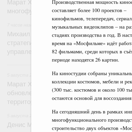
Производственная мощность кино
Марат Хуснуллин: На двух скоростных т
составляет более 100 проектов –
многофункциональные зоны дорожного с
кинофильмов, телепередач, сериал
7 часов назад
,
Технологическое развитие. Инновации
музыкальных видеоклипов – на ра
Михаил Мишустин дал поручения по ито
стадиях производства в год. В нас
стратегической сессии о совершенствов
время на «Мосфильме» идёт работ
82 фильмами, среди которых в съ
управления научно-технологическим раз
периоде находятся 26 картин.
Вчера
На киностудии собраны уникальн
5 августа 2026
,
Жилищно-коммунальное хозяйство
коллекции костюмов, мебели и ре
Марат Хуснуллин: Более 4,3 тыс. объек
(300 тыс. костюмов и около 100 ты
обновлено в России при участии Фонда 
остаются основой для воссоздания
территорий
На сегодняшний день в рамках ин
5 августа 2026
,
Инструменты развития территорий. ОЭЗ.
многофункционального производст
Денис Мантуров провёл совещание по р
строительство двух объектов «Мо