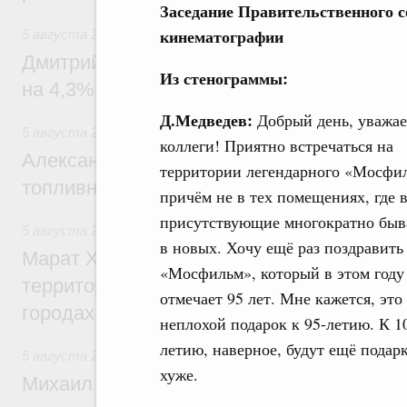
Заседание Правительственного с
кинематографии
5 августа 2026
,
Внутренний и въездной туризм
Дмитрий Чернышенко: Внутренний туриз
Из стенограммы:
на 4,3%, въездной – на 20,1%
Д.Медведев:
Добрый день, уважа
5 августа 2026
,
Оборот бензина и дизельного топлива
коллеги! Приятно встречаться на
Александр Новак провёл совещание по с
территории легендарного «Мосфи
топливном рынке
причём не в тех помещениях, где 
присутствующие многократно быв
5 августа 2026
,
Жилищная политика, рынок жилья
в новых. Хочу ещё раз поздравить
Марат Хуснуллин: Первые проекты компл
«Мосфильм», который в этом году
территорий в Донбассе и Новороссии бу
отмечает 95 лет. Мне кажется, это
городах ДНР
неплохой подарок к 95-летию. К 1
летию, наверное, будут ещё подарк
5 августа 2026
,
Вопросы производительности труда и по
хуже.
Михаил Мишустин дал поручения по ито