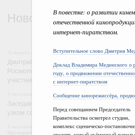
В повестке: о развитии кине
Новости
отечественной кинопродукции
интернет-пиратством.
Вступительное слово Дмитрия Ме
31 минуту назад
,
Молодёжная политика
Дмитрий Чернышенко, Сергей Кравцов и
Доклад Владимира Мединского о р
Росмолодёжи Григорий Гуров поприветс
году, о продвижении отечественн
участников проекта «Кольцо открытий»
с интернет-пиратством
3 часа назад
,
Евразийский экономический союз. Интеграци
Сообщение кинорежиссёра, продю
Заседание Евразийского межправительст
Перед совещанием Председатель
узком составе
Правительства осмотрел студии,
комплекс сценическо-постановоч
4 часа назад
,
Экономические отношения с зарубежными стр
двусторонней основе
средств, новый съёмочный павильо