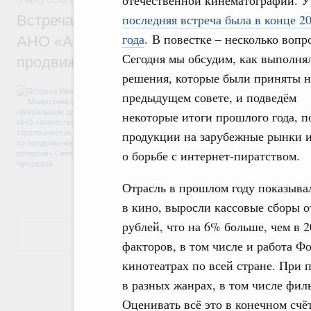
отечественной кинематографии. У
последняя встреча была в конце 2
Встреча Михаила Мишустина с генераль
года
. В повестке – несколько вопр
АНО «Агентство стратегических инициат
Сегодня мы обсудим, как выполня
продвижению новых проектов» Светлан
решения, которые были приняты н
Обсуждались ключевые направления рабо
предыдущем совете, и подведём
достижения национальных целей развития,
некоторые итоги прошлого года, 
проектов по улучшению инвестиционного к
программы стандарта общественного капит
продукции на зарубежные рынки и 
экономики. Также речь шла о проектах в 
экологии. Отдельно обсуждались вопросы
о борьбе с интернет-пиратством.
ЕАЭС.
Отрасль в прошлом году показыва
в кино, выросли кассовые сборы 
рублей, что на 6% больше, чем в 
Показать еще
факторов, в том числе и работа Ф
кинотеатрах по всей стране. При
в разных жанрах, в том числе фил
Оценивать всё это в конечном счё