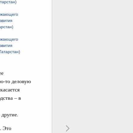
тарстан)
ежающего
звития
арстан)
ежающего
звития
Татарстан)
ее
ю-то деловую
касается
дства – в
 другие.
. Это