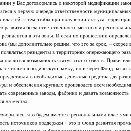
нии у Вас договорились о некоторой модификации закон
саться в первую очередь ответственности муниципальных
 властей, с тем чтобы при получении статуса территори
 развития была ответственность местных и региональны
резидентов в эти зоны. И если по прошествии определё
ока (мы дополнительно решим, что это за срок, – скорее в
т появляться резиденты в территориях опережающего разв
а появится возможность статус этот отозвать. Правитель
ь не только юридическую рамку, но и через Фонд развит
предоставлять необходимые денежные средства для разв
ры и обеспечения крупных производств всем необходимы
ать современные заводы, фабрики и давать возможность
ся на местах.
оворились, что будем вместе с региональными властями 
ость источников поддержки – это и Фонд развития про
ьные полномочия), и Фонд развития моногородов, и разл