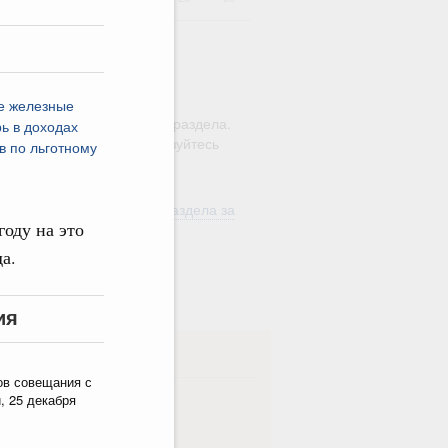
ю этого календаря поиск
е железные
ляется в рамках текущего раздела.
ь в доходах
а по всему сайту воспользуйтесь
в по льготному
м
"Поиск"
ть материалы текущего раздела за
году на это
од
а.
в
ия
ска
ов совещания с
, 25 декабря
ная
Еженедельная