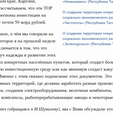
ом крае, Карелии,
«Нижнекамск» (Республика Та
Рассчитываем, что эти ТОР
О создании территории опер
регионы инвестиции на
юз. Интеграция на пространстве СНГ
социально-экономического ра
 почти 50 млрд рублей.
ительственного совета в расширенном
«Чистополь» (Республика Тат
вное, о чём мы говорили на
О создании территории опер
едания актуальные задачи углубления интеграции, в том
социально-экономического ра
оторое я на прошлой неделе
нствование кооперации в области таможенного
«Зеленодольск» (Республика 
и администрирования, развитие электронной торговли,
ключается в том, что это
родовольственной безопасности, цифровизация грузовых
уч надежды в развитии этих
ых перевозок, формирование общего финансового
их конкретных населённых пунктов, который создаст бол
ую инвестиционную среду или как минимум создаст каку
юз. Интеграция на пространстве СНГ
Именно с этим связано подписание этих документов. Это 
 во встрече Президента Киргизии Садыра
участников заседания Евразийского
жных территорий, где должны заработать разные произво
и, создания электрооборудования, молочные комбинаты,
 комплексы, рыбоперерабатывающие заводы и некоторые
августа, четверг
политики
ович
(обращаясь к И.Шувалову)
, мы с Вами обсуждали это
е Правительственной комиссии по