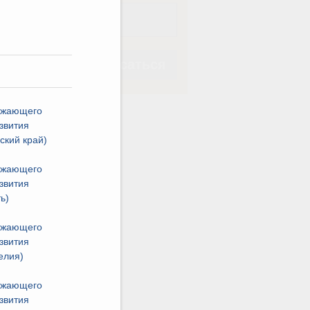
Подписаться
ежающего
звития
ский край)
Подписаться
ежающего
звития
ь)
ежающего
звития
елия)
ежающего
звития