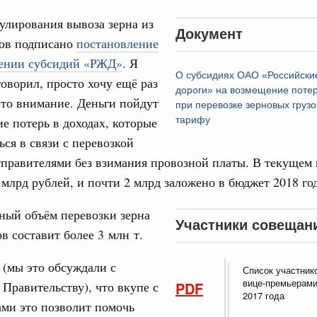
рческие организации. Добровольчество и волонтёрство.
улирования вывоза зерна из
31
Документ
нов подписано
постановление
онтёров-медиков с 10-летием
лении субсидий «РЖД»
. Я
а Татьяна Голикова поздравила участников
С помощь
О субсидиях ОАО «Российски
говорил, просто хочу ещё раз
 «Волонтёры-медики» с 10-летним юбилеем.
осуществ
дороги» на возмещение потер
это внимание. Деньги пойдут
Для поиск
при перевозке зерновых грузо
Вчера
сервисо
е потерь в доходах, которые
тарифу
реда
ься в связи с перевозкой
Выбра
ие комиссии Всероссийского конкурса лучших
тправителями без взимания провозной платы. В текущем 
пери
ды
 млрд рублей, и почти 2 млрд заложено в бюджет 2018 год
Архи
ологий
ный объём перевозки зерна
авцов поздравили российскую сборную с
Участники совещан
ов составит более 3 млн т.
иаде по искусственному интеллекту
Подпи
политики
(мы это обсуждали с
Список участник
скую область
вице-премьерами
Ежеднев
 Правительству), что вкупе с
PDF
2017 года
ми это позволит помочь
Email
и. Межбюджетные отношения