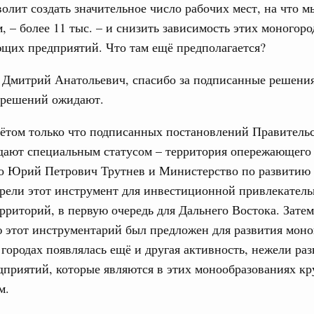
олит создать значительное число рабочих мест, на что м
, – более 11 тыс. – и снизить зависимость этих моногоро
тельства
щих предприятий. Что там ещё предполагается?
иальных объектов федерального значения
о заказчика»
Дмитрий Анатольевич, спасибо за подписанные решения
х решений ожидают.
труктура для жизни»
орожных участков, ведущих к спортивным
чётом только что подписанных постановлений Правительс
о нацпроекту «Инфраструктура для жизни»
дают специальным статусом – территория опережающего 
о Юрий Петрович Трутнев и Министерство по развитию 
вцов и руководитель Росмолодёжи Григорий
рели этот инструмент для инвестиционной привлекатель
ов проекта «Кольцо открытий»
рриторий, в первую очередь для Дальнего Востока. Зате
юз. Интеграция на пространстве СНГ
 этот инструментарий был предложен для развития моно
тельственного совета в узком составе
 городах появлялась ещё и другая активность, нежели ра
1
дприятий, которые являются в этих монообразованиях 
м.
Показать еще