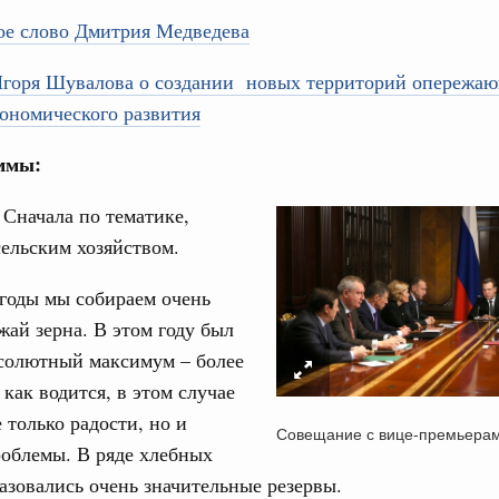
ое слово Дмитрия Медведева
горя Шувалова о создании новых территорий опережа
ономического развития
ммы:
Кален
ре научных исследований и разработок
:
Сначала по тематике,
нь премий, лауреаты которых освобождаются
сельским хозяйством.
ПН
978
годы мы собираем очень
ай зерна. В этом году был
логий
3
бсолютный максимум – более
по итогам XI конференции «Цифровая
»
 как водится, в этом случае
10
 только радости, но и
Совещание с вице-премьера
ссовый спорт
17
роблемы. В ряде хлебных
гтярёв поздравили россиян с Днём
азовались очень значительные резервы.
24