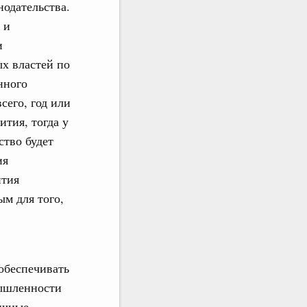
одательства.
 и
и
х властей по
нного
сего, год или
ития, тогда у
ство будет
ия
ития
м для того,
обеспечивать
мышленности
ичные