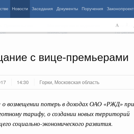
стве
Новости
Заседания
Документы
Поручения
Законопроект
ь Правительства
Министерства и ведомства
Советы и
еры
Министры
По регио
ание с вице-премьерами
мография
Занятость и труд
Экология
ровье
Технологическое развитие
Жильё и горо
азование
Экономика. Регулирование
Транспорт и с
017
14:30
Горки, Московская область
ьтура
Финансы
Энергетика
щество
Социальные услуги
Промышленно
ударство
Сельское хоз
: о возмещении потерь в доходах ОАО «РЖД» при
ьготному тарифу, о создании новых территорий
го социально-экономического развития.
ограммы
Национальные проекты