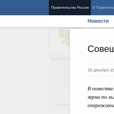
Правительство России
О Правитель
Новости
Председател
Вице-премь
Совещ
Де
Работа Правительства
Здо
Обр
25 декабря 2
Кул
Об
Гос
В повестке
зерна по л
опережающе
Стратегии
Государственные пр