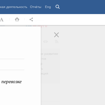
ная деятельность
Отчёты
Eng
 комиссии
Обращения
нам
Региональное развитие
да
Дальний Восток
вязь
Россия и мир
Безопасность
сть
Право и юстиция
яйство
 перевозке