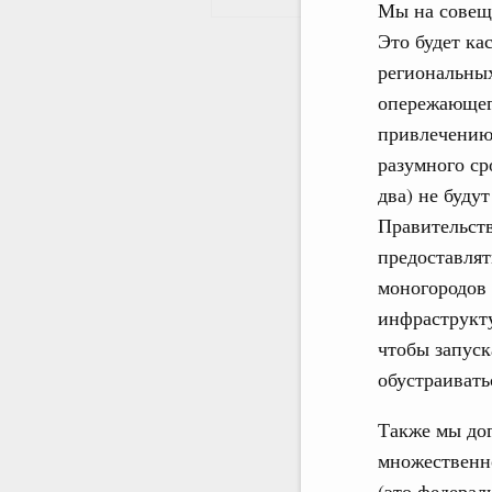
Мы на совеща
Это будет ка
региональных
опережающего
привлечению 
разумного ср
два) не буду
Правительств
предоставлят
моногородов 
инфраструкту
чтобы запуск
обустраивать
Также мы дог
множественн
(это федерал