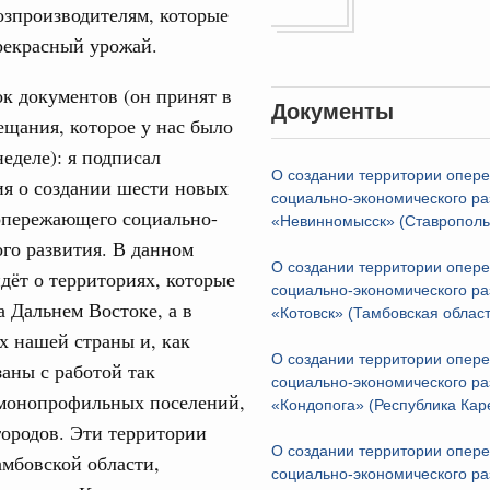
озпроизводителям, которые
ортивной инфраструктуры построили и
урным кредитам
рекрасный урожай.
к документов (он принят в
ия госпрограмм повысит эффективность
Документы
ещания, которое у нас было
Email
еделе): я подписал
О создании территории опер
реда
ия о создании шести новых
социально-экономического ра
ик» завершил строительство и реконструкцию
опережающего социально-
«Невинномысск» (Ставрополь
го развития. В данном
О создании территории опер
идация их последствий
идёт о территориях, которые
социально-экономического ра
ние правкомиссии по ликвидации последствий
а Дальнем Востоке, а в
«Котовск» (Тамбовская област
ском проливе
х нашей страны и, как
О создании территории опер
заны с работой так
азование
социально-экономического ра
 рекорд по числу заявлений от абитуриентов
монопрофильных поселений,
«Кондопога» (Республика Кар
екта «Профессионалитет»
городов. Эти территории
О создании территории опер
амбовской области,
юз. Интеграция на пространстве СНГ
социально-экономического ра
о итогам заседания Евразийского