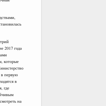
дствами,
становилась
итрий
ие 2017 года
щами
м, которые
Министерство
: в первую
ходятся в
, где
ойчивым
смотреть на