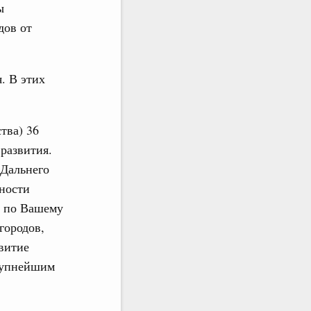
ы
дов от
. В этих
тва) 36
развития.
Дальнего
ности
м по Вашему
городов,
звитие
крупнейшим