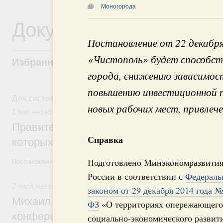
Моногорода
Документы
Постановление от 22 декабр
«Чистополь» будет способст
Избранные документы со справками к ни
города, снижению зависимос
повышению инвестиционной п
Для системного поиска перейдите в раздел "Поиск по 
новых рабочих мест, привлеч
1 час назад
,
Государственная политика в сфере научных и
Правительство расширило перечень пре
Справка
которых освобождаются от НДФЛ
Подготовлено Минэкономразвити
Постановление от 5 августа 2026 года №978
России в соответствии с
Федерал
2 часа назад
,
Отрасль информационных технологий
законом от 29 декабря 2014 года 
Михаил Мишустин дал поручения по итог
ФЗ
«О территориях опережающего
конференции «Цифровая индустрия пр
социально-экономического развит