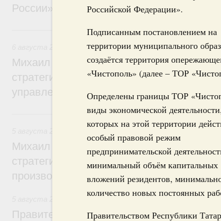
России»
Российской Федерации».
6 августа, четверг
Подписанным постановлением на
территории муниципального образ
6 августа 2026
,
Технологическое развитие. Инновации
создаётся территория опережающе
Михаил Мишустин дал поручения по ито
«Чистополь» (далее – ТОР «Чисто
стратегической сессии о совершенствов
управления научно-технологическим раз
Определены границы ТОР «Чистоп
виды экономической деятельности
5 августа, среда
которых на этой территории дейст
5 августа 2026
,
Вопросы производительности труда и по
особый правовой режим
Михаил Мишустин дал поручения по ито
предпринимательской деятельност
стратегической сессии, посвящённой п
минимальный объём капитальных
производительности труда
вложений резидентов, минимальн
количество новых постоянных раб
5 августа 2026
,
Национальный проект «Экологическое бла
Правительство увеличило объём финанс
Правительством Республики Татар