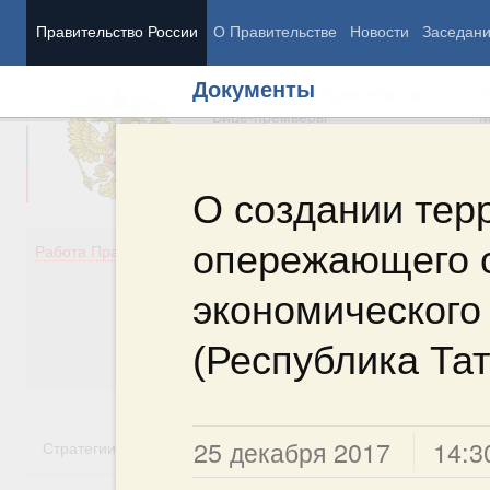
Правительство России
О Правительстве
Новости
Заседан
Документы
Председатель Правительства
М
Вице-премьеры
М
О создании тер
опережающего 
Демография
Занято
Работа Правительства
Здоровье
Технол
Образование
Эконом
экономического
Культура
Финан
Общество
Социал
(Республика Тат
Государство
25 декабря 2017
14:3
Стратегии
Государственные программы
Национальн