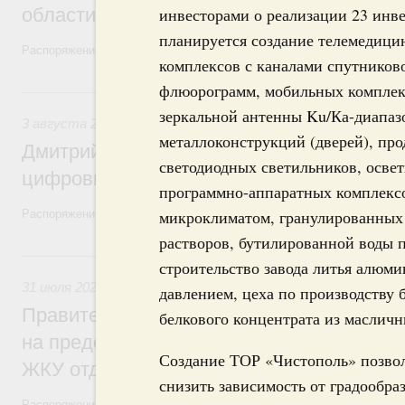
области в рамках федерального проекта
инвесторами о реализации 23 инв
планируется создание телемедиц
Распоряжение от 3 августа 2026 года №2067-р
комплексов с каналами спутников
флюорограмм, мобильных комплекс
3 августа, понедельник
зеркальной антенны Ku/Ка-диапаз
3 августа 2026
,
Регулирование в сфере торговли. Защита
металлоконструкций (дверей), пр
Дмитрий Григоренко возглавил штаб по 
светодиодных светильников, осве
цифровых платформ
программно-аппаратных комплекс
микроклиматом, гранулированных
Распоряжение от 25 июля 2026 года №1966-р
растворов, бутилированной воды п
31 июля, пятница
строительство завода литья алюми
31 июля 2026
,
Социальная поддержка отдельных категорий
давлением, цеха по производству 
Правительство направит регионам более
белкового концентрата из масличн
на предоставление мер социальной подд
Создание ТОР «Чистополь» позвол
ЖКУ отдельным категориям граждан
снизить зависимость от градообр
Распоряжение от 30 июля 2026 года №2032-р