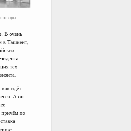
реговоры
е. В очень
и в Ташкент,
ийских
езидента
ация тех
визита.
 как идёт
есса. А он
лее
, причём по
оставка
енно-