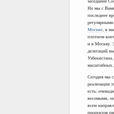
заседание Со
Но мы с Вами
последнее вр
регулярными
Москве
, в м
плотном конт
и в Москву. 
делегаций вы
Узбекистана,
масштабных д
Сегодня мы с
реализация э
есть: очевид
весомыми, он
всем направл
продуктов пи