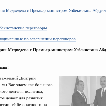
рия Медведева с Премьер-министром Узбекистана Абдул
бекистанские переговоры
Кален
подписанные по завершении переговоров
августа, четверг
рия Медведева с Премьер-министром Узбекистана Аб
политики
ПН
е Правительственной комиссии по
ммы:
тельства
3
иальных объектов федерального значения
важаемый Дмитрий
о заказчика»
 мы Вас знаем как большого
10
труктура для жизни»
ного деятеля, политика,
17
орожных участков, ведущих к спортивным
ое делает для развития
о нацпроекту «Инфраструктура для жизни»
ссии, её безопасности на
24