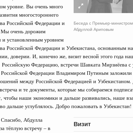
ом уровне. Вы очень много
вцов и руководитель Росмолодёжи Григорий
31
развития многостороннего
ов проекта «Кольцо открытий»
тва Российской Федерации и
Беседа с Премьер-министром
Абдуллой Ариповым
. Мы очень дорожим
С помощь
юз. Интеграция на пространстве СНГ
осуществ
тельственного совета в узком составе
 и установленным уровнем
Для поиск
ва Российской Федерации и Узбекистана, основанным на
сервисо
рубежными странами (кроме СНГ) на двусторонней основе
ии, доверии. И, конечно же, визит весной этого года на
 встречу с Министром промышленности,
Выбра
 в Российскую Федерацию, встречи Шавката Мирзиёева с
рана Мохаммадом Атабаком
пери
 Российской Федерации Владимиром Путиным заложили
Архи
ношений между Российской Федерацией и Узбекистаном.
0 маршрутов научно-популярного туризма в
встреча и те документы, которые мы собираемся подписат
ятилетия науки и технологий
, чтобы наши экономики и дальше развивались, наше в
 отношения со странами СНГ на двусторонней основе
Подпи
во дальше углублялось. Добро пожаловать в Узбекистан!
 работе VIII Российско-Киргизского
сийско-Киргизской межрегиональной
Спасибо, Абдулла
Ежеднев
Визит
за тёплую встречу – в
Email