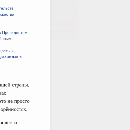
тельств
ужества
Подписаться
с Президентом
иёевым
цветы к
уманизма в
Подписаться
ашей страны,
час
это не просто
ворённостях.
ровести