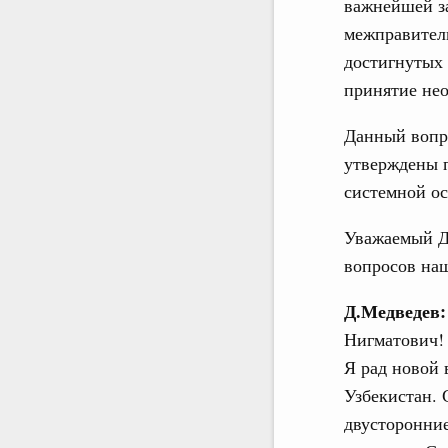
важнейшей з
межправител
достигнутых
принятие нео
Данный вопро
утверждены п
системной о
Уважаемый Д
вопросов наш
Д.Медведев:
Нигматович! 
Я рад новой 
Узбекистан. 
двусторонние