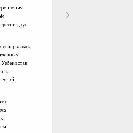
крепления
ой
ересов друг
 и народами.
 главных
 Узбекистан
ся на
ческой,
ита
ича
их
аем