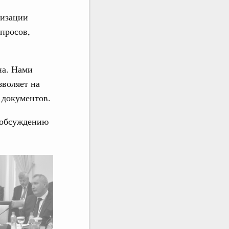
лизации
просов,
на. Нами
зволяет на
 документов.
 обсуждению