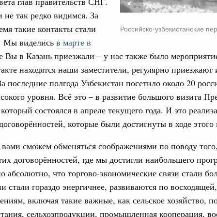
вета глав правительств СНГ.
 не так редко видимся. За
емя такие контакты стали
Российско-узбекистанские пе
. Мы виделись
в марте в
ае Вы в Казань приезжали – у нас также было мероприяти
акте находятся наши заместители, регулярно приезжают 
За последние полгода Узбекистан посетило около 20 росс
сокого уровня. Всё это – в развитие большого визита Пр
 который состоялся в апреле текущего года. И это реализ
оговорённостей, которые были достигнуты в ходе этого 
 вами сможем обменяться соображениями по поводу того,
тих договорённостей, где мы достигли наибольшего прогр
но абсолютно, что торгово-экономические связи стали бо
и стали гораздо энергичнее, развиваются по восходящей
ениям, включая такие важные, как сельское хозяйство, п
тания, сельхозпродукции, промышленная кооперация, во