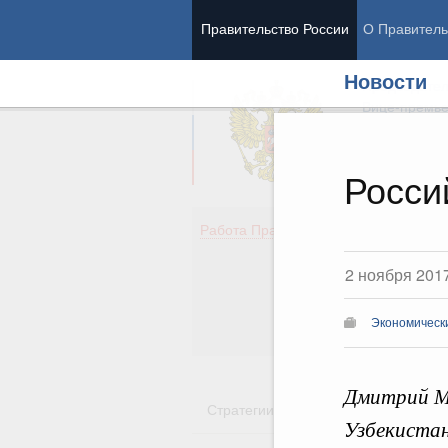
Правительство России
О Правитель
Новости
Председател
Вице-премь
Росси
Де
Работа Правительства
Здо
Обр
2 ноября 201
Кул
Об
Экономическ
Гос
Дмитрий Ме
Стратегии
Государственные пр
Узбекистан