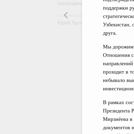
посвящённой повышению произво
поддержки р
стратегическ
5 августа 2026
,
Общие вопросы развития ДФО
Юрий Трутнев: Опубликована пр
Узбекистан, 
друга.
Мы дорожим 
Отношения с 
направлений
проходит в т
небывало выс
инвестиционн
В рамках сос
Президента 
Мирзиёева в
документов н