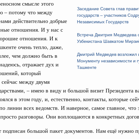
еносном смысле этого
тных трассах открылись
Заседание Совета глав прави
ю – потому что между
жного сервиса
государств – участников Содр
нами действительно добрые
Независимых Государств
ные отношения. И у нас с
овации
Встреча Дмитрия Медведева 
о итогам стратегической сессии о
хорошие отношения. И к
Email
Узбекистана Шавкатом Мирз
вления научно-технологическим развитием
шкенте очень тепло, даже,
 августа, среда
плее, чем должно быть в
Дмитрий Медведев возложил 
Монументу независимости и г
 надеюсь, отражает дух и
тво
Ташкенте
ношений, который
 объектов ЖКХ обновлено в России при участии
 сейчас между двумя
арствами, – имею в виду и большой визит Президента в
орий. ОЭЗ. ТОР. Моногорода
оялся в этом году, и, естественно, контакты, которые сей
е по реализации проектов института
льном округе
по линии всех ведомств. И наверное, самое главное, что 
 просто разговоры. Они воплощаются в конкретных дого
 фестиваль молодёжи сформировал целое
т подписан большой пакет документов. Нам ещё нужно п
 на себя ответственность за будущее