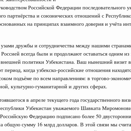
дительности труда
уководством Российской Федерации последовательного у
ого партнёрства и союзнических отношений с Республик
ограмма Спортивных игр ВЭФ-2026
основанных на принципах взаимного доверия и учёта инт
1
узами дружбы и сотрудничества между нашими странами
Показать еще
Россией всегда были и продолжают оставаться одним из
 внешней политики Узбекистана. Ваш нынешний визит в
от период, когда узбекско-российские отношения находят
оком подъёме по всем направлениям: в торгово-экономи
ой, культурно-гуманитарной и других сферах.
тоявшегося в апреле текущего года государственного виз
Республики Узбекистан уважаемого Шавката Миромонов
 Российскую Федерацию подписано более 50 двусторонн
а общую сумму 16 млрд долларов. В этой связи мы счит