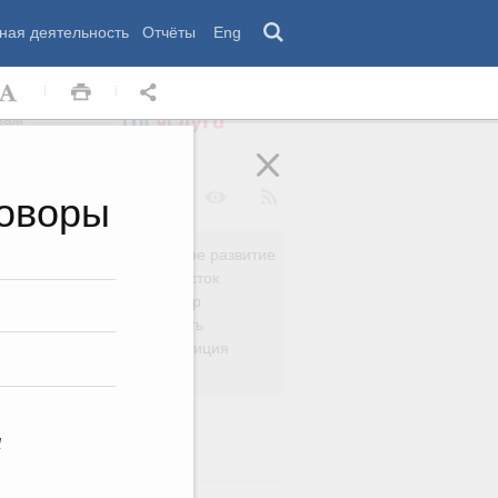
ная деятельность
Отчёты
Eng
 комиссии
Обращения
нам
говоры
Региональное развитие
да
Дальний Восток
вязь
Россия и мир
Безопасность
сть
Право и юстиция
яйство
м