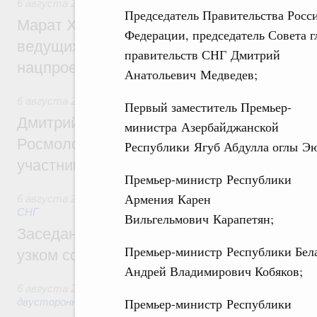
6 августа 2026
,
Национальный проект «Инфраструктура д
Председатель Правительства Росс
Марат Хуснуллин: Порядка 200 дорожных
Федерации, председатель Совета г
ведущих к спортивным объектам, обновят
правительств СНГ Дмитрий
нацпроекту «Инфраструктура для жизни
Анатольевич Медведев;
6 августа 2026
,
Молодёжная политика
Первый заместитель Премьер-
Дмитрий Чернышенко, Сергей Кравцов и
министра Азербайджанской
Росмолодёжи Григорий Гуров поприветс
Республики Ягуб Абдулла оглы Э
участников проекта «Кольцо открытий»
Премьер-министр Республики
Армения Карен
6 августа 2026
,
Евразийский экономический союз. Интегр
СНГ
Вильгельмович Карапетян;
Заседание Евразийского межправительст
Премьер-министр Республики Бел
узком составе
Андрей Владимирович Кобяков;
6 августа 2026
,
Экономические отношения с зарубежными 
Премьер-министр Республики
двусторонней основе