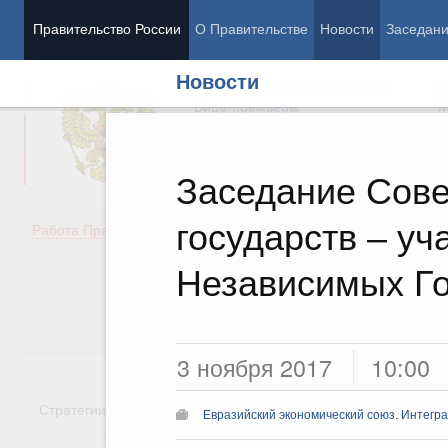
Правительство России
О Правительстве
Новости
Заседан
Новости
Председатель Правительства
М
Вице-премьеры
М
Заседание Сове
государств – у
Демография
Занято
Работа Правительства
Здоровье
Технол
Образование
Эконом
Независимых Го
Культура
Финан
Общество
Социал
Государство
3 ноября 2017
10:00
Стратегии
Государственные программы
Национальн
Евразийский экономический союз. Интегр