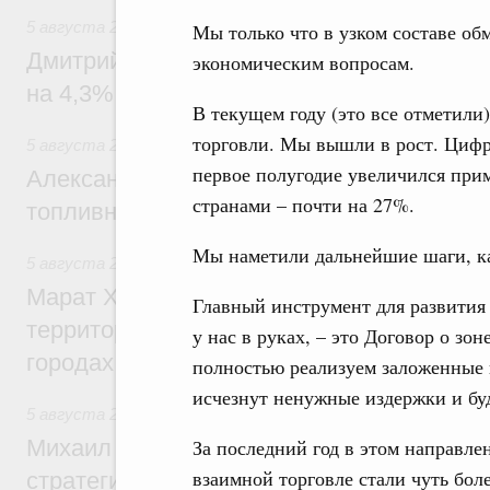
5 августа 2026
,
Внутренний и въездной туризм
Мы только что в узком составе о
Дмитрий Чернышенко: Внутренний туриз
экономическим вопросам.
на 4,3%, въездной – на 20,1%
В текущем году (это все отметили
торговли. Мы вышли в рост. Цифр
5 августа 2026
,
Оборот бензина и дизельного топлива
первое полугодие увеличился прим
Александр Новак провёл совещание по с
странами – почти на 27%.
топливном рынке
Мы наметили дальнейшие шаги, ка
5 августа 2026
,
Жилищная политика, рынок жилья
Марат Хуснуллин: Первые проекты компл
Главный инструмент для развития 
территорий в Донбассе и Новороссии бу
у нас в руках, – это Договор о зо
городах ДНР
полностью реализуем заложенные 
исчезнут ненужные издержки и буд
5 августа 2026
,
Вопросы производительности труда и по
Михаил Мишустин дал поручения по ито
За последний год в этом направле
взаимной торговле стали чуть бо
стратегической сессии, посвящённой п