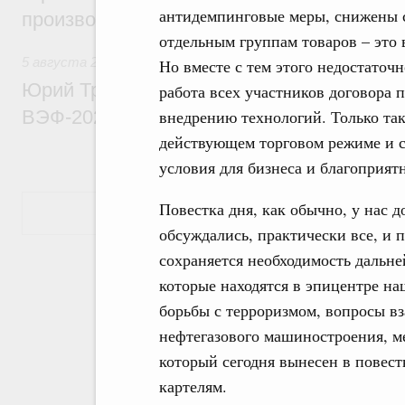
антидемпинговые меры, снижены 
производительности труда
отдельным группам товаров – это 
5 августа 2026
,
Общие вопросы развития ДФО
Но вместе с тем этого недостаточ
Юрий Трутнев: Опубликована программа
работа всех участников договора 
ВЭФ-2026
внедрению технологий. Только та
действующем торговом режиме и с
условия для бизнеса и благоприят
Повестка дня, как обычно, у нас 
Показать еще
обсуждались, практически все, и 
сохраняется необходимость дальн
которые находятся в эпицентре на
борьбы с терроризмом, вопросы вз
нефтегазового машиностроения, ме
который сегодня вынесен в повес
картелям.