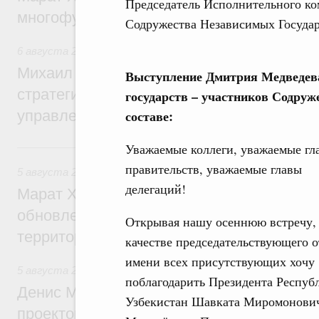
Председатель Исполнительного ко
многофункциональные зоны дорожного с
Содружества Независимых Государ
6 августа 2026
,
Технологическое развитие. Инновации
Михаил Мишустин дал поручения по ито
Выступление Дмитрия Медведева
стратегической сессии о совершенствов
государств – участников Содру
управления научно-технологическим раз
составе:
5 августа, среда
Уважаемые коллеги, уважаемые гл
правительств, уважаемые главы
5 августа 2026
,
Жилищно-коммунальное хозяйство
делегаций!
Марат Хуснуллин: Более 4,3 тыс. объек
обновлено в России при участии Фонда 
Открывая нашу осеннюю встречу,
территорий
качестве председательствующего о
имени всех присутствующих хочу
5 августа 2026
,
Инструменты развития территорий. ОЭЗ.
поблагодарить Президента Респуб
Денис Мантуров провёл совещание по р
Узбекистан Шавката Миромонови
проектов института кураторства в Ураль