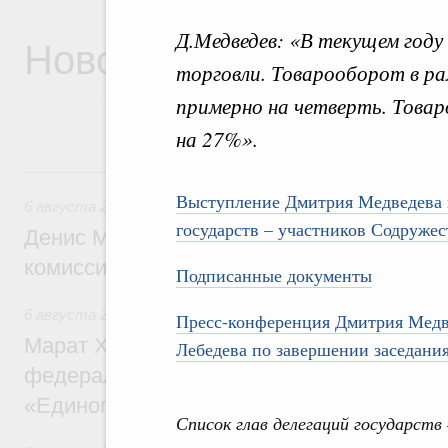
Д.Медведев: «В текущем год
Новости
торговли. Товарооборот в рам
примерно на четверть. Това
на 27%».
6 августа, четверг
Выступление Дмитрия Медведева н
6 августа 2026
,
Общие вопросы промышленной политики
государств – участников Содруже
Денис Мантуров провёл заседание Прав
комиссии по промышленности
Подписанные документы
6 августа 2026
,
Регулирование в сфере строительства
Пресс-конференция Дмитрия Медве
Марат Хуснуллин: Более 130 социальных
Лебедева по завершении заседани
федерального значения построено под к
«Единого заказчика»
Список глав делегаций государств