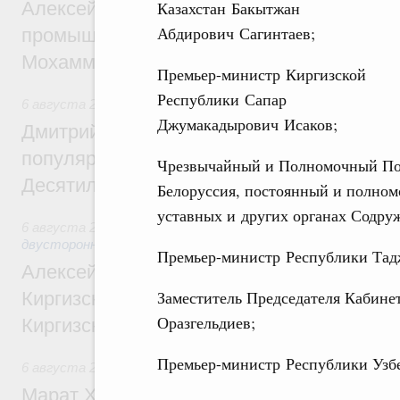
Алексей Оверчук провёл рабочую встреч
Казахстан Бакытжан
Абдирович Сагинтаев;
промышленности, недропользования и т
Мохаммадом Атабаком
Премьер-министр Киргизской
Республики Сапар
6 августа 2026
,
Внутренний и въездной туризм
Джумакадырович Исаков;
Дмитрий Чернышенко: Порядка 110 марш
популярного туризма в 35 регионах созд
Чрезвычайный и Полномочный Пос
Десятилетия науки и технологий
Белоруссия, постоянный и полно
уставных и других органах Содру
6 августа 2026
,
Экономические и гуманитарные отношения
двусторонней основе
Премьер-министр Республики Тад
Алексей Оверчук принял участие в работе
Заместитель Председателя Кабине
Киргизского экономического форума и XII
Оразгельдиев;
Киргизской межрегиональной конференц
Премьер-министр Республики Узб
6 августа 2026
,
Дорожное хозяйство
Марат Хуснуллин: На двух скоростных т