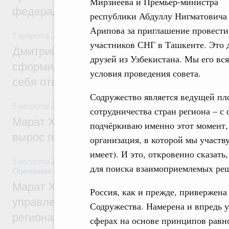
Мирзиёева и Премьер-министра
федеральном округе
республики Абдуллу Нигматовича
Арипова за приглашение провести 
5 августа 2026
,
Молодёжная политика
участников СНГ в Ташкенте. Это 
Дмитрий Чернышенко: Всемирный фести
друзей из Узбекистана. Мы его вс
сформировал целое сообщество людей, 
условия проведения совета.
себя ответственность за будущее
Содружество является ведущей пл
5 августа 2026
,
Национальный проект «Инфраструктура д
сотрудничества стран региона – с
Марат Хуснуллин: Ввод нежилых зданий 
подчёркиваю именно этот момент,
вырос почти на треть
организация, в которой мы участв
имеет). И это, откровенно сказать
5 августа 2026
,
Земельные отношения. Кадастровая сист
для поиска взаимоприемлемых ре
Оценочная деятельность
Марат Хуснуллин: По решению правкоми
Россия, как и прежде, привержена
управление «ДОМ.РФ» перейдёт более 16
Содружества. Намерена и впредь у
регионах
сферах на основе принципов равно