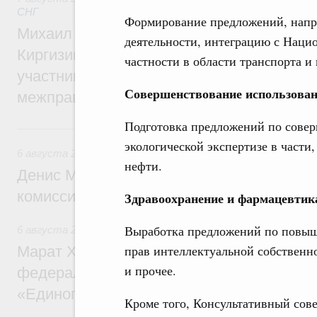
СНГ
Формирование предложений, напр
Михаил Мишустин принял участие во вст
деятельности, интеграцию с Наци
Киргизии Садыра Жапарова с главами де
частности в области транспорта и
участников заседания Евразийского
Совершенствование использован
межправительственного совета
Подготовка предложений по совер
6 августа, четверг
экологической экспертизе в части
6 августа 2026
,
Общие вопросы промышленной политики
нефти.
Денис Мантуров провёл заседание Прав
комиссии по промышленности
Здравоохранение и фармацевтик
Выработка предложений по повыш
6 августа 2026
,
Регулирование в сфере строительства
прав интеллектуальной собственно
Марат Хуснуллин: Более 130 социальных
и прочее.
федерального значения построено под к
«Единого заказчика»
Кроме того, Консультативный сове