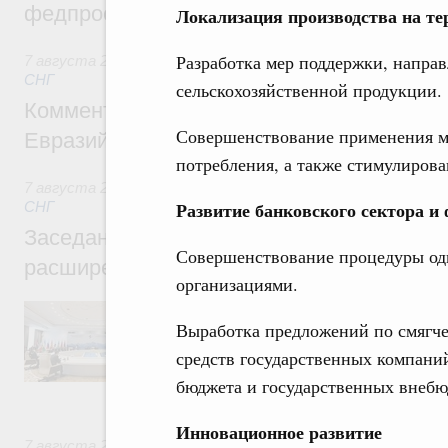
федпроекта «Профессионалитет»
Локализация производства на т
Разработка мер поддержки, напра
7 августа 2026
,
Евразийский экономический союз. Интегр
СНГ
сельскохозяйственной продукции.
Комментарий Алексея Оверчука по итога
Совершенствование применения ме
Евразийского межправительственного со
потребления, а также стимулирова
7 августа 2026
,
Евразийский экономический союз. Интегр
Развитие банковского сектора 
СНГ
Заседание Евразийского межправительст
Совершенствование процедуры од
расширенном составе
организациями.
В повестке заседания актуальные задачи 
числе совершенствование кооперации в о
Выработка предложений по смягч
регулирования и администрирования, разв
средств государственных компаний
обеспечение продовольственной безопасн
железнодорожных перевозок, формирован
бюджета и государственных внебю
рынка.
Инновационное развитие
7 августа 2026
,
Евразийский экономический союз. Интегр