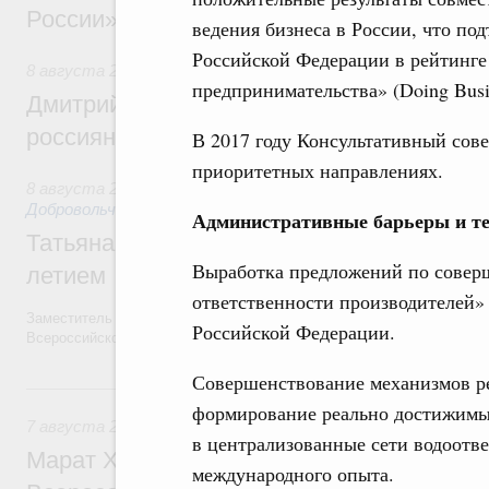
России»
ведения бизнеса в России, что п
Российской Федерации в рейтинге
8 августа 2026
,
Спорт высших достижений и массовый сп
предпринимательства» (Doing Busi
Дмитрий Чернышенко и Михаил Дегтярёв
россиян с Днём физкультурника
В 2017 году Консультативный сов
приоритетных направлениях.
8 августа 2026
,
Социальные инновации. Некоммерческие ор
Добровольчество и волонтёрство. Благотворительност
Административные барьеры и те
Татьяна Голикова поздравила волонтёров
Выработка предложений по совер
летием
ответственности производителей»
Заместитель Председателя Правительства Татьяна Голикова поздра
Российской Федерации.
Всероссийского общественного движения «Волонтёры-медики» с 10
Совершенствование механизмов ре
7 августа, пятница
формирование реально достижимы
7 августа 2026
,
Экономика городов. Городская среда
в централизованные сети водоотве
Марат Хуснуллин провёл заседание ком
международного опыта.