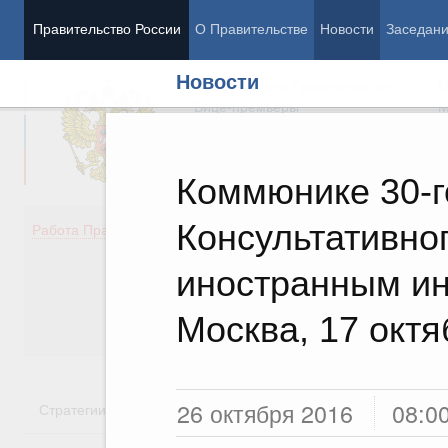
Правительство России
О Правительстве
Новости
Заседан
Новости
Председатель Правительства
М
Вице-премьеры
М
Коммюнике 30-г
Консультативног
Демография
Занято
Работа Правительства
Здоровье
Технол
Образование
Эконом
иностранным инв
Культура
Финан
Общество
Социал
Москва, 17 октя
Государство
26 октября 2016
08:0
Стратегии
Государственные программы
Национальн