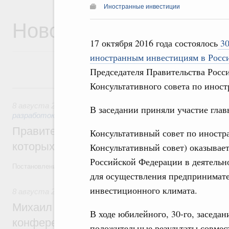
Иностранные инвестиции
Новости
17 октября 2016 года состоялось
30
иностранным инвестициям в Росс
Председателя Правительства Росс
Консультативного совета по инос
8 августа, суббота
8 августа 2026
,
Государственная политика в сфере научны
В заседании приняли участие гла
разработок
Правительство расширило перечень пре
Консультативный совет по иностр
которых освобождаются от НДФЛ
Консультативный совет) оказывает
Российской Федерации в деятель
Постановление от 5 августа 2026 года №978
для осуществления предпринимате
инвестиционного климата.
8 августа 2026
,
Отрасль информационных технологий
Михаил Мишустин дал поручения по итог
В ходе юбилейного, 30-го, заседа
конференции «Цифровая индустрия пр
положительные результаты совмес