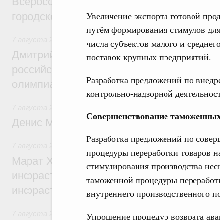
Всероссийского конкурса лучших проект
Увеличение экспорта готовой про
городской среды
путём формирования стимулов для
7 августа 2026
,
Отрасль информационных технологий
числа субъектов малого и среднег
Дмитрий Чернышенко и Сергей Кравцов 
поставок крупных предприятий.
российскую сборную с победой на Межд
Разработка предложений по внедр
олимпиаде по искусственному интеллект
контрольно-надзорной деятельност
7 августа 2026
,
Общие вопросы промышленной политики
Совершенствование таможенных
Денис Мантуров посетил Ярославскую о
Разработка предложений по сове
7 августа 2026
,
Бюджеты субъектов Федерации. Межбюд
процедуры переработки товаров н
Марат Хуснуллин: 15 объектов спортивн
стимулирования производства нес
инфраструктуры построили и обновили б
таможенной процедуры переработк
инфраструктурным кредитам
внутреннего производственного п
7 августа 2026
,
Развитие сельских территорий
Упрощение процедур возврата ав