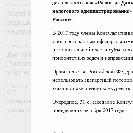
«Развитие Даль
деятельности, как
6 августа 2026
,
Национальный проект «Инфраструктура д
налогового администрирования»
Марат Хуснуллин: Порядка 200 дорожных
России»
.
ведущих к спортивным объектам, обновят
нацпроекту «Инфраструктура для жизни
В 2017 году члены Консультативно
заинтересованными федеральными
6 августа 2026
,
Молодёжная политика
исполнительной власти субъектов
Дмитрий Чернышенко, Сергей Кравцов и
приоритетных задач и направлени
Росмолодёжи Григорий Гуров поприветс
Правительство Российской Федера
участников проекта «Кольцо открытий»
использовать экспертный потенциа
6 августа 2026
,
Евразийский экономический союз. Интегр
задач по повышению конкурентосп
СНГ
Заседание Евразийского межправительст
Очередное, 31-е, заседание Консу
понедельник октября 2017 года.
узком составе