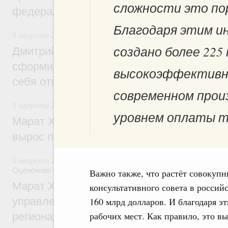
сложности это пор
федеральном округе
Благодаря этим и
5 августа 2026
,
Молодёжная политика
создано более 225
Дмитрий Чернышенко: Всемирный фести
сформировал целое сообщество людей, 
высокоэффективны
себя ответственность за будущее
современном прои
5 августа 2026
,
Национальный проект «Инфраструктура д
уровнем оплаты т
Марат Хуснуллин: Ввод нежилых зданий 
вырос почти на треть
5 августа 2026
,
Земельные отношения. Кадастровая сист
Оценочная деятельность
Важно также, что растёт совокуп
Марат Хуснуллин: По решению правкоми
консультативного совета в росси
управление «ДОМ.РФ» перейдёт более 16
160 млрд долларов. И благодаря э
рабочих мест. Как правило, это в
регионах