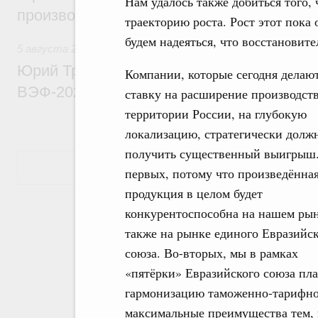
Нам удалось также добиться того,
производительности труда
траекторию роста. Рост этот пока 
будем надеяться, что восстановит
5 августа 2026
,
Общие вопросы развития ДФО
Юрий Трутнев: Опубликована программа
Компании, которые сегодня делаю
ВЭФ-2026
ставку на расширение производств
территории России, на глубокую
локализацию, стратегически долж
получить существенный выигрыш.
Показать еще
первых, потому что произведённа
продукция в целом будет
конкурентоспособна на нашем рын
также на рынке единого Евразийс
союза. Во-вторых, мы в рамках
«пятёрки» Евразийского союза пл
гармонизацию таможенно-тарифно
максимальные преимущества тем, к