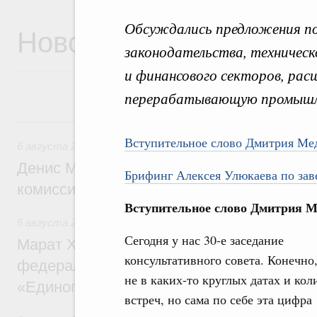
Обсуждались предложения п
Новости
законодательства, техническ
и финансового секторов, рас
перерабатывающую промышл
6 августа, четверг
Вступительное слово Дмитрия Ме
6 августа 2026
,
Общие вопросы промышленной политики
Денис Мантуров провёл заседание Прав
Брифинг Алексея Улюкаева по зав
комиссии по промышленности
Вступительное слово Дмитрия М
6 августа 2026
,
Регулирование в сфере строительства
Сегодня у нас 30-е заседание
Марат Хуснуллин: Более 130 социальных
консультативного совета. Конечно,
федерального значения построено под к
не в каких-то круглых датах и кол
«Единого заказчика»
встреч, но сама по себе эта цифра