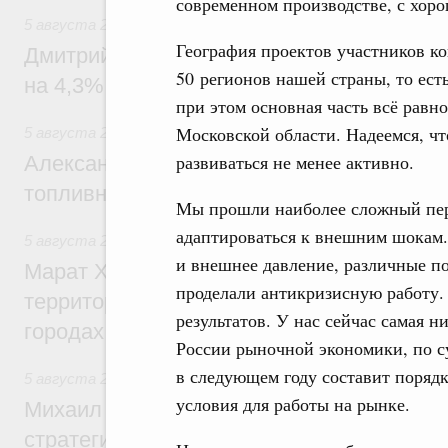
современном производстве, с хор
5 августа 2026
,
Внутренний и въездной туризм
География проектов участников ко
Дмитрий Чернышенко: Внутренний туриз
50 регионов нашей страны, то ес
на 4,3%, въездной – на 20,1%
при этом основная часть всё равн
Московской области. Надеемся, чт
5 августа 2026
,
Оборот бензина и дизельного топлива
развиваться не менее активно.
Александр Новак провёл совещание по с
топливном рынке
Мы прошли наиболее сложный пер
адаптироваться к внешним шокам. 
5 августа 2026
,
Жилищная политика, рынок жилья
и внешнее давление, различные п
Марат Хуснуллин: Первые проекты компл
проделали антикризисную работу. 
территорий в Донбассе и Новороссии бу
результатов. У нас сейчас самая н
городах ДНР
России рыночной экономики, по су
в следующем году составит порядк
5 августа 2026
,
Вопросы производительности труда и по
условия для работы на рынке.
Михаил Мишустин дал поручения по ито
стратегической сессии, посвящённой п