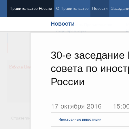
Правительство России
О Правительстве
Новости
Заседан
Новости
Председатель Правительства
М
Вице-премьеры
М
30-е заседание 
совета по инос
Демография
Занято
Работа Правительства
Здоровье
Технол
Образование
Эконом
России
Культура
Финан
Общество
Социал
Государство
17 октября 2016
15:0
Стратегии
Государственные программы
Национальн
Иностранные инвестиции