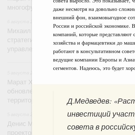
совета выросло. Это показывает, ч
многофункциональные зоны дорожного с
даже несмотря на довольно сложн
внешний фон, взаимовыгодное сотр
6 августа 2026
,
Технологическое развитие. Инновации
России и российской экономике. В
Михаил Мишустин дал поручения по ито
компаний, которые представляют с
стратегической сессии о совершенствов
хозяйства и фармацевтики до маш
управления научно-технологическим раз
работают в консультативном совете
ведущие компании Европы и Азиат
5 августа, среда
сегментов. Надеюсь, это будет хо
5 августа 2026
,
Жилищно-коммунальное хозяйство
Марат Хуснуллин: Более 4,3 тыс. объек
обновлено в России при участии Фонда 
Д.Медведев: «Рас
территорий
инвестиций участ
5 августа 2026
,
Инструменты развития территорий. ОЭЗ.
Денис Мантуров провёл совещание по р
совета в российск
проектов института кураторства в Ураль