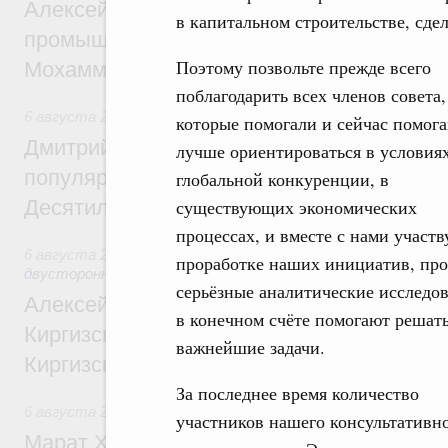
Алексей Оверчук провёл рабочую встреч
в капитальном строительстве, сд
промышленности, недропользования и т
Поэтому позвольте прежде всего
Мохаммадом Атабаком
поблагодарить всех членов совета,
6 августа 2026
,
Внутренний и въездной туризм
которые помогали и сейчас помог
Дмитрий Чернышенко: Порядка 110 марш
лучше ориентироваться в условия
популярного туризма в 35 регионах созд
глобальной конкуренции, в
Десятилетия науки и технологий
существующих экономических
процессах, и вместе с нами участв
6 августа 2026
,
Экономические и гуманитарные отношения
проработке наших инициатив, про
двусторонней основе
серьёзные аналитические исследо
Алексей Оверчук принял участие в работе
в конечном счёте помогают решат
Киргизского экономического форума и XII
важнейшие задачи.
Киргизской межрегиональной конференц
За последнее время количество
6 августа 2026
,
Дорожное хозяйство
участников нашего консультативн
Марат Хуснуллин: На двух скоростных т