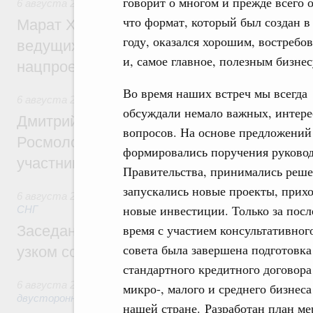
говорит о многом и прежде всего о
6 августа 2026
,
Национальный проект «Инфраструктура д
что формат, который был создан в
Марат Хуснуллин: Порядка 200 дорожных
году, оказался хорошим, востребо
ведущих к спортивным объектам, обновят
и, самое главное, полезным бизнес
нацпроекту «Инфраструктура для жизни
Во время наших встреч мы всегда
6 августа 2026
,
Молодёжная политика
обсуждали немало важных, интер
Дмитрий Чернышенко, Сергей Кравцов и
вопросов. На основе предложени
Росмолодёжи Григорий Гуров поприветс
формировались поручения руковод
участников проекта «Кольцо открытий»
Правительства, принимались реше
запускались новые проекты, прих
6 августа 2026
,
Евразийский экономический союз. Интегр
новые инвестиции. Только за посл
СНГ
время с участием консультативног
Заседание Евразийского межправительст
совета была завершена подготовка
узком составе
стандартного кредитного договора
6 августа 2026
,
Экономические отношения с зарубежными 
микро-, малого и среднего бизнеса
двусторонней основе
нашей стране. Разработан план 