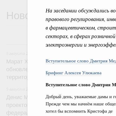
На заседании обсуждались в
Новости
правового регулирования, ин
в фармацевтическом, строит
секторах, в сферах розничной
электроэнергии и энергоэффе
5 августа, среда
5 августа 2026
,
Жилищно-коммунальное хозяйство
Вступительное слово Дмитрия Ме
Марат Хуснуллин: Более 4,3 тыс. объек
обновлено в России при участии Фонда 
Брифинг Алексея Улюкаева
территорий
Вступительное слово Дмитрия М
5 августа 2026
,
Инструменты развития территорий. ОЭЗ.
Добрый день, уважаемые дамы и г
Денис Мантуров провёл совещание по р
Прежде чем мы начнём наше обще
проектов института кураторства в Ураль
хотел бы вспомнить Кристофа де
федеральном округе