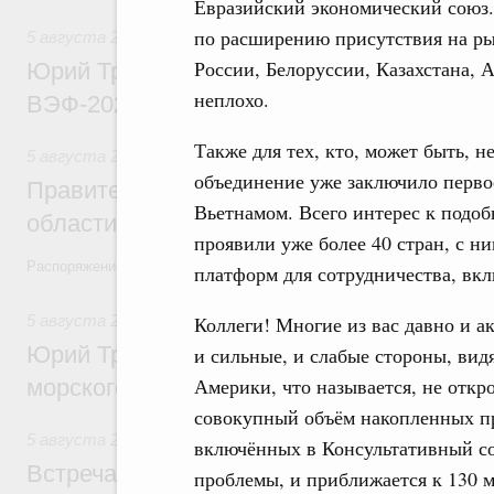
Евразийский экономический союз
по расширению присутствия на рын
5 августа 2026
,
Общие вопросы развития ДФО
России, Белоруссии, Казахстана, 
Юрий Трутнев: Опубликована программа
неплохо.
ВЭФ-2026
Также для тех, кто, может быть, н
5 августа 2026
,
Национальный проект «Экологическое бла
объединение уже заключило первое
Правительство увеличило объём финанс
Вьетнамом. Всего интерес к подо
области в рамках федерального проекта
проявили уже более 40 стран, с н
Распоряжение от 3 августа 2026 года №2067-р
платформ для сотрудничества, вкл
5 августа 2026
,
Арктическая деятельность
Коллеги! Многие из вас давно и а
Юрий Трутнев: Дноуглубительный флот 
и сильные, и слабые стороны, вид
Америки, что называется, не откро
морского пути будет создан
совокупный объём накопленных п
5 августа 2026
,
Деловая среда. Развитие конкуренции
включённых в Консультативный со
Встреча Михаила Мишустина с генераль
проблемы, и приближается к 130 м