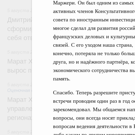
Маржери. Он был одним из самых
активных членов Консультативног
5 августа 2026
,
Молодёжная политика
совета по иностранным инвестици
Дмитрий Чернышенко: Всемирный фести
многое сделал для развития росси
сформировал целое сообщество людей, 
французских деловых и культурн
себя ответственность за будущее
связей. С его уходом наша страна,
5 августа 2026
,
Национальный проект «Инфраструктура д
конечно, потеряла не только боль
Марат Хуснуллин: Ввод нежилых зданий 
друга, но и надёжного партнёра, 
экономического сотрудничества в
вырос почти на треть
память.
5 августа 2026
,
Земельные отношения. Кадастровая сист
Оценочная деятельность
Спасибо. Теперь разрешите прист
Марат Хуснуллин: По решению правкоми
встречи проводим один раз в год 
управление «ДОМ.РФ» перейдёт более 16
зарекомендовал. Мы общаемся нап
регионах
вопросы, они всегда носят прикл
вопросам ведения деятельности в
5 августа 2026
,
Внутренний и въездной туризм
либо каким-то другим мероприятия