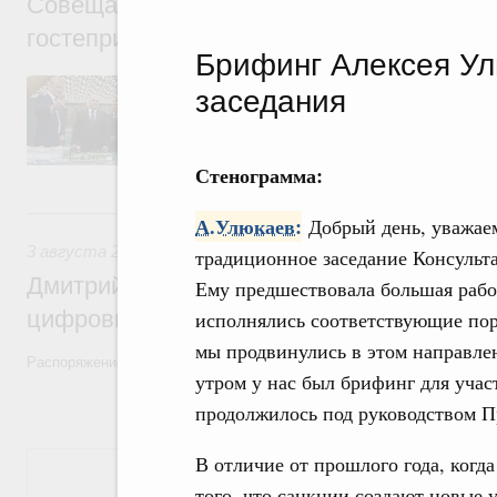
Совещание о развитии туризма и индуст
гостеприимства в Российской Федерации
Брифинг Алексея У
Перед началом совещания Михаил Мишуст
заседания
презентациями проектов развития внутрен
Стенограмма:
3 августа, понедельник
А.Улюкаев:
Добрый день, уважаем
3 августа 2026
,
Регулирование в сфере торговли. Защита
традиционное заседание Консульт
Дмитрий Григоренко возглавил штаб по 
Ему предшествовала большая работ
цифровых платформ
исполнялись соответствующие пору
мы продвинулись в этом направлен
Распоряжение от 25 июля 2026 года №1966-р
утром у нас был брифинг для уча
продолжилось под руководством П
В отличие от прошлого года, когд
Показать еще
того, что санкции создают новые 