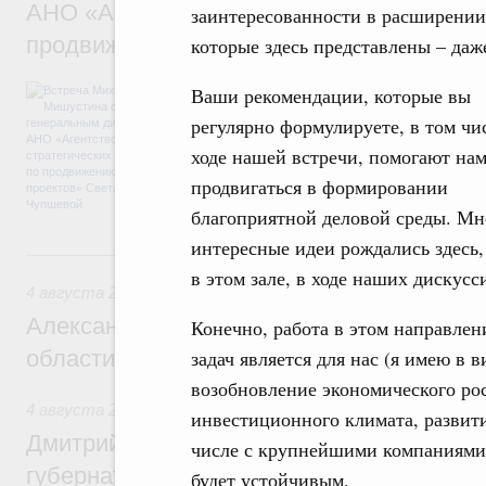
АНО «Агентство стратегических инициат
заинтересованности в расширении
продвижению новых проектов» Светлан
которые здесь представлены – даж
Обсуждались ключевые направления рабо
Ваши рекомендации, которые вы
достижения национальных целей развития,
регулярно формулируете, в том чи
проектов по улучшению инвестиционного к
программы стандарта общественного капит
ходе нашей встречи, помогают на
экономики. Также речь шла о проектах в 
продвигаться в формировании
экологии. Отдельно обсуждались вопросы
ЕАЭС.
благоприятной деловой среды. Мн
интересные идеи рождались здесь,
4 августа, вторник
в этом зале, в ходе наших дискусси
4 августа 2026
Александр Новак встретился с губернат
Конечно, работа в этом направле
области Андреем Чибисом
задач является для нас (я имею в 
возобновление экономического ро
4 августа 2026
,
Общие вопросы агропромышленного компл
инвестиционного климата, развит
Дмитрий Патрушев провёл рабочую встр
числе с крупнейшими компаниями, 
губернатором Ленинградской области А
будет устойчивым.