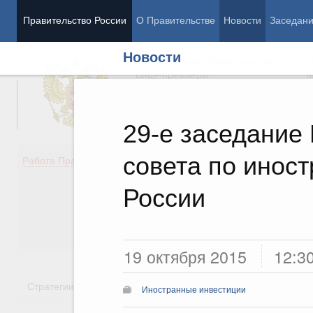
Правительство России
О Правительстве
Новости
Заседан
Новости
Председатель Правительства
М
Вице-премьеры
М
29-е заседание 
совета по инос
Демография
Занято
Работа Правительства
Здоровье
Технол
Образование
Эконом
России
Культура
Финан
Общество
Социал
Государство
19 октября 2015
12:3
Стратегии
Государственные программы
Национальн
Иностранные инвестиции