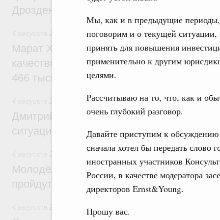
Дрозденко
Мы, как и в предыдущие периоды,
поговорим и о текущей ситуации, о
4 августа 2026
,
Жилищно-коммунальное хозяйство
принять для повышения инвестиц
Марат Хуснуллин: В Сибирском федерал
применительно к другим юрисдикц
качество коммунальных услуг улучшено 
целями.
466 тысяч человек
Рассчитываю на то, что, как и об
4 августа 2026
,
Государственные и муниципальные услуги
очень глубокий разговор.
Дмитрий Григоренко: Более 20 сервисов
ситуации» дополнены новыми функциям
Давайте приступим к обсуждению 
сначала хотел бы передать слово 
4 августа 2026
,
Спорт высших достижений и массовый сп
иностранных участников Консульт
Молодёжный день и Сибирская неделя с
России, в качестве модератора зас
пройдут в рамках форума «Россия – спо
директоров Ernst&Young.
4 августа 2026
,
Внутренний и въездной туризм
Прошу вас.