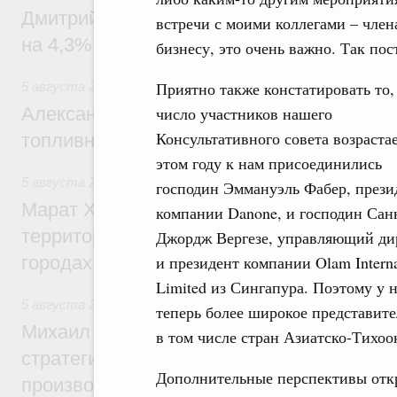
Дмитрий Чернышенко: Внутренний туриз
встречи с моими коллегами – член
на 4,3%, въездной – на 20,1%
бизнесу, это очень важно. Так пос
Приятно также констатировать то,
5 августа 2026
,
Оборот бензина и дизельного топлива
Александр Новак провёл совещание по с
число участников нашего
Консультативного совета возрастае
топливном рынке
этом году к нам присоединились
5 августа 2026
,
Жилищная политика, рынок жилья
господин Эммануэль Фабер, прези
Марат Хуснуллин: Первые проекты компл
компании Danone, и господин Сан
территорий в Донбассе и Новороссии бу
Джордж Вергезе, управляющий ди
городах ДНР
и президент компании Olam Interna
Limited из Сингапура. Поэтому у 
5 августа 2026
,
Вопросы производительности труда и по
теперь более широкое представите
Михаил Мишустин дал поручения по ито
в том числе стран Азиатско-Тихоо
стратегической сессии, посвящённой п
Дополнительные перспективы откр
производительности труда