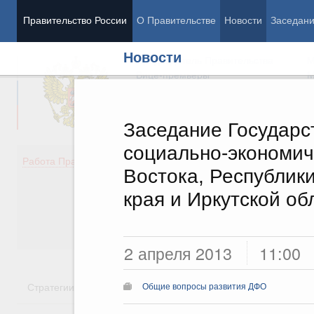
Правительство России
О Правительстве
Новости
Заседан
Новости
Председатель Правительства
М
Вице-премьеры
М
Заседание Государс
социально-экономич
Демография
Занято
Работа Правительства
Востока, Республики
Здоровье
Технол
Образование
Эконом
края и Иркутской об
Культура
Финан
Общество
Социал
Государство
2 апреля 2013
11:00
Стратегии
Государственные программы
Национальн
Общие вопросы развития ДФО