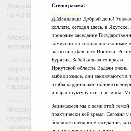
Стенограмма:
Дмитрий Чернышенко: Внутренний туриз
на 4,3%, въездной – на 20,1%
Д.Медведев
:
Добрый день! Уважа
коллеги, сегодня здесь, в Якутске,
5 августа 2026
,
Оборот бензина и дизельного топлива
проводим заседание Государствен
Александр Новак провёл совещание по с
комиссии по социально-экономич
топливном рынке
развитию Дальнего Востока, Респ
Бурятия, Забайкальского края и
5 августа 2026
,
Жилищная политика, рынок жилья
Иркутской области. Задачи очень
Марат Хуснуллин: Первые проекты компл
амбициозные, они заключаются в 
территорий в Донбассе и Новороссии бу
чтобы кардинально обновить энер
городах ДНР
инфраструктуру всего региона. Мы
5 августа 2026
,
Вопросы производительности труда и по
Занимаемся мы с вами этой темой
Михаил Мишустин дал поручения по ито
практически всё время. Сегодня у 
стратегической сессии, посвящённой п
большое пленарное заседание, кот
производительности труда
решил провести под своим