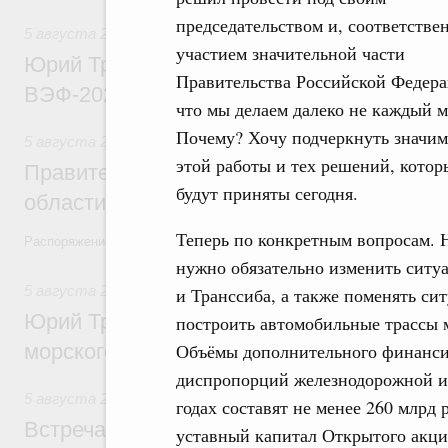
председательством и, соответствен
5 августа 2026
,
Общие вопросы развития ДФО
участием значительной части
Юрий Трутнев: Опубликована программа
Правительства Российской Федера
ВЭФ-2026
что мы делаем далеко не каждый м
Почему? Хочу подчеркнуть значим
5 августа 2026
,
Национальный проект «Экологическое бла
этой работы и тех решений, котор
Правительство увеличило объём финанс
будут приняты сегодня.
области в рамках федерального проекта
Теперь по конкретным вопросам. 
Распоряжение от 3 августа 2026 года №2067-р
нужно обязательно изменить сит
5 августа 2026
,
Арктическая деятельность
и Транссиба, а также поменять си
Юрий Трутнев: Дноуглубительный флот 
построить автомобильные трассы 
морского пути будет создан
Объёмы дополнительного финанси
диспропорций железнодорожной и
5 августа 2026
,
Деловая среда. Развитие конкуренции
годах составят не менее 260 млрд
Встреча Михаила Мишустина с генераль
уставный капитал Открытого акци