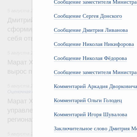
Сообщение заместителя Министра 
5 августа 2026
,
Молодёжная политика
Сообщение Сергея Донского
Дмитрий Чернышенко: Всемирный фести
сформировал целое сообщество людей, 
Сообщение Дмитрия Ливанова
себя ответственность за будущее
Сообщение Николая Никифорова
5 августа 2026
,
Национальный проект «Инфраструктура д
Сообщение Николая Фёдорова
Марат Хуснуллин: Ввод нежилых зданий 
вырос почти на треть
Сообщение заместителя Министра
Комментарий Аркадия Дворкович
5 августа 2026
,
Земельные отношения. Кадастровая сист
Оценочная деятельность
Комментарий Ольги Голодец
Марат Хуснуллин: По решению правкоми
управление «ДОМ.РФ» перейдёт более 16
Комментарий Игоря Шувалова
регионах
Заключительное слово Дмитрия М
5 августа 2026
,
Внутренний и въездной туризм