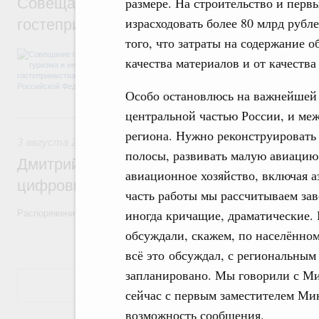
Совещание о развитии туризма и индуст
размере. На строительство и перв
израсходовать более 80 млрд рубл
гостеприимства в Российской Федерации
того, что затраты на содержание о
Перед началом совещания Михаил Мишуст
качества материалов и от качества
презентациями проектов развития внутрен
Особо остановлюсь на важнейшей 
центральной частью России, и ме
3 августа, понедельник
региона. Нужно реконструировать
3 августа 2026
,
Регулирование в сфере торговли. Защита
полосы, развивать малую авиацию
Дмитрий Григоренко возглавил штаб по 
авиационное хозяйство, включая а
цифровых платформ
часть работы мы рассчитываем зав
иногда кричащие, драматические. 
Распоряжение от 25 июля 2026 года №1966-р
обсуждали, скажем, по населённом
всё это обсуждал, с региональным 
запланировано. Мы говорили с Ми
Показать еще
сейчас с первым заместителем Ми
возможность сообщения.