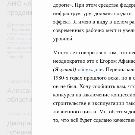
АНО «Агентство стратегических инициат
дороги». При этом средства феде
продвижению новых проектов» Светлан
инфраструктуру, должны создать,
эффект. Я имею в виду в целом р
Обсуждались ключевые направления рабо
современных рабочих мест и увел
достижения национальных целей развития,
проектов по улучшению инвестиционного к
уровней.
программы стандарта общественного капит
экономики. Также речь шла о проектах в 
Много лет говорится о том, что н
экологии. Отдельно обсуждались вопросы
ЕАЭС.
неоднократно это с Егором Афана
(Якутия))
обсуждали
. Первоначал
4 августа, вторник
1980-х годах прошлого века, но в
4 августа 2026
он не был. Хочу сообщить вам, ч
Александр Новак встретился с губернат
конкурса на заключение концессио
области Андреем Чибисом
строительстве и эксплуатации так
жизненного цикла. Мы об этом до
4 августа 2026
,
Общие вопросы агропромышленного компл
то, что всё будет сделано качестве
Дмитрий Патрушев провёл рабочую встр
губернатором Ленинградской области А