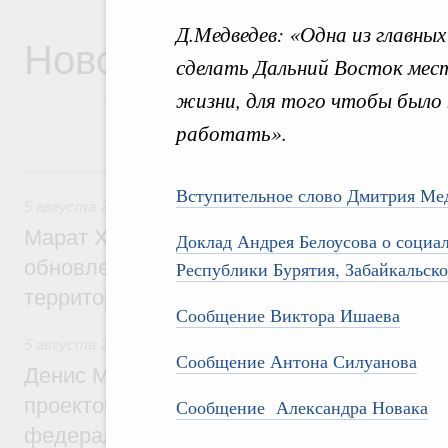
Д.Медведев: «Одна из главны
Новости
сделать Дальний Восток мест
жизни, для того чтобы был
работать».
5 августа, среда
Вступительное слово Дмитрия Ме
5 августа 2026
,
Жилищно-коммунальное хозяйство
Марат Хуснуллин: Более 4,3 тыс. объек
Доклад Андрея Белоусова о социа
обновлено в России при участии Фонда 
Республики Бурятия, Забайкальско
территорий
Сообщение Виктора Ишаева
5 августа 2026
,
Инструменты развития территорий. ОЭЗ.
Сообщение Антона Силуанова
Денис Мантуров провёл совещание по р
проектов института кураторства в Ураль
Сообщение Александра Новака
федеральном округе