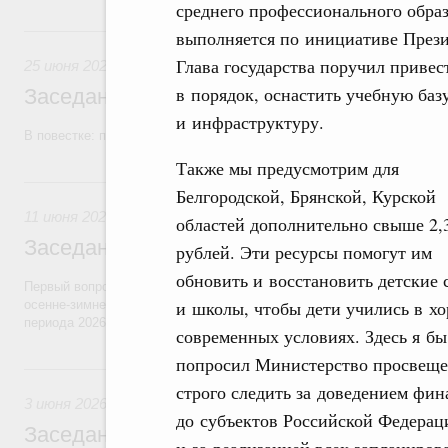
среднего профессионального обра
25 июня, четверг
выполняется по инициативе Прези
Глава государства поручил привес
25 июня 2026
в порядок, оснастить учебную баз
Заседание Правительства (2026 год, №2
и инфраструктуру.
В повестке: проекты федеральных законов, бюджетные ассигновани
Также мы предусмотрим для
11 июня, четверг
Белгородской, Брянской, Курской
11 июня 2026
областей дополнительно свыше 2,
Заседание Правительства (2026 год, №2
рублей. Эти ресурсы помогут им
обновить и восстановить детские 
Первый вопрос повестки – об итогах прохождения предприятиями ЖК
и школы, чтобы дети учились в х
осенне-зимнего периода 2025–2026 годов и задачах по подготовке к
периода 2026–2027 годов.
современных условиях. Здесь я бы
попросил Министерство просвещ
3 июня, среда
строго следить за доведением фин
3 июня 2026
до субъектов Российской Федерац
Заседание Правительства (2026 год, №1