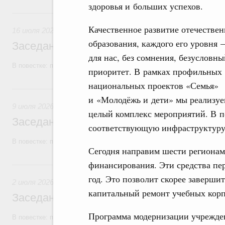
здоровья и больших успехов.
16 июля, четверг
Качественное развитие отечествен
16 июля 2026
образования, каждого его уровня –
Заседание Правительства (2026 год, №2
для нас, без сомнения, безусловны
В повестке: проекты федеральных законов, бюджетные ассигновани
приоритет. В рамках профильных
национальных проектов «Семья»
9 июля, четверг
и «Молодёжь и дети» мы реализу
9 июля 2026
целый комплекс мероприятий. В п
Заседание Правительства (2026 год, №2
соответствующую инфраструктуру
В повестке: проекты федеральных законов, бюджетные ассигновани
Сегодня направим шести регионам
финансирования. Эти средства пе
2 июля, четверг
год. Это позволит скорее заверши
2 июля 2026
капитальный ремонт учебных кор
Заседание Правительства (2026 год, №2
Программа модернизации учрежде
В повестке: проекты федеральных законов.