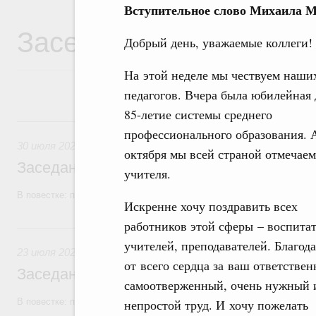
Вступительное слово Михаила 
Заседания Правитель
Добрый день, уважаемые коллеги!
На этой неделе мы чествуем наши
педагогов. Вчера была юбилейная 
85-летие системы среднего
30 июля, четверг
профессионального образования. 
30 июля 2026
октября мы всей страной отмечае
Заседание Правительства (2026 год, №2
учителя.
В повестке: проекты федеральных законов, бюджетные ассигновани
Искренне хочу поздравить всех
работников этой сферы – воспитат
23 июля, четверг
учителей, преподавателей. Благод
23 июля 2026
от всего сердца за ваш ответстве
Заседание Правительства (2026 год, №2
самоотверженный, очень нужный 
В повестке: проекты федеральных законов
непростой труд. И хочу пожелать