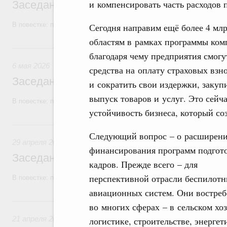
и компенсировать часть расходов 
Заседание Правительства (2026 год, №1
В повестке: проекты федеральных законов, бюджетные ассигновани
Сегодня направим ещё более 4 млр
областям в рамках программы ком
6 мая, среда
благодаря чему предприятия смогу
6 мая 2026
средства на оплату страховых взн
Заседание Правительства (2026 год, №1
и сократить свои издержки, закуп
выпуск товаров и услуг. Это сейч
В повестке: проекты федеральных законов, бюджетные ассигновани
устойчивость бизнеса, который соз
29 апреля, среда
Следующий вопрос – о расширен
29 апреля 2026
финансирования программ подгот
Заседание Правительства (2026 год, №1
кадров. Прежде всего – для
перспективной отрасли беспилот
В повестке: проекты федеральных законов.
авиационных систем. Они востре
21 апреля, вторник
во многих сферах – в сельском хоз
21 апреля 2026
логистике, строительстве, энергет