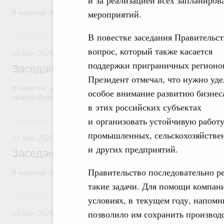
и за реализацией всех запланиро
мероприятий.
В повестке: бюджетные ассигнования.
28 мая, четверг
В повестке заседания Правительст
вопрос, который также касается
28 мая 2026
поддержки приграничных регионо
Заседание Правительства (2026 год, №1
Президент отмечал, что нужно уде
В повестке: об исполнении бюджетов государственных внебюджетны
особое внимание развитию бизнес
проекты федеральных законов.
в этих российских субъектах
и организовать устойчивую работ
21 мая, четверг
промышленных, сельскохозяйстве
21 мая 2026
и других предприятий.
Заседание Правительства (2026 год, №1
Правительство последовательно р
В повестке: проекты федеральных законов.
такие задачи. Для помощи компани
14 мая, четверг
условиях, в текущем году, напомн
позволило им сохранить производ
14 мая 2026