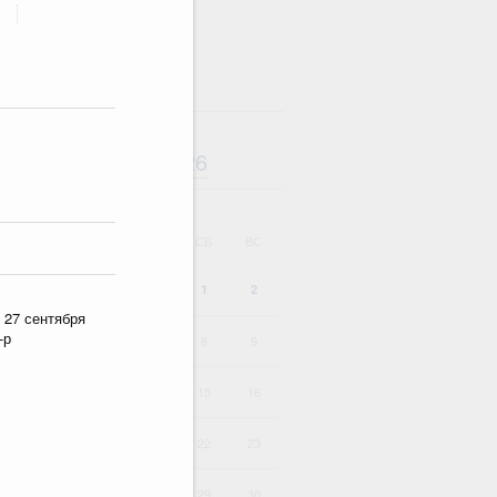
Август
2026
дарь
ВТ
СР
ЧТ
ПТ
СБ
ВС
1
2
 27 сентября
-р
4
5
6
7
8
9
11
12
13
14
15
16
18
19
20
21
22
23
25
26
27
28
29
30