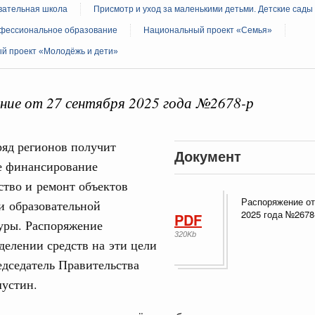
ательная школа
Присмотр и уход за маленькими детьми. Детские сады
фессиональное образование
Национальный проект «Семья»
й проект «Молодёжь и дети»
ие от 27 сентября 2025 года №2678-р
Кален
 августа, среда
ряд регионов получит
тво
ПН
Документ
 объектов ЖКХ обновлено в России при участии
 финансирование
ство и ремонт объектов
Распоряжение от
и образовательной
орий. ОЭЗ. ТОР. Моногорода
2025 года №2678
PDF
3
е по реализации проектов института
уры. Распоряжение
320Kb
льном округе
делении средств на эти цели
10
дседатель Правительства
17
устин.
 фестиваль молодёжи сформировал целое
 на себя ответственность за будущее
24