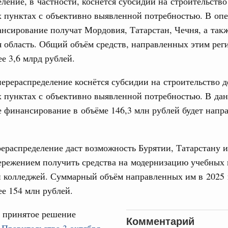
ление, в частности, коснётся субсидии на строительств
труктура для жизни»
х пунктах с объективно выявленной потребностью. В о
даний на юге России вырос почти на треть
31
нсирование получат Мордовия, Татарстан, Чечня, а так
 область. Общий объём средств, направленных этим рег
ровая система. Недвижимость. Оценочная деятельность
С помощь
равкомиссии в управление «ДОМ.РФ»
ее 3,6 млрд рублей.
осуществ
регионах
Для поиск
перераспределение коснётся субсидии на строительство д
сервисо
 пунктах с объективно выявленной потребностью. В дан
туризм в России вырос на 4,3%, въездной –
Выбра
финансирование в объёме 146,3 млн рублей будет напр
пери
оплива
Архи
ие по ситуации на топливном рынке
ераспределение даст возможность Бурятии, Татарстану 
ережением получить средства на модернизацию учебных 
ья
 колледжей. Суммарный объём направленных им в 2025 г
ы комплексного развития территорий в
Подпи
ализованы в городах ДНР
ее 154 млн рублей.
Ежеднев
руда и поддержки занятости
 принятое решение
о итогам стратегической сессии,
Комментарий
Email