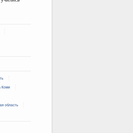
ть
а Коми
ая область