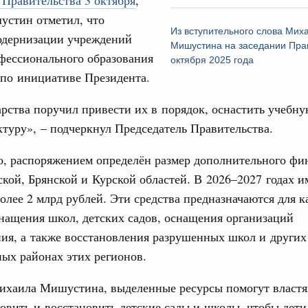
 Правительства 3 октября
,
дительности труда
стин отметил, что
Из вступительного слова Мих
одернизации учреждений
Мишустина на заседании Прав
ограмма Спортивных игр ВЭФ-2026
фессионального образования
октября 2025 года
 по инициативе Президента.
ческое благополучие»
Email
финансирования Омской области в рамках
арства поручил привести их в порядок, оснастить учебну
оздух»
туру», – подчеркнул Председатель Правительства.
067-р
о, распоряжением определён размер дополнительного фи
ской, Брянской и Курской областей. В 2026–2027 годах и
флот для Северного морского пути будет
олее 2 млрд рублей. Эти средства предназначаются для к
нащения школ, детских садов, оснащения организаций
ренции
ия, а также восстановления разрушенных школ и других
неральным директором АНО «Агентство
ных районах этих регионов.
одвижению новых проектов» Светланой
ихаила Мишустина, выделенные ресурсы помогут властя
лючевые направления работы АСИ в контексте
овить и восстановить детские сады и школы, чтобы дети
иональных целей развития, в том числе реализация