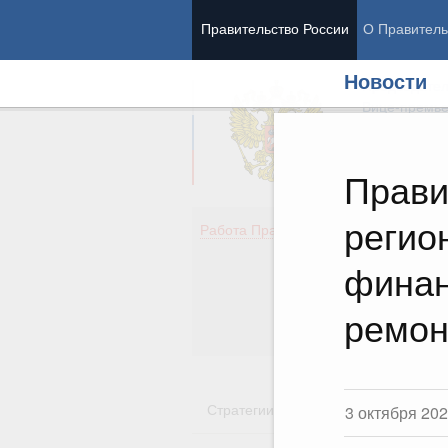
Правительство России
О Правитель
Новости
Председател
Вице-премь
Прави
регио
Де
Работа Правительства
Здо
Обр
финан
Кул
Об
ремон
Гос
Стратегии
Государственные пр
3 октября 20