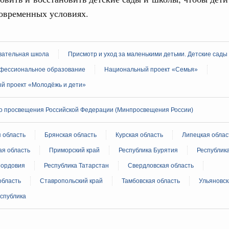
учшению инвестиционного климата, разработка
овременных условиях.
дарта общественного капитала, развитие креативной
же речь шла о проектах в сферах демографии и
ельно обсуждались вопросы сотрудничества со странами
ательная школа
Присмотр и уход за маленькими детьми. Детские сады
августа, вторник
фессиональное образование
Национальный проект «Семья»
й проект «Молодёжь и дети»
убернатором Мурманской области Андреем
о просвещения Российской Федерации (Минпросвещения России)
ного комплекса
 область
Брянская область
Курская область
Липецкая облас
ю встречу с губернатором Ленинградской
ая область
Приморский край
Республика Бурятия
Республик
Мордовия
Республика Татарстан
Свердловская область
тво
область
Ставропольский край
Тамбовская область
Ульяновск
едеральном округе качество коммунальных
спублика
6 тысяч человек
ные услуги