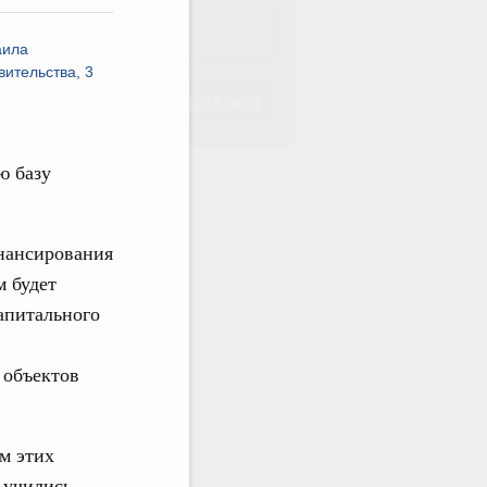
аила
ительства, 3
Подписаться
ю базу
нансирования
Подписаться
м будет
апитального
 объектов
м этих
 учились