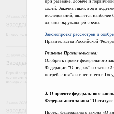
при разведке, добыче и первично
солей. Закачка таких вод в подзе
25 июня, четверг
исследований, является наиболее 
25 июня 2026
охраны окружающей среды.
Заседание Правительства (2026 год, №2
Законопроект рассмотрен и одобре
В повестке: проекты федеральных законов, бюджетные ассигновани
Правительства Российской Федера
11 июня, четверг
Решение Правительства:
11 июня 2026
Одобрить проект федерального за
Заседание Правительства (2026 год, №2
Федерации “О недрах” и статью 2 
Первый вопрос повестки – об итогах прохождения предприятиями ЖК
потребления”» и внести его в Гос
осенне-зимнего периода 2025–2026 годов и задачах по подготовке к
периода 2026–2027 годов.
3. О проекте федерального закон
3 июня, среда
Федерального закона “О статус
3 июня 2026
Заседание Правительства (2026 год, №1
Проект федерального закона «О в