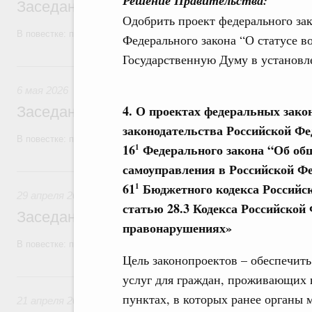
Решение Правительства:
Заседание Правительства (2026 год, №1
Одобрить проект федерального зак
В повестке: проекты федеральных законов, бюджетные ассигновани
Федерального закона “О статусе в
Государственную Думу в установл
6 мая, среда
6 мая 2026
4. О проектах федеральных зако
Заседание Правительства (2026 год, №1
законодательства Российской Фе
В повестке: проекты федеральных законов, бюджетные ассигновани
16
Федерального закона “Об общ
1
самоуправления в Российской Фе
29 апреля, среда
61
Бюджетного кодекса Российск
1
29 апреля 2026
статью 28.3 Кодекса Российской
Заседание Правительства (2026 год, №1
правонарушениях»
В повестке: проекты федеральных законов.
Цель законопроектов – обеспечит
21 апреля, вторник
услуг для граждан, проживающих 
пунктах, в которых ранее органы 
21 апреля 2026