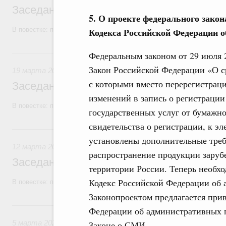
Заседание Правительства (2026 год, №1
5. О проекте федерального закон
В повестке: проекты федеральных законов, бюджетные ассигновани
Кодекса Российской Федерации 
19 марта, четверг
Федеральным законом от 29 июля 
Закон Российской Федерации «О с
19 марта 2026
с которыми вместо перерегистрац
Заседание Правительства (2026 год, №9)
изменений в запись о регистрации
В повестке: проекты федеральных законов.
государственных услуг от бумажн
свидетельства о регистрации, к 
12 марта, четверг
установлены дополнительные треб
12 марта 2026
распространение продукции заруб
Заседание Правительства (2026 год, №8)
территории России. Теперь необх
Кодекс Российской Федерации об
В повестке: проекты федеральных законов, бюджетные ассигновани
Законопроектом предлагается прив
5 марта, четверг
Федерации об административных п
5 марта 2026
Законе о СМИ.