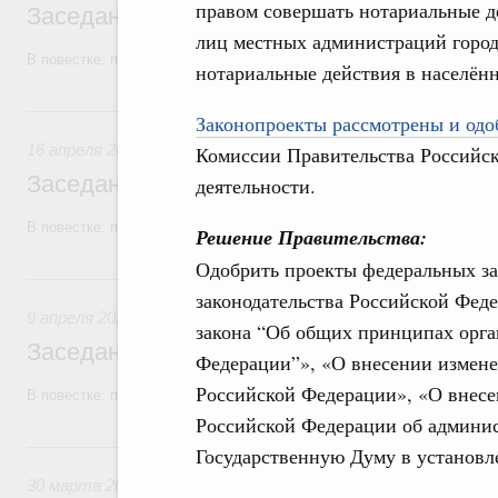
правом совершать нотариальные д
Заседание Правительства (2026 год, №1
лиц местных администраций город
В повестке: проекты федеральных законов.
нотариальные действия в населённ
16 апреля, четверг
Законопроекты рассмотрены и одоб
16 апреля 2026
Комиссии Правительства Российс
Заседание Правительства (2026 год, №1
деятельности.
В повестке: проекты федеральных законов.
Решение Правительства:
Одобрить проекты федеральных з
9 апреля, четверг
законодательства Российской Феде
9 апреля 2026
закона “Об общих принципах орга
Заседание Правительства (2026 год, №11
Федерации”», «О внесении измене
Российской Федерации», «О внесе
В повестке: проекты федеральных законов.
Российской Федерации об админи
30 марта, понедельник
Государственную Думу в установл
30 марта 2026