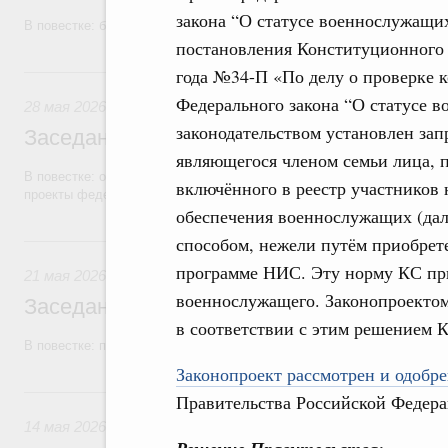
закона “О статусе военнослужащих
В повестке: бюджетные ассигнования.
постановления Конституционного 
28 мая, четверг
года №34-П «По делу о проверке к
Федерального закона “О статусе
28 мая 2026
законодательством установлен зап
Заседание Правительства (2026 год, №1
являющегося членом семьи лица, 
В повестке: об исполнении бюджетов государственных внебюджетны
включённого в реестр участников
проекты федеральных законов.
обеспечения военнослужащих (да
21 мая, четверг
способом, нежели путём приобрет
программе НИС. Эту норму КС пр
21 мая 2026
военнослужащего. Законопроектом 
Заседание Правительства (2026 год, №1
в соответствии с этим решением 
В повестке: проекты федеральных законов.
Законопроект рассмотрен и одобре
14 мая, четверг
Правительства Российской Федера
14 мая 2026