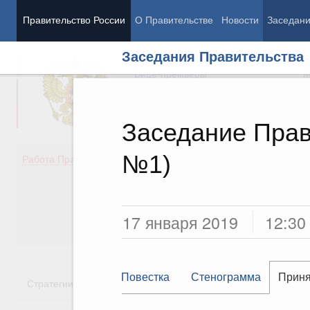
Правительство России
О Правительстве
Новости
Заседан
Заседания Правительства
Председатель Правительства
М
Вице-премьеры
М
Заседание Прав
№1)
Демография
Занято
Работа Правительства
Здоровье
Технол
Образование
Эконом
Культура
Финан
Общество
Социал
17 января 2019
12:30
Государство
Повестка
Стенограмма
Приня
Стратегии
Государственные программы
Национальн