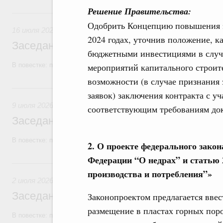
Решение Правительства:
16 июля, четверг
Одобрить Концепцию повышения э
16 июля 2026
2024 годах, уточнив положение, 
Заседание Правительства (2026 год, №2
бюджетными инвестициями в случ
В повестке: проекты федеральных законов, бюджетные ассигновани
мероприятий капитального строит
возможности (в случае признания 
9 июля, четверг
заявок) заключения контракта с у
9 июля 2026
соответствующим требованиям док
Заседание Правительства (2026 год, №2
В повестке: проекты федеральных законов, бюджетные ассигновани
2. О проекте федерального зако
Федерации “О недрах” и статью 
2 июля, четверг
производства и потребления”»
2 июля 2026
Заседание Правительства (2026 год, №2
Законопроектом предлагается вве
размещение в пластах горных поро
В повестке: проекты федеральных законов.