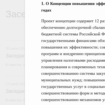
1. О Концепции повышения эффе
Заседания Правитель
годах
Проект концепции содержит 12 ра
обеспечению долгосрочной сбалан
бюджетной системы Российской Ф
государственными финансами обз
30 июля, четверг
повышения их эффективности; со
30 июля 2026
программ и внедрению принципов
Заседание Правительства (2026 год, №2
управления налоговыми расходам
В повестке: проекты федеральных законов, бюджетные ассигновани
планирования и современных техн
совершенствованию системы закупо
23 июля, четверг
муниципальных нужд; повышению 
23 июля 2026
государственных услуг в социаль
Заседание Правительства (2026 год, №2
совершенствованию форм и методо
совершенствованию механизмов у
В повестке: проекты федеральных законов