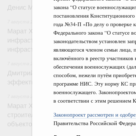
закона “О статусе военнослужащих
Денис Мантуров посетил Ярославскую о
постановления Конституционного 
7 августа 2026
,
Бюджеты субъектов Федерации. Межбюд
года №34-П «По делу о проверке к
Марат Хуснуллин: 15 объектов спортивн
Федерального закона “О статусе
инфраструктуры построили и обновили б
законодательством установлен зап
инфраструктурным кредитам
являющегося членом семьи лица, 
включённого в реестр участников
7 августа 2026
,
Развитие сельских территорий
обеспечения военнослужащих (да
Дмитрий Патрушев: Синхронизация госп
способом, нежели путём приобрет
эффективность поддержки сельских тер
программе НИС. Эту норму КС пр
военнослужащего. Законопроектом 
7 августа 2026
,
Экономика городов. Городская среда
в соответствии с этим решением 
Марат Хуснуллин: «Единый заказчик» з
Законопроект рассмотрен и одобре
строительство и реконструкцию более 3
Правительства Российской Федера
объектов