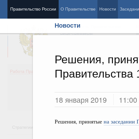
Правительство России
О Правительстве
Новости
Заседан
Новости
Председатель Правительства
М
Вице-премьеры
М
Решения, приня
Правительства 
Демография
Занято
Работа Правительства
Здоровье
Технол
Образование
Эконом
Культура
Финан
Общество
Социал
18 января 2019
11:00
Государство
Решения, принятые
на заседании 
Стратегии
Государственные программы
Национальн