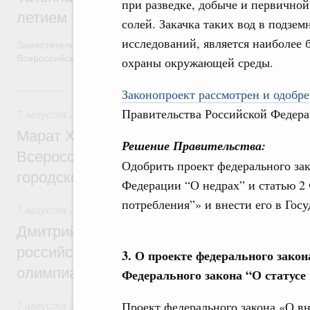
при разведке, добыче и первично
летием
солей. Закачка таких вод в подзе
исследований, является наиболее 
Заместитель Председателя Правительства Татьяна Голикова п
Всероссийского общественного движения «Волонтёры-медики»
охраны окружающей среды.
7 августа, пятница
Законопроект рассмотрен и одобре
Правительства Российской Федера
7 августа 2026
,
Экономика городов. Городская среда
Марат Хуснуллин провёл заседание ком
Решение Правительства:
Всероссийского конкурса лучших проект
Одобрить проект федерального за
городской среды
Федерации “О недрах” и статью 2 
потребления”» и внести его в Гос
7 августа 2026
,
Отрасль информационных технологий
Дмитрий Чернышенко и Сергей Кравцов 
российскую сборную с победой на Межд
3. О проекте федерального закон
олимпиаде по искусственному интеллект
Федерального закона “О статус
Проект федерального закона «О в
7 августа 2026
,
Общие вопросы промышленной политики