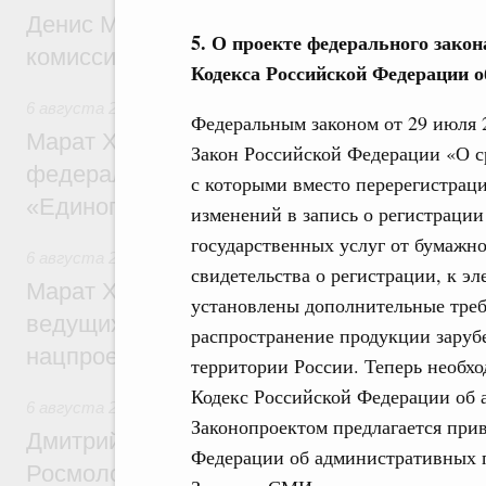
Денис Мантуров провёл заседание Прав
5. О проекте федерального закон
комиссии по промышленности
Кодекса Российской Федерации 
6 августа 2026
,
Регулирование в сфере строительства
Федеральным законом от 29 июля 
Марат Хуснуллин: Более 130 социальных
Закон Российской Федерации «О с
федерального значения построено под к
с которыми вместо перерегистрац
«Единого заказчика»
изменений в запись о регистрации
государственных услуг от бумажн
6 августа 2026
,
Национальный проект «Инфраструктура д
свидетельства о регистрации, к 
Марат Хуснуллин: Порядка 200 дорожных
установлены дополнительные треб
ведущих к спортивным объектам, обновят
распространение продукции заруб
нацпроекту «Инфраструктура для жизни
территории России. Теперь необх
Кодекс Российской Федерации об
6 августа 2026
,
Молодёжная политика
Законопроектом предлагается прив
Дмитрий Чернышенко, Сергей Кравцов и
Федерации об административных п
Росмолодёжи Григорий Гуров поприветс