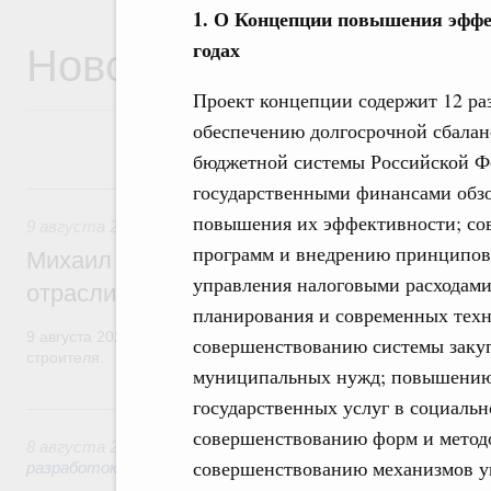
1. О Концепции повышения эффе
Новости
годах
Проект концепции содержит 12 ра
обеспечению долгосрочной сбалан
бюджетной системы Российской Ф
9 августа, воскресенье
государственными финансами обз
повышения их эффективности; со
9 августа 2026
,
Регулирование в сфере строительства
программ и внедрению принципов
Михаил Мишустин поздравил работников
управления налоговыми расходам
отрасли с профессиональным празднико
планирования и современных техн
9 августа 2026 года отмечается профессиональный праздник –
совершенствованию системы закупо
строителя.
муниципальных нужд; повышению 
государственных услуг в социаль
8 августа, суббота
совершенствованию форм и методо
8 августа 2026
,
Государственная политика в сфере научны
совершенствованию механизмов у
разработок