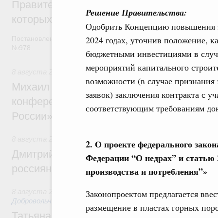
Правительство расширило перечень пре
Решение Правительства:
которых освобождаются от НДФЛ
Одобрить Концепцию повышения э
2024 годах, уточнив положение, 
Постановление от 5 августа 2026 года
№978
бюджетными инвестициями в случ
мероприятий капитального строит
8 августа 2026
,
Отрасль информационных технологий
возможности (в случае признания 
Михаил Мишустин дал поручения по итог
заявок) заключения контракта с у
конференции «Цифровая индустрия пр
соответствующим требованиям док
России»
8 августа 2026
,
Спорт высших достижений и массовый сп
2. О проекте федерального зако
Дмитрий Чернышенко и Михаил Дегтярёв
Федерации “О недрах” и статью 
россиян с Днём физкультурника
производства и потребления”»
8 августа 2026
,
Социальные инновации. Некоммерческие ор
Законопроектом предлагается вве
Добровольчество и волонтёрство. Благотворительност
размещение в пластах горных поро
Татьяна Голикова поздравила волонтёров