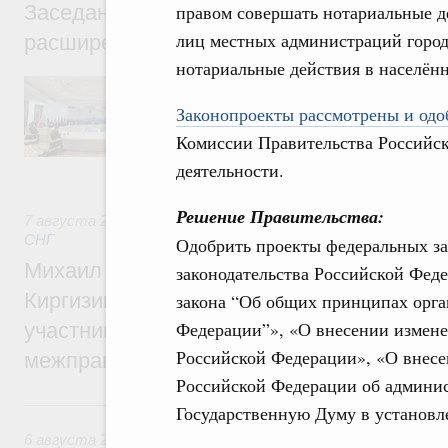
правом совершать нотариальные д
Заседание Евразийского межправительст
лиц местных администраций город
расширенном составе
нотариальные действия в населённ
В повестке заседания актуальные задачи 
числе совершенствование кооперации в о
Законопроекты рассмотрены и одоб
регулирования и администрирования, разв
обеспечение продовольственной безопасн
Комиссии Правительства Российс
железнодорожных перевозок, формирован
деятельности.
рынка.
Решение Правительства:
7 августа 2026
,
Евразийский экономический союз. Интегр
СНГ
Одобрить проекты федеральных з
Михаил Мишустин принял участие во вст
законодательства Российской Феде
Киргизии Садыра Жапарова с главами де
закона “Об общих принципах орга
Федерации”», «О внесении измене
участников заседания Евразийского
Российской Федерации», «О внесе
межправительственного совета
Российской Федерации об админи
6 августа, четверг
Государственную Думу в установл
6 августа 2026
,
Общие вопросы промышленной политики