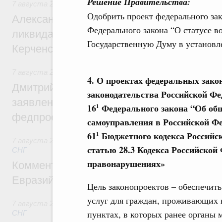
Решение Правительства:
7 августа 2026
,
Чрезвычайные ситуации и ликвидация их 
Одобрить проект федерального зак
Александр Козлов провёл заседание пра
Федерального закона “О статусе в
ликвидации последствий чрезвычайной с
Государственную Думу в установл
Керченском проливе
7 августа 2026
,
Среднее профессиональное образование
4. О проектах федеральных зако
Дмитрий Чернышенко: Установлен рекорд
законодательства Российской Фе
заявлений от абитуриентов колледжей и
16
Федерального закона “Об общ
1
федпроекта «Профессионалитет»
самоуправления в Российской Фе
61
Бюджетного кодекса Российск
1
7 августа 2026
,
Евразийский экономический союз. Интегр
статью 28.3 Кодекса Российской
СНГ
правонарушениях»
Комментарий Алексея Оверчука по итога
Евразийского межправительственного со
Цель законопроектов – обеспечит
услуг для граждан, проживающих 
7 августа 2026
,
Евразийский экономический союз. Интегр
пунктах, в которых ранее органы 
СНГ