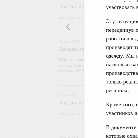
участвовать 
Заседание Правительства (2026 г
В повестке: проекты федеральных закон
Эту ситуаци
передвинув 
1
работников д
11 июня 2026
производят т
Заседание Правительства (2026 г
одежду. Мы 
Первый вопрос повестки – об итогах про
насколько ва
осенне-зимнего периода 2025–2026 годов
периода 2026–2027 годов.
производства
только реали
регионах.
3 июня 2026
Заседание Правительства (2026 г
Кроме того, 
участников д
В повестке: бюджетные ассигнования.
В документе 
2
которые охва
28 мая 2026