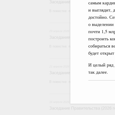
самым карди
Заседание Правительства (2026 г
и выглядит, 
В повестке: проекты федеральных закон
достойно. Се
2
о выделении 
почти 1,5 мл
29 апреля 2026
Заседание Правительства (2026 г
построить ко
собираться в
В повестке: проекты федеральных законо
будет открыт
21
И целый ряд
21 апреля 2026
так далее.
Заседание Правительства (2026 г
В повестке: проекты федеральных законо
16
16 апреля 2026
Заседание Правительства (2026 г