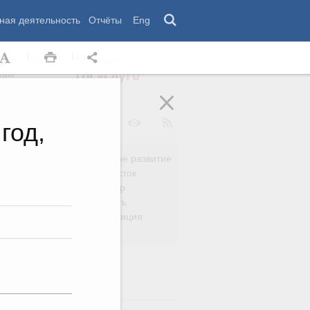
ная деятельность
Отчёты
Eng
 комиссии
Обращения
нам
год,
Региональное развитие
да
Дальний Восток
вязь
Россия и мир
Безопасность
сть
Право и юстиция
яйство