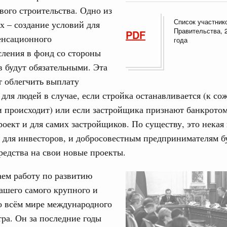
вого строительства. Одно из
од, №18)
Список участник
 – создание условий для
сударственных внебюджетных фондов за 2025 год,
Правительства, 
PDF
енсационного
года
ления в фонд со стороны
1 мая, четверг
 будут обязательными. Эта
 облегчить выплату
од, №17)
для людей в случае, если стройка останавливается (к со
 происходит) или если застройщика признают банкротом
в.
роект и для самих застройщиков. По существу, это некая
4 мая, четверг
 для инвесторов, и добросовестным предпринимателям б
редства на свои новые проекты.
од, №16)
ем работу по развитию
ов, бюджетные ассигнования.
ашего самого крупного и
6 мая, среда
о всём мире международного
тра. Он за последние годы