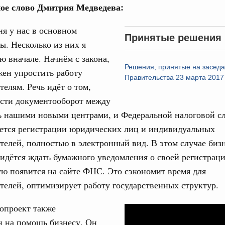
ое слово Дмитрия Медведева:
авительства
ня у нас в основном
Принятые решения
ы. Несколько из них я
ю вначале. Начнём с закона,
Решения, принятые на засед
ен упростить работу
Кален
Правительства 23 марта 2017
елям. Речь идёт о том,
0 июля, четверг
ести документооборот между
ПН
ь нашими новыми центрами, и Федеральной налоговой с
од, №26)
ается регистрации юридических лиц и индивидуальных
ов, бюджетные ассигнования.
елей, полностью в электронный вид. В этом случае биз
3 июля, четверг
3
идётся ждать бумажного уведомления о своей регистраци
ю появится на сайте ФНС. Это сэкономит время для
10
елей, оптимизирует работу государственных структур.
од, №25)
17
ов
опроект также
Video
н на помощь бизнесу. Он
Player
6 июля, четверг
24