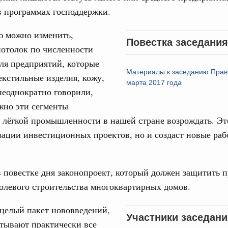
в программах господдержки.
од, №21)
ов, бюджетные ассигнования.
ю можно изменить,
Повестка заседания
потолок по численности
1 июня, четверг
ля предприятий, которые
Email
Материалы к заседанию Прав
екстильные изделия, кожу,
од, №20)
марта 2017 года
неоднократно говорили,
хождения предприятиями ЖКХ и электроэнергетики
жно эти сегменты
 и задачах по подготовке к прохождению осенне-зимнего
 лёгкой промышленности в нашей стране возрождать. Эт
зации инвестиционных проектов, но и создаст новые раб
3 июня, среда
од, №19)
в повестке дня законопроект, который должен защитить п
олевого строительства многоквартирных домов.
целый пакет нововведений,
8 мая, четверг
Участники заседани
тывают практически все