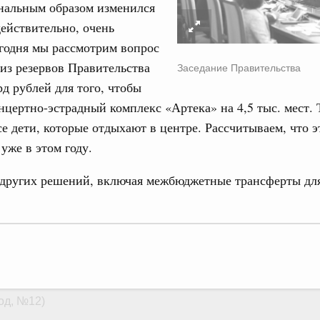
нальным образом изменился
од, №15)
действительно, очень
ов, бюджетные ассигнования.
годня мы рассмотрим вопрос
9 апреля, среда
из резервов Правительства
Заседание Правительства
рд рублей для того, чтобы
од, №14)
нцертно-эстрадный комплекс «Артека» на 4,5 тыс. мест. 
се дети, которые отдыхают в центре. Рассчитываем, что 
в.
 уже в этом году.
 апреля, вторник
 других решений, включая межбюджетные трансферты для
од, №13)
в.
 апреля, четверг
од, №12)