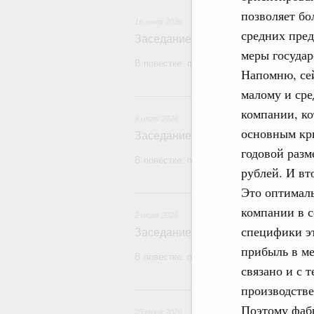
позволяет б
16 июля 2026
средних пред
Заседание Правительства (2026 г
меры госуда
В повестке: проекты федеральных закон
Напомню, сей
малому и сре
9
компании, ко
9 июля 2026
основным кр
Заседание Правительства (2026 г
годовой разм
В повестке: проекты федеральных закон
рублей. И вт
Это оптималь
2
компании в с
2 июля 2026
специфики эт
Заседание Правительства (2026 г
прибыль в м
В повестке: проекты федеральных законо
связано и с 
производстве
2
Поэтому фабр
25 июня 2026