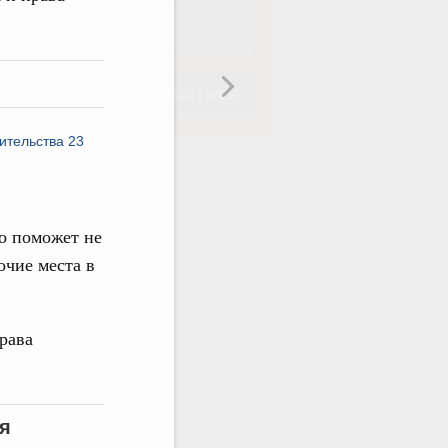
Подписаться
ительства 23
о поможет не
Подписаться
очие места в
рава
я