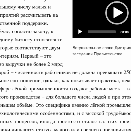
ольшему числу малых и
31
приятий рассчитывать на
од, №24)
рственной поддержки.
ов, бюджетные ассигнования.
С помощь
час, согласно закону, к
00:00
осуществ
днему бизнесу относятся те
 июля, четверг
Для поиск
торые соответствуют двум
Вступительное слово Дмитри
сервисо
заседании Правительства
итериям. Первый – это
од, №23)
Выбра
ер выручки не более 2 млрд
пери
ов, бюджетные ассигнования.
орой – численность работников не должна превышать 250
Архи
ное соотношение, однако, как показывает практика, нек
 июля, четверг
фере лёгкой промышленности создают рабочие места – в
ого производства – для большего числа людей и при это
од, №22)
Подпи
еньшем объёме. Это специфика именно лёгкой промышле
в.
технологическими особенностями, и с высокой трудоёмко
Ежеднев
нных процессов, иногда просто с отсталостью этих произ
5 июня, четверг
Email
ики лишаются статуса малого или среднего предприятия