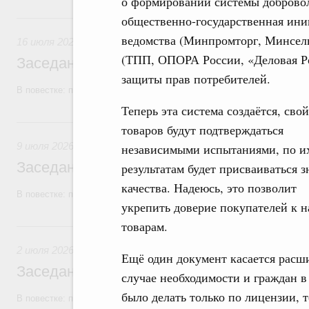
о формировании системы добровол
16 июля, четверг
общественно-государственная ини
ведомства (Минпромторг, Минсельх
16 июля 2026
(ТПП, ОПОРА России, «Деловая Ро
Заседание Правительства (2026 год, №2
защиты прав потребителей.
В повестке: проекты федеральных законов, бюджетные ассигновани
Теперь эта система создаётся, сво
9 июля, четверг
товаров будут подтверждаться
9 июля 2026
независимыми испытаниями, по и
Заседание Правительства (2026 год, №2
результатам будет присваиваться з
качества. Надеюсь, это позволит
В повестке: проекты федеральных законов, бюджетные ассигновани
укрепить доверие покупателей к 
товарам.
2 июля, четверг
2 июля 2026
Ещё один документ касается расши
Заседание Правительства (2026 год, №2
случае необходимости и граждан 
было делать только по лицензии, 
В повестке: проекты федеральных законов.