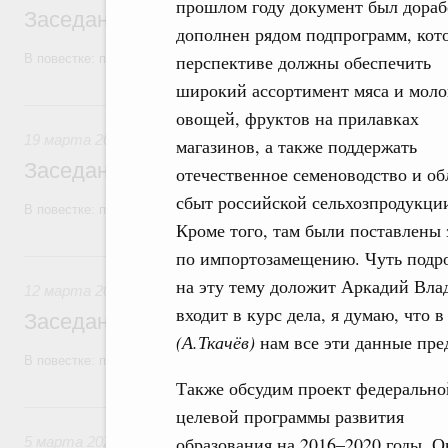
прошлом году документ был дораб
Заседание Правительства (2026 год, №1
дополнен рядом подпрограмм, кот
перспективе должны обеспечить
В повестке: проекты федеральных законов, бюджетные ассигновани
широкий ассортимент мяса и моло
19 марта, четверг
овощей, фруктов на прилавках
19 марта 2026
магазинов, а также поддержать
Заседание Правительства (2026 год, №9)
отечественное семеноводство и об
сбыт российской сельхозпродукци
В повестке: проекты федеральных законов.
Кроме того, там были поставлены 
12 марта, четверг
по импортозамещению. Чуть подр
на эту тему доложит Аркадий Вла
12 марта 2026
входит в курс дела, я думаю, что
Заседание Правительства (2026 год, №8)
(А.Ткачёв)
нам все эти данные пре
В повестке: проекты федеральных законов, бюджетные ассигновани
Также обсудим проект федерально
5 марта, четверг
целевой программы развития
образования на 2016–2020 годы. О
5 марта 2026