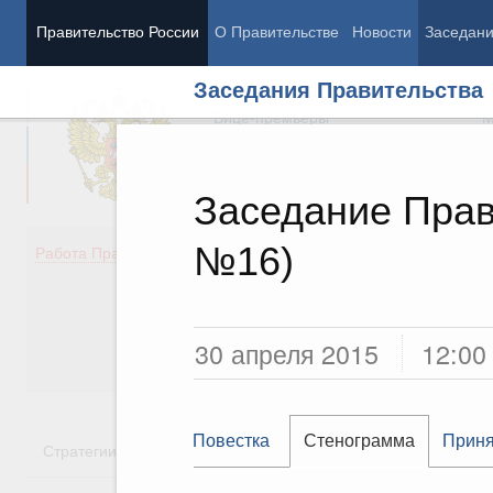
Правительство России
О Правительстве
Новости
Заседан
Заседания Правительства
Председатель Правительства
М
Вице-премьеры
М
Заседание Прав
№16)
Демография
Занято
Работа Правительства
Здоровье
Технол
Образование
Эконом
Культура
Финан
Общество
Социал
30 апреля 2015
12:00
Государство
Повестка
Стенограмма
Приня
Стратегии
Государственные программы
Национальн