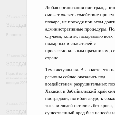
Любая организация или граждани
25 июня, четверг
сможет оказать содействие при т
25 июня 2026
пожара, не проходя при этом долг
Заседание Правительства (2026 год, №2
административные процедуры. По
В повестке: проекты федеральных законов, бюджетные ассигновани
случаем, кстати, поздравляю всех
пожарных и спасателей с
11 июня, четверг
профессиональным праздником, сег
11 июня 2026
стране.
Заседание Правительства (2026 год, №2
Тема актуальная. Вы знаете, что 
Первый вопрос повестки – об итогах прохождения предприятиями ЖК
регионы сейчас оказались под
осенне-зимнего периода 2025–2026 годов и задачах по подготовке к
воздействием разрушительных по
периода 2026–2027 годов.
Хакасия и Забайкальский край си
3 июня, среда
пострадали, погибли люди, к сожа
3 июня 2026
тысячи людей остались без крова,
Заседание Правительства (2026 год, №1
существенный вред был нанесён и