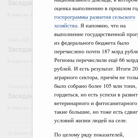
Заседание Правительства (2026 год, №1
оценка выполнению в прошлом го
В повестке: проекты федеральных законов, бюджетные ассигновани
госпрограммы развития сельского
хозяйства
. Я напомню, что на
6 мая, среда
выполнение государственной про
6 мая 2026
из федерального бюджета было
Заседание Правительства (2026 год, №1
перечислено почти 187 млрд рубле
Регионы перечислили ещё 66 млрд
В повестке: проекты федеральных законов, бюджетные ассигновани
рублей. И есть результат. Итоги 2
29 апреля, среда
аграрного сектора, причём не толь
было собрано более 105 млн тонн,
29 апреля 2026
гордиться, но есть успехи в разви
Заседание Правительства (2026 год, №1
ветеринарного и фитосанитарного 
В повестке: проекты федеральных законов.
такие большие, но тоже есть сдви
условий жизни людей на селе.
21 апреля, вторник
21 апреля 2026
По целому ряду показателей,