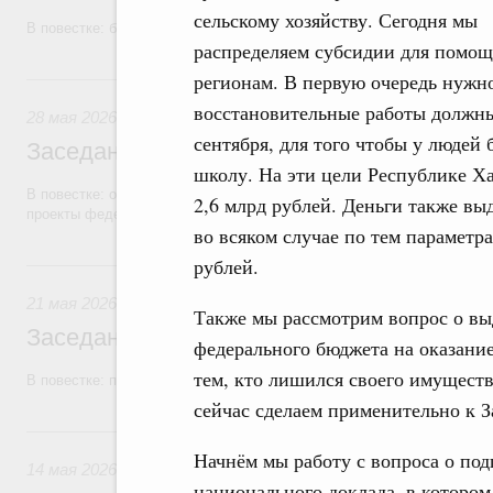
сельскому хозяйству. Сегодня мы
В повестке: бюджетные ассигнования.
распределяем субсидии для помощ
28 мая, четверг
регионам. В первую очередь нужн
восстановительные работы должны
28 мая 2026
сентября, для того чтобы у людей 
Заседание Правительства (2026 год, №1
школу. На эти цели Республике Х
В повестке: об исполнении бюджетов государственных внебюджетны
2,6 млрд рублей. Деньги также вы
проекты федеральных законов.
во всяком случае по тем параметр
рублей.
21 мая, четверг
21 мая 2026
Также мы рассмотрим вопрос о вы
Заседание Правительства (2026 год, №1
федерального бюджета на оказани
тем, кто лишился своего имуществ
В повестке: проекты федеральных законов.
сейчас сделаем применительно к З
14 мая, четверг
Начнём мы работу с вопроса о под
14 мая 2026
национального доклада, в котором