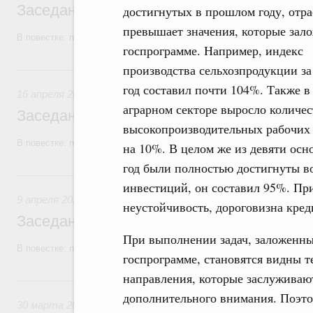
Заседание Правительства (2026 год, №1
достигнутых в прошлом году, отра
превышает значения, которые зал
В повестке: проекты федеральных законов.
госпрограмме. Например, индекс
производства сельхозпродукции за
16 апреля, четверг
год составил почти 104%. Также в
16 апреля 2026
аграрном секторе выросло количес
Заседание Правительства (2026 год, №1
высокопроизводительных рабочих
В повестке: проекты федеральных законов.
на 10%. В целом же из девяти ос
год были полностью достигнуты в
9 апреля, четверг
инвестиций, он составил 95%. Пр
9 апреля 2026
неустойчивость, дороговизна кред
Заседание Правительства (2026 год, №11
При выполнении задач, заложенны
В повестке: проекты федеральных законов.
госпрограмме, становятся видны т
направления, которые заслуживаю
30 марта, понедельник
дополнительного внимания. Поэто
30 марта 2026