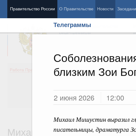
Правительство России
О Правительстве
Новости
Заседан
Телеграммы
Председатель Правительства
М
Вице-премьеры
М
Соболезнования
близким Зои Бо
Демография
Занято
Работа Правительства
Здоровье
Технол
Образование
Эконом
Культура
Финан
Общество
Социал
2 июня 2026
12:00
Государство
Михаил Мишустин выразил глу
Михаил Владимирович
писательницы, драматурга Зо