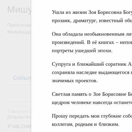
Мишустин
Ушла из жизни Зоя Борисовна Богу
прозаик, драматург, известный об
Председатель Правительства Российской
Федерации
Она обладала необыкновенным ли
произведений. В её книгах – неп
портреты ушедшей эпохи.
Супруга и ближайший соратник Ан
сохраняла наследие выдающегося п
События
Поездки
Интервью
Теле
значимых проектов.
Светлая память о Зое Борисовне Б
5 августа, среда
щедром человеке навсегда останет
5 августа 2026
,
Социальные инновации. Некоммерческие ор
Прошу передать мои глубокие собо
Добровольчество и волонтёрство. Благотворительност
коллегам, родным и близким.
Участникам и гостям Всероссийского фо