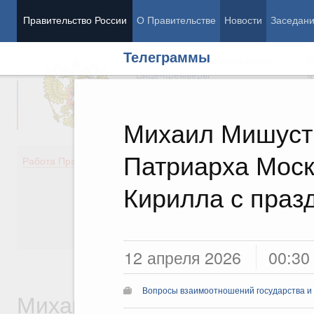
Правительство России
О Правительстве
Новости
Заседан
Телеграммы
Председатель Правительства
М
Вице-премьеры
М
Михаил Мишуст
Патриарха Моск
Демография
Занято
Работа Правительства
Здоровье
Технол
Образование
Эконом
Кирилла с праз
Культура
Финан
Общество
Социал
Государство
12 апреля 2026
00:30
Вопросы взаимоотношений государства и
Михаил Владимирович