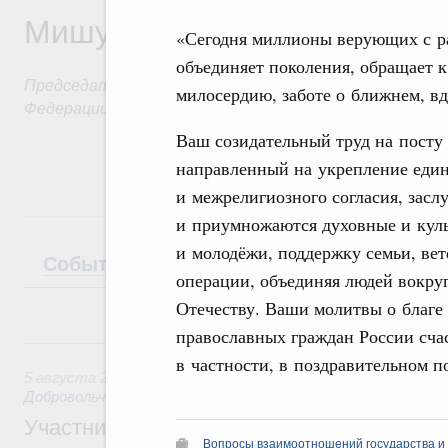
Мишустин
«Сегодня миллионы верующих с ра
объединяет поколения, обращает 
Председатель Правительства Российской
милосердию, заботе о ближнем, вд
Федерации
Ваш созидательный труд на посту
направленный на укрепление един
и межрелигиозного согласия, засл
и приумножаются духовные и куль
и молодёжи, поддержку семьи, ве
События
Поездки
Интервью
Теле
операции, объединяя людей вокруг
Отечеству. Ваши молитвы о благе
православных граждан России счас
5 августа, среда
в частности, в поздравительном 
5 августа 2026
,
Социальные инновации. Некоммерческие ор
Добровольчество и волонтёрство. Благотворительност
Участникам и гостям Всероссийского фо
Вопросы взаимоотношений государства и