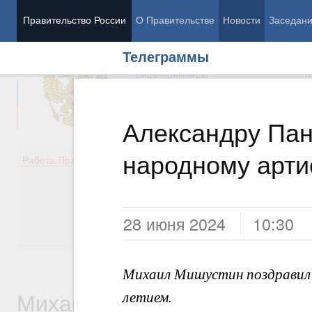
Правительство России
О Правительстве
Новости
Заседан
Телеграммы
Председатель Правительства
М
Вице-премьеры
М
Александру Пан
народному арти
Демография
Занято
Работа Правительства
Здоровье
Технол
Образование
Эконом
Культура
Финан
Общество
Социал
28 июня 2024
10:30
Государство
Михаил Мишустин поздравил 
Михаил Владимирович
летием.