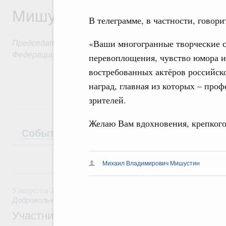
Мишустин
В телеграмме, в частности, говори
Председатель Правительства Российской
«Ваши многогранные творческие с
Федерации
перевоплощения, чувство юмора и
востребованных актёров российск
наград, главная из которых – про
зрителей.
Желаю Вам вдохновения, крепкого 
События
Поездки
Интервью
Теле
Михаил Владимирович Мишустин
5 августа, среда
5 августа 2026
,
Социальные инновации. Некоммерческие ор
Добровольчество и волонтёрство. Благотворительност
Участникам и гостям Всероссийского фо