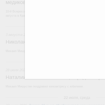
медиков и медицинской молодёжи
10-й Всероссийский форум волонтёров-медиков и медицинской моло
августа в Красноярском крае.
3 августа, понедельник
3 августа 2026
Николаю Бурляеву, народному артисту Р
Михаил Мишустин поздравил актёра театра и кино, режиссёра с 80-
28 июля, вторник
28 июля 2026
,
Кинематография, кинопроизводство, кинопр
Наталии Белохвостиковой, народной арт
Михаил Мишустин поздравил киноактрису с юбилеем.
22 июля, среда