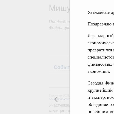
Мишустин
Уважаемые д
Председатель Правительства Р
Поздравляю в
Федерации
Легендарный
экономическо
превратился
специалистов
финансовых 
События
Поездки
экономики.
Сегодня Фин
5
крупнейший н
5 августа 2026
,
Социальные инновации. Некомм
и экспертно-
Благотворительность
объединяет с
Участникам и гостям Всероссийс
новейшим ме
медицинской молодёжи