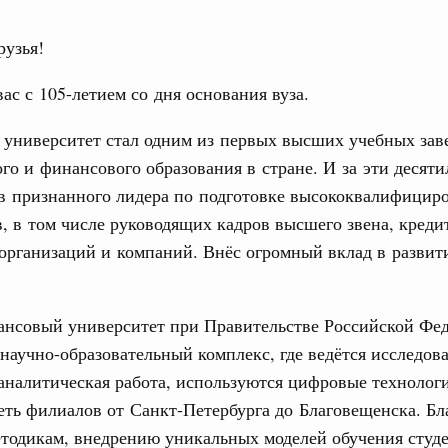
Биогра
рузья!
оссийской
ас с 105-летием со дня основания вуза.
 университет стал одним из первых высших учебных зав
го и финансового образования в стране. И за эти десяти
 в признанного лидера по подготовке высококвалифицир
, в том числе руководящих кадров высшего звена, креди
организаций и компаний. Внёс огромный вклад в развит
Интервью
Телеграммы
Фотографии
Ви
ансовый университет при Правительстве Российской Фе
Кален
 августа, среда
аучно-образовательный комплекс, где ведётся исследова
ерческие организации. Добровольчество и волонтёрство.
аналитическая работа, используются цифровые технолог
еть филиалов от Санкт-Петербурга до Благовещенска. Бл
ПН
кого форума волонтёров-медиков и
тодикам, внедрению уникальных моделей обучения студе