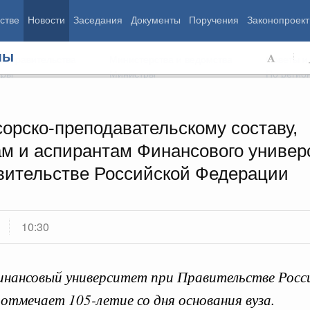
стве
Новости
Заседания
Документы
Поручения
Законопроект
мы
ь Правительства
Министерства и ведомства
Советы и
еры
Министры
По регио
орско-преподавательскому составу,
ам и аспирантам Финансового универ
мография
Занятость и труд
Экология
вительстве Российской Федерации
ровье
Технологическое развитие
Жильё и горо
азование
Экономика. Регулирование
Транспорт и с
ьтура
Финансы
Энергетика
щество
Социальные услуги
Промышленно
10:30
ударство
Сельское хоз
нансовый университет при Правительстве Росс
ирович
отмечает 105-летие со дня основания вуза.
Дата вс