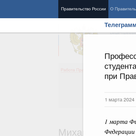
Правительство России
О Правитель
Телеграм
Председател
Вице-премь
Професс
студент
Де
Работа Правительства
при Пра
Здо
Обр
Кул
Об
1 марта 2024
Гос
1 марта Фи
Михаил Владим
Федерации 