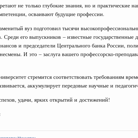
ретают не только глубокие знания, но и практические н
едиков и медицинской молодёжи пройдёт с 5 по 10
мпетенции, осваивают будущие профессии.
3
густа, понедельник
наменитый вуз подготовил тысячи высокопрофессиональ
10
. Среди его выпускников – известные государственные д
17
тисту России
ансов и председатели Центрального банка России, пол
несмены. И это – заслуга вашего профессорско-преподав
а и кино, режиссёра с 80-летием.
24
 июля, вторник
31
ниверситет стремится соответствовать требованиям врем
во, кинопрокат
звивается, аккумулирует передовые научные и педагогич
ой артистке России
С помощь
осуществ
у с юбилеем.
пехов, удачи, ярких открытий и достижений!
Для поиск
сервисо
2 июля, среда
н
 искусство
Выбра
пери
сту Российской Федерации