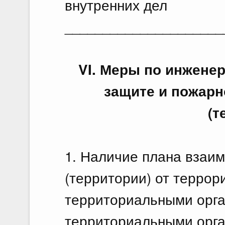
внутренних дел
Документы
_____________________
Избранные документы со спр
VI. Меры по инжене
защите и пожарн
Вид документа
(т
Заголовок или текст документа
1. Наличие плана взаи
(территории) от террори
территориальными орга
14 июля
территориальными орг