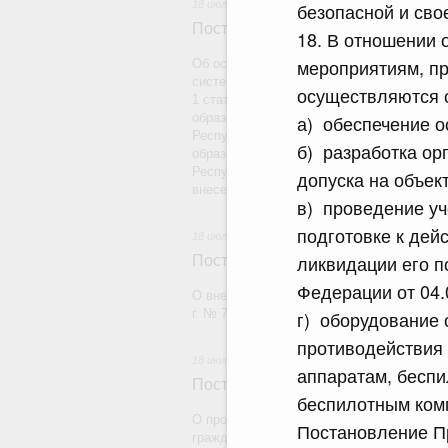
18 июля 2026
безопасной и сво
Постановление Правительства Рос
18. В отношении 
мероприятиям, пр
Об особенностях присуждения ученых ст
системой государственной научной аттес
осуществляются 
1 статьи 6 Федерального закона "Об осо
образования и науки в связи с приняти
а) обеспечение о
Республики, Луганской Народной Республ
б) разработка ор
образованием в составе Российской Феде
Республики, Луганской Народной Республ
допуска на объект
внесении изменений в отдельные законо
в) проведение уч
подготовке к дей
18 июля 2026
ликвидации его п
Постановление Правительства Рос
Федерации от 04.
О внесении изменения в постановление П
г. № 738
г) оборудование 
противодействия
18 июля 2026
аппаратам, бесп
Постановление Правительства Рос
беспилотным комп
О проведении эксперимента по использо
Постановление Пр
гражданам отдельных мер социальной за