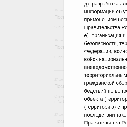
д) разработка ал
информации об уг
18 июля 2026
Постановление Правительства Рос
применением бес
Правительства Ро
О внесении изменений в некоторые акты
е) организация 
18 июля 2026
безопасности, те
Постановление Правительства Рос
Федерации, воин
О признании утратившими силу некоторы
войск националь
вневедомственно
17
территориальным
17 июля 2026
гражданской обо
Постановление Правительства Рос
бедствий по воп
О внесении изменений в постановление П
объекта (террито
г. № 1380
(территорию) с 
последствий тако
17 июля 2026
Правительства Ро
Постановление Правительства Рос