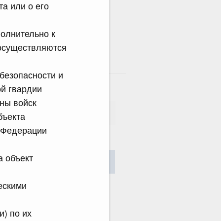
а или о его
полнительно к
 осуществляются
там
безопасности и
й гвардии
ны войск
бъекта
й Федерации
сания
а объект
Найти
ескими
и) по их