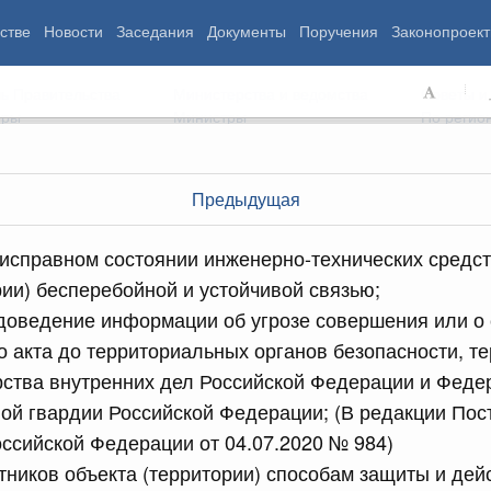
стве
Новости
Заседания
Документы
Поручения
Законопроект
ь Правительства
Министерства и ведомства
Советы и
еры
Министры
По регио
Предыдущая
мография
Занятость и труд
Экология
исправном состоянии инженерно-технических средст
ровье
Технологическое развитие
Жильё и горо
рии) бесперебойной и устойчивой связью;
азование
Экономика. Регулирование
Транспорт и с
доведение информации об угрозе совершения или о
ьтура
Финансы
Энергетика
щество
Социальные услуги
Промышленно
о акта до территориальных органов безопасности, т
ударство
Сельское хоз
рства внутренних дел Российской Федерации и Фед
ой гвардии Российской Федерации; (В редакции По
ссийской Федерации от 04.07.2020 № 984)
ограммы
Национальные проекты
тников объекта (территории) способам защиты и дей