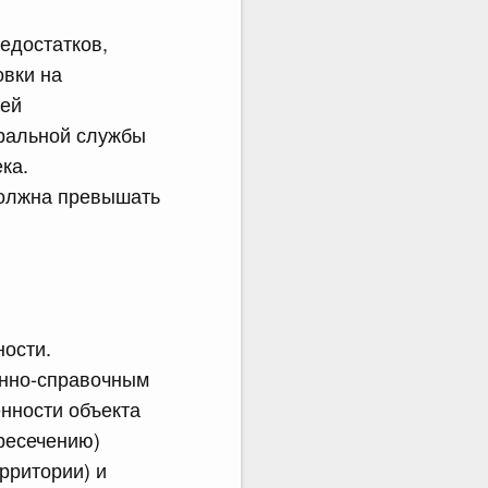
едостатков,
овки на
ней
еральной службы
ка.
должна превышать
ности.
онно-справочным
нности объекта
ресечению)
рритории) и