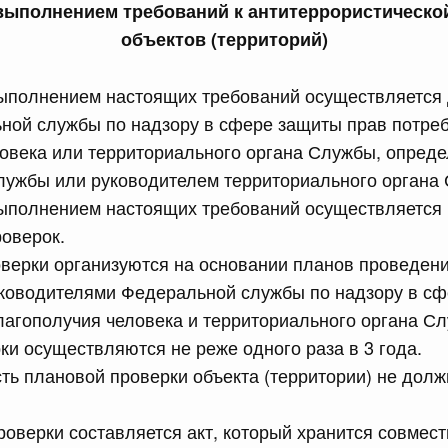
 выполнением требований к антитеррористическ
лушеного риса (риса-сырца) за пределы территории
объектов (территорий)
е являющиеся членами Евразийского экономического
 выполнением настоящих требований осуществляетс
ной службы по надзору в сфере защиты прав потреб
сийской Федерации от 15.07.2026 г. № 894
ловека или территориального органа Службы, опред
лужбы или руководителем территориального органа
 Правительства Российской Федерации
выполнением настоящих требований осуществляется
оверок.
сийской Федерации от 15.07.2026 г. № 895
верки организуются на основании планов проведени
равительства Российской Федерации от 22 сентября
ководителями Федеральной службы по надзору в сф
лагополучия человека и территориального органа С
и осуществляются не реже одного раза в 3 года.
сийской Федерации от 15.07.2026 г. № 889
ь плановой проверки объекта (территории) не дол
 иных межбюджетных трансфертов, источником
тся бюджетные ассигнования резервного фонда
роверки составляется акт, который хранится совмест
з федерального бюджета бюджетам Республики Дагестан