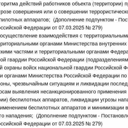
горитма действий работников объекта (территории) 
розе совершения или о совершении террористическо
сийской Федерации от 18.07.2026 г. № 913
пилотных аппаратов; (Дополнение подпунктом - По
ссийской Федерации от 07.03.2025 № 279)
 Правительства Российской Федерации
и осуществление взаимодействия с территориальным
рриториальными органами Министерства внутренних
сийской Федерации от 18.07.2026 г. № 912
скими частями и территориальными органами Федер
х актов Правительства Российской Федерации
ной гвардии Российской Федерации (подразделения
й охраны войск национальной гвардии Российской Ф
 июля, пятница
и органами Министерства Российской Федерации по
роны, чрезвычайным ситуациям и ликвидации послед
сийской Федерации от 17.07.2026 г. № 903
росам выявления несанкционированного применения
равительства Российской Федерации от 5 сентября 2025
рии) беспилотных аппаратов, ликвидации угрозы нап
применением беспилотных аппаратов и минимизации 
го нападения; (Дополнение подпунктом - Постановл
ссийской Федерации от 07.03.2025 № 279)
сийской Федерации от 17.07.2026 г. № 902