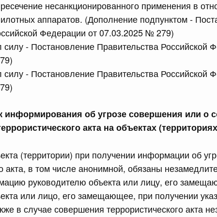
пресечение несанкционированного применения в отн
равительства Российской Федерации от 26 июня 2015 г.
пилотных аппаратов. (Дополнение подпунктом - Пос
ссийской Федерации от 07.03.2025 № 279)
ил силу - Постановление Правительства Российской 
сийской Федерации от 17.07.2026 г. № 901
79)
ракта
ил силу - Постановление Правительства Российской 
79)
6 июля, четверг
ок информирования об угрозе совершения или о 
сийской Федерации от 16.07.2026 г. № 898
террористического акта на объектах (территориях
равительства Российской Федерации от 30 июня 2021 г.
ъекта (территории) при получении информации об уг
о акта, в том числе анонимной, обязаны незамедлит
сийской Федерации от 16.07.2026 г. № 899
мацию руководителю объекта или лицу, его замеща
екта или лицо, его замещающее, при получении ука
равительства Российской Федерации от 17 июля 2015 г.
кже в случае совершения террористического акта н