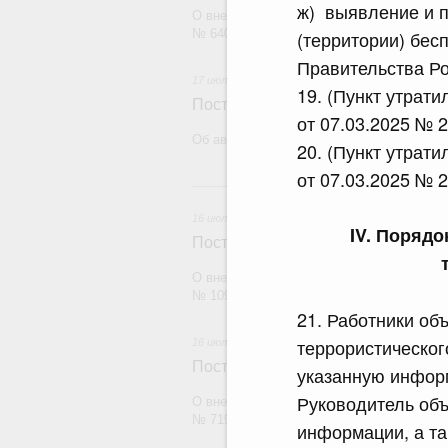
ж) выявление и 
О внесении изменений в постановление П
№ 640
(территории) бес
Правительства Ро
17 июля 2026
19. (Пункт утрат
Постановление Правительства Рос
от 07.03.2025 № 2
Об авансировании государственного конт
20. (Пункт утрат
от 07.03.2025 № 2
1
16 июля 2026
IV. Поряд
Постановление Правительства Рос
О внесении изменений в постановление П
№ 1098
21. Работники об
террористическог
16 июля 2026
Постановление Правительства Рос
указанную инфор
Руководитель объ
О внесении изменений в постановление П
№ 719
информации, а та