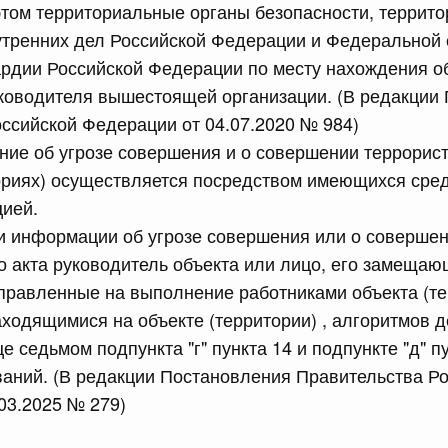
том территориальные органы безопасности, террит
утренних дел Российской Федерации и Федеральной 
сийской Федерации от 16.07.2026 г. № 896
рдии Российской Федерации по месту нахождения о
равительства Российской Федерации от 30 сентября
уководителя вышестоящей организации. (В редакции
ссийской Федерации от 04.07.2020 № 984)
ие об угрозе совершения и о совершении террорист
сийской Федерации от 16.07.2026 г. № 900
ориях) осуществляется посредством имеющихся сред
равительства Российской Федерации от 7 сентября 2018
ией.
и информации об угрозе совершения или о соверше
о акта руководитель объекта или лицо, его замещаю
5 июля, среда
правленные на выполнение работниками объекта (те
ходящимися на объекте (территории) , алгоритмов д
сийской Федерации от 15.07.2026 г. № 893
е седьмом подпункта "г" пункта 14 и подпункте "д" п
равительства Российской Федерации от 11 ноября 2023 г.
аний. (В редакции Постановления Правительства Р
03.2025 № 279)
сийской Федерации от 15.07.2026 г. № 892