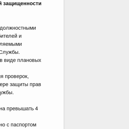
ой защищенности
я должностными
ителей и
еляемыми
 Службы.
 в виде плановых
я проверок,
ере защиты прав
лужбы.
жна превышать 4
но с паспортом