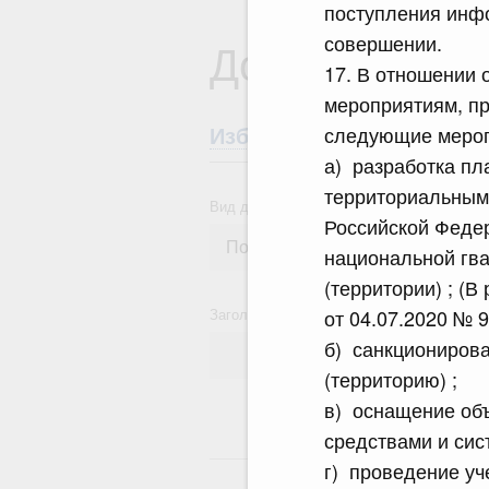
поступления инфо
совершении.
Документы
17. В отношении 
мероприятиям, п
следующие мероп
Избранные документы со
а) разработка пл
территориальным
Вид документа
Российской Феде
национальной гва
(территории) ; (
Заголовок или текст документа
от 04.07.2020 № 9
б) санкционирова
(территорию) ;
в) оснащение об
средствами и сис
18
г) проведение уч