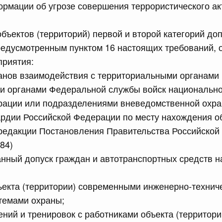
рмации об угрозе совершения террористического акт
объектов (территорий) первой и второй категорий до
редусмотренным пунктом 16 настоящих требований,
риятия:
 справками к ним
Поиск по всем докумен
анов взаимодействия с территориальными органами 
и органами Федеральной службы войск национально
Номер
рации или подразделениями вневедомственной охра
рдии Российской Федерации по месту нахождения о
В редакции Постановления Правительства Российско
84)
Дата подпи
нный допуск граждан и автотранспортных средств н
ъекта (территории) современными инженерно-технич
темами охраны;
 июля, суббота
ений и тренировок с работниками объекта (территори