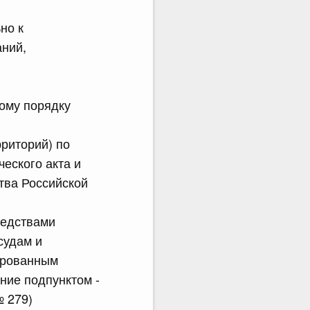
но к
аний,
ому порядку
рриторий) по
ческого акта и
тва Российской
редствами
судам и
ированным
ние подпунктом -
№ 279)