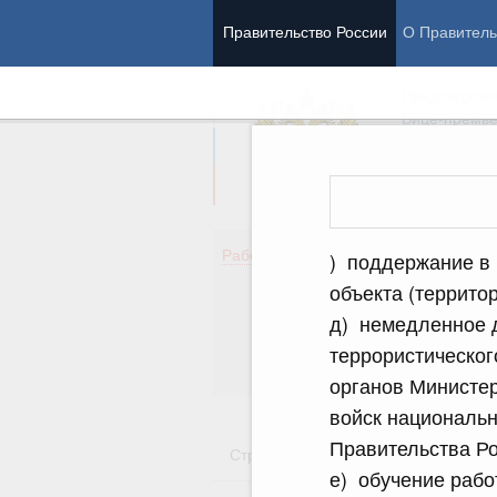
Правительство России
О Правитель
Председател
Вице-премь
Де
Работа Правительства
) поддержание в 
Здо
объекта (террито
Обр
д) немедленное 
Кул
Об
террористическог
Гос
органов Министе
войск национальн
Правительства Ро
Стратегии
Государственные пр
е) обучение рабо