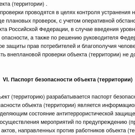
кта (территории) .
обеспечение проведения аварийно-восстановительных
 связанных с ликвидацией последствий чрезвычайной
проверки проводятся в целях контроля устранения н
риториях Республики Дагестан и Чеченской Республики
е плановых проверок, с учетом оперативной обстан
кта Российской Федерации, в случае введения уров
сийской Федерации от 15.07.2026 г. № 888
 опасности, а также по решению руководителя Фед
ре защиты прав потребителей и благополучия челове
ий Президента Российской Федерации
ть внеплановой проверки объекта (территории) не 
сийской Федерации от 15.07.2026 г. № 890
VI. Паспорт безопасности объекта (территории)
но-производственного типа, созданной на территории
лики Татарстан
ъект (территорию) разрабатывается паспорт безопас
пасности объекта (территории) является информаци
сийской Федерации от 15.07.2026 г. № 891
еделяющим состояние антитеррористической защище
х образований городской округ город Саяногорск
я осуществления мероприятий по предупреждению (п
льный район Республики Хакасия особой экономической
па
 актов, направленных против работников объекта (те
2