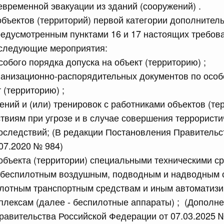
евременной эвакуации из зданий (сооружений) .
сийской Федерации от 18.07.2026 г. № 905
объектов (территорий) первой категории дополнитель
едусмотренным пунктами 16 и 17 настоящих требов
епеней и присвоения ученых званий, предусмотренных
тации Российской Федерации, лицам, указанным в части
следующие мероприятия:
бенностях правового регулирования отношений в сферах
ем в Российскую Федерацию Донецкой Народной
собого порядка допуска на объект (территорию) ;
ики, Запорожской области, Херсонской области и
ганизационно-распорядительных документов по особ
рации новых субъектов - Донецкой Народной
ики, Запорожской области, Херсонской области и о
 (территорию) ;
дательные акты Российской Федерации"
ений и (или) тренировок с работниками объектов (те
ствиям при угрозе и в случае совершения террористи
оследствий; (В редакции Постановления Правительс
сийской Федерации от 18.07.2026 г. № 907
07.2020 № 984)
равительства Российской Федерации от 3 декабря 2004
объекта (территории) специальными техническими с
 беспилотным воздушным, подводным и надводным 
илотным транспортным средствам и иным автоматиз
сийской Федерации от 18.07.2026 г. № 914
лексам (далее - беспилотные аппараты) ; (Дополне
ванию платежных карт "Мир" при предоставлении
авительства Российской Федерации от 07.03.2025 
щиты (поддержки) и иных льгот