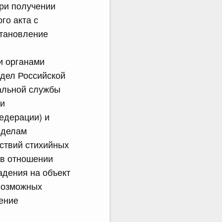
при получении
го акта с
становление
и органами
 дел Российской
альной службы
ми
едерации) и
 делам
ствий стихийных
 в отношении
адения на объект
возможных
ение