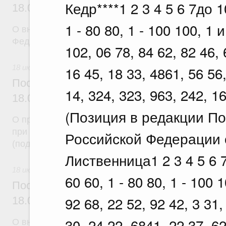
Кедр****1 2 3 4 5 6 7до 10
18.07.2026 г. № 907
1 - 80 80, 1 - 100 100, 1
О внесении изменения в постановление Правител
Федерации от 3 декабря 2004 г. № 738
102, 06 78, 84 62, 82 46, 
18 июля 2026
16 45, 18 33, 4861, 56 56,
Постановление Правительства Российск
14, 324, 323, 963, 242, 1
18.07.2026 г. № 914
(Позиция в редакции П
О проведении эксперимента по использованию пл
при предоставлении гражданам отдельных мер с
Российской Федерации о
(поддержки) и иных льгот
Лиственница1 2 3 4 5 6 7д
18 июля 2026
60 60, 1 - 80 80, 1 - 100
Постановление Правительства Российск
92 68, 22 52, 92 42, 3 31,
18.07.2026 г. № 913
30, 24 22, 6841, 22 37, 62
О внесении изменений в некоторые акты Правите