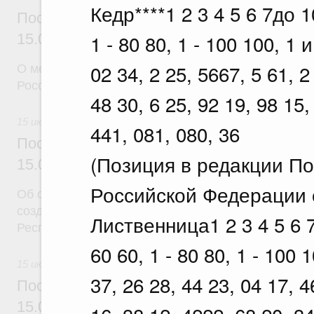
Кедр****1 2 3 4 5 6 7до 10
Постановление Правительства Российск
1 - 80 80, 1 - 100 100, 1 
15.07.2026 г. № 888
02 34, 2 25, 5667, 5 61, 2
О мерах по реализации некоторых решений През
Российской Федерации
48 30, 6 25, 92 19, 98 15,
15 июля 2026
441, 081, 080, 36
Постановление Правительства Российск
(Позиция в редакции П
15.07.2026 г. № 890
Российской Федерации о
Об особой экономической зоне промышленно-прои
созданной на территории Заинского муниципальн
Лиственница1 2 3 4 5 6 7д
Республики Татарстан
60 60, 1 - 80 80, 1 - 100 
15 июля 2026
37, 26 28, 44 23, 04 17, 4
Постановление Правительства Российск
15.07.2026 г. № 891