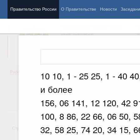
Правительство России
О Правительстве
Новости
Заседан
Председатель Правительства
М
Вице-премьеры
М
Демография
Занято
Работа Правительства
10 10, 1 - 25 25, 1 - 40 40
Здоровье
Технол
Образование
Эконом
и более
Культура
Финан
Общество
Социал
156, 06 141, 12 120, 42 9
Государство
100, 8 86, 22 66, 06 50, 5
32, 58 25, 74 20, 34 15, 6
Стратегии
Государственные программы
Национальн