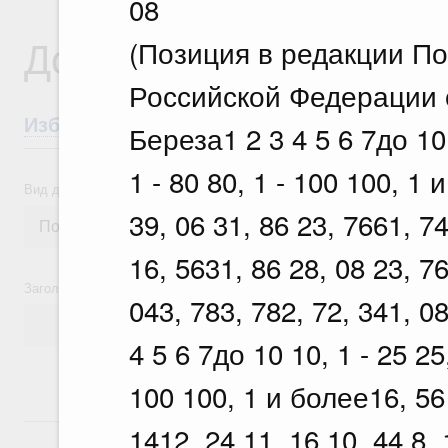
08
Документы
(Позиция в редакции П
Российской Федерации о
Избранные документы со справками к ни
Береза1 2 3 4 5 6 7до 10 1
1 - 80 80, 1 - 100 100, 1 
Вид документа
39, 06 31, 86 23, 7661, 74
16, 5631, 86 28, 08 23, 76
Заголовок или текст документа
043, 783, 782, 72, 341, 
4 5 6 7до 10 10, 1 - 25 25,
100 100, 1 и более16, 56 1
18 июля, суббота
1412, 24 11, 16 10, 44 8, 1