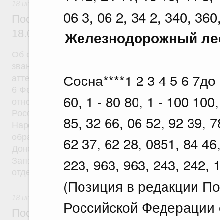
18 июля 2026
06 3, 06 2, 34 2, 340, 360
Постановление Правительства Российск
18.07.2026 г. № 905
Железнодорожный лес
Об особенностях присуждения ученых степеней и
званий, предусмотренных системой государствен
Сосна****1 2 3 4 5 6 7до 1
аттестации Российской Федерации, лицам, указан
6 Федерального закона "Об особенностях правов
60, 1 - 80 80, 1 - 100 10
отношений в сферах образования и науки в связи
Российскую Федерацию Донецкой Народной Респу
85, 32 66, 06 52, 92 39, 7
Народной Республики, Запорожской области, Хер
образованием в составе Российской Федерации н
62 37, 62 28, 0851, 84 46,
Донецкой Народной Республики, Луганской Народ
223, 963, 963, 243, 242, 
Запорожской области, Херсонской области и о вн
отдельные законодательные акты Российской Фе
(Позиция в редакции П
18 июля 2026
Российской Федерации о
Постановление Правительства Российск