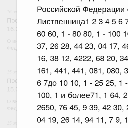
Российской Федерации о
16 июля 2026
Лиственница1 2 3 4 5 6 7д
Постановление Правительства Российск
16.07.2026 г. № 900
60 60, 1 - 80 80, 1 - 100 
О внесении изменений в постановление Правител
37, 26 28, 44 23, 04 17, 4
Федерации от 7 сентября 2018 г. № 1065
16, 38 12, 4222, 68 20, 34
15 июля, среда
161, 441, 441, 081, 080, 
15 июля 2026
6 7до 10 10, 1 - 25 25, 1 -
Постановление Правительства Российск
15.07.2026 г. № 893
100, 1 и более71, 1 64, 2
О внесении изменений в постановление Правител
2650, 76 45, 9 39, 42 30, 
Федерации от 11 ноября 2023 г. № 1896
04 19, 26 14, 94 11, 7 9, 
15 июля 2026