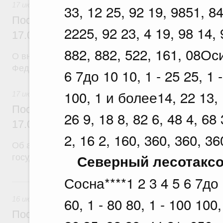
17 июля 2026
33, 12 25, 92 19, 9851, 84
Постановление Правительства Российск
2225, 92 23, 4 19, 98 14, 
17.07.2026 г. № 902
882, 882, 522, 161, 08Ос
О внесении изменений в постановление Правител
Федерации от 26 июня 2015 г. № 640
6 7до 10 10, 1 - 25 25, 1 -
100, 1 и более14, 22 13, 1
17 июля 2026
Постановление Правительства Российск
26 9, 18 8, 82 6, 48 4, 68 
17.07.2026 г. № 901
2, 16 2, 160, 360, 360, 36
Об авансировании
Северный лесотаксо
государственного контракта
Сосна****1 2 3 4 5 6 7до 1
16 июля, четверг
60, 1 - 80 80, 1 - 100 100
16 июля 2026
Постановление Правительства Российск