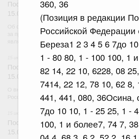
360, 36
Постановление Правительства Российск
15.07.2026 г. № 892
(Позиция в редакции П
Об отмене тарифной квоты на вывоз нешелушеног
Российской Федерации о
за пределы территории Российской Федерации в г
Береза1 2 3 4 5 6 7до 10 1
являющиеся членами Евразийского экономическо
1 - 80 80, 1 - 100 100, 1 
15 июля 2026
Постановление Правительства Российск
82 14, 22 10, 6228, 08 25,
15.07.2026 г. № 894
7414, 22 12, 78 10, 62 8, 
О внесении изменений в некоторые акты Правите
441, 441, 080, 36Осина, 
Российской Федерации
7до 10 10, 1 - 25 25, 1 - 4
15 июля 2026
100, 1 и более7, 74 7, 38 
Постановление Правительства Российск
15.07.2026 г. № 895
04 4, 68 3, 6 2, 52 2, 16 1