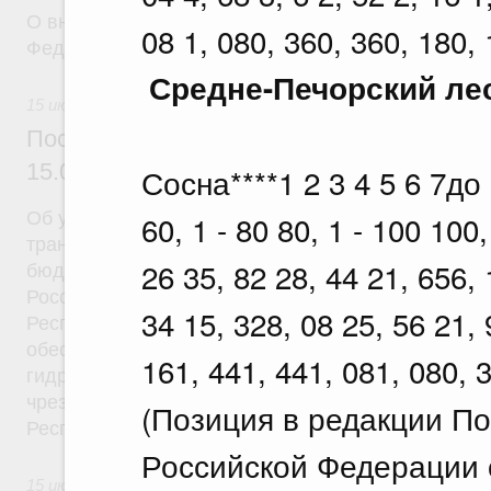
О внесении изменений в постановление Правител
08 1, 080, 360, 360, 180, 
Федерации от 22 сентября 2021 г. № 1590
Средне-Печорский ле
15 июля 2026
Постановление Правительства Российск
15.07.2026 г. № 889
Сосна****1 2 3 4 5 6 7до 1
Об утверждении Правил предоставления иных 
60, 1 - 80 80, 1 - 100 100
трансфертов, источником финансового обеспече
26 35, 82 28, 44 21, 656, 
бюджетные ассигнования резервного фонда Прав
Российской Федерации, из федерального бюдже
34 15, 328, 08 25, 56 21, 
Республики Дагестан и Чеченской Республики на
обеспечение проведения аварийно-восстановите
161, 441, 441, 081, 080, 
гидротехнических сооружениях, связанных с лик
чрезвычайной ситуации федерального характера 
(Позиция в редакции П
Республики Дагестан и Чеченской Республики
Российской Федерации о
15 июля 2026