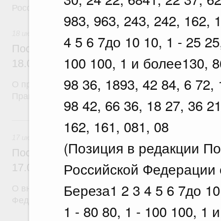
Российской Федерации
983, 963, 243, 242, 162, 
18 июля 2026
4 5 6 7до 10 10, 1 - 25 25,
Постановление Правительства Российск
100 100, 1 и более130, 86
18.07.2026 г. № 912
98 36, 1893, 42 84, 6 72, 
О признании утратившими силу некоторых актов
Правительства Российской Федерации
98 42, 66 36, 18 27, 36 21
17 июля, пятница
162, 161, 081, 08
17 июля 2026
(Позиция в редакции П
Постановление Правительства Российск
Российской Федерации о
17.07.2026 г. № 903
Береза1 2 3 4 5 6 7до 10 1
О внесении изменений в постановление Правител
Федерации от 5 сентября 2025 г. № 1380
1 - 80 80, 1 - 100 100, 1 