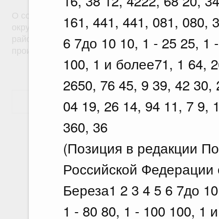
16, 38 12, 4222, 68 20, 34
О создании на территориях муниципальных образ
161, 441, 441, 081, 080, 
округ город Саяногорск Республики Хакасия и Б
6 7до 10 10, 1 - 25 25, 1 -
район Республики Хакасия особой экономическо
производственного типа
100, 1 и более71, 1 64, 2
2650, 76 45, 9 39, 42 30, 
04 19, 26 14, 94 11, 7 9, 
Показать еще
360, 36
(Позиция в редакции П
Российской Федерации о
Береза1 2 3 4 5 6 7до 10 1
1 - 80 80, 1 - 100 100, 1 