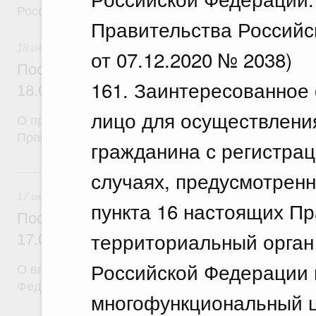
Российской Федерации
Правительства Российс
18 июля 2026
от 07.12.2020 № 2038)
Постановление Правительства Российск
161. Заинтересованное
18.07.2026 г. № 912
лицо для осуществлени
О признании утратившими силу некоторых актов
Правительства Российской Федерации
гражданина с регистрац
17 июля, пятница
случаях, предусмотренны
17 июля 2026
пункта 16 настоящих Пр
Постановление Правительства Российск
территориальный орган
17.07.2026 г. № 903
Российской Федерации 
О внесении изменений в постановление Правител
Федерации от 5 сентября 2025 г. № 1380
многофункциональный ц