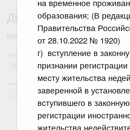
на временное проживан
Документы
образования; (В редак
Правительства Российс
Избранные документы со справками к ни
от 28.10.2022 № 1920)
г) вступление в законн
Вид документа
признании регистрации
месту жительства недей
Заголовок или текст документа
заверенной в установл
вступившего в законную
регистрации иностранно
18 июля, суббота
жительства недействит