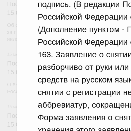
подпись. (В редакции 
Постановление Правительства Российск
15.07.2026 г. № 892
Российской Федерации о
Об отмене тарифной квоты на вывоз нешелушеног
(Дополнение пунктом -
за пределы территории Российской Федерации в г
Российской Федерации о
являющиеся членами Евразийского экономическо
163. Заявление о сняти
15 июля 2026
Постановление Правительства Российск
разборчиво от руки или
15.07.2026 г. № 894
средств на русском язы
О внесении изменений в некоторые акты Правите
снятии с регистрации н
Российской Федерации
аббревиатур, сокращен
15 июля 2026
Форма заявления о снят
Постановление Правительства Российск
15.07.2026 г. № 895
хранения этого заявлен