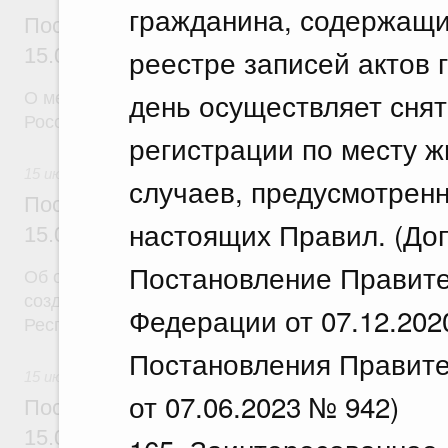
гражданина, содержащи
Постановление Правительства Российск
реестре записей актов 
15.07.2026 г. № 888
день осуществляет снят
О мерах по реализации некоторых решений През
Российской Федерации
регистрации по месту ж
15 июля 2026
случаев, предусмотрен
Постановление Правительства Российск
настоящих Правил. (До
15.07.2026 г. № 890
Постановление Правите
Об особой экономической зоне промышленно-прои
созданной на территории Заинского муниципальн
Федерации от 07.12.202
Республики Татарстан
Постановления Правите
15 июля 2026
от 07.06.2023 № 942)
Постановление Правительства Российск
15.07.2026 г. № 891