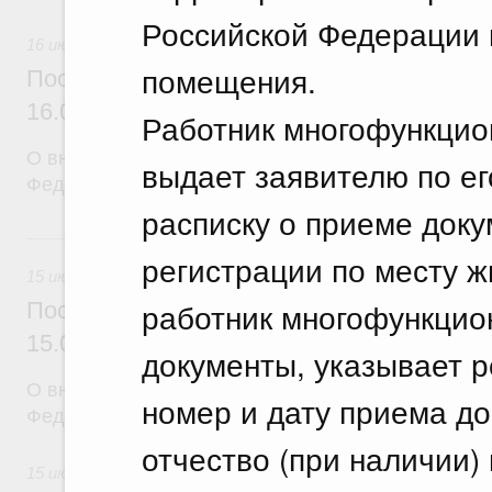
Российской Федерации 
16 июля 2026
помещения.
Постановление Правительства Российск
16.07.2026 г. № 900
Работник многофункцио
О внесении изменений в постановление Правител
выдает заявителю по е
Федерации от 7 сентября 2018 г. № 1065
расписку о приеме доку
15 июля, среда
регистрации по месту ж
15 июля 2026
работник многофункцио
Постановление Правительства Российск
15.07.2026 г. № 893
документы, указывает 
О внесении изменений в постановление Правител
номер и дату приема до
Федерации от 11 ноября 2023 г. № 1896
отчество (при наличии) 
15 июля 2026