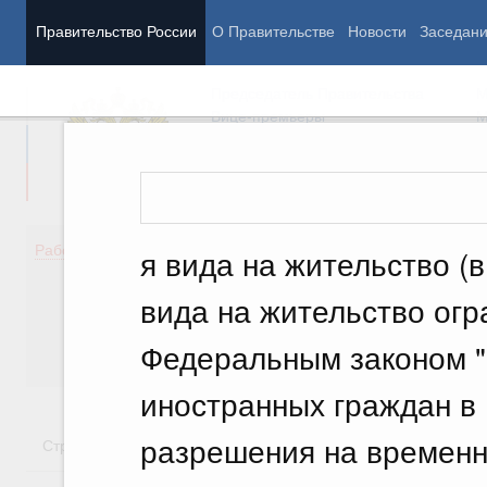
Правительство России
О Правительстве
Новости
Заседан
Председатель Правительства
М
Вице-премьеры
М
Демография
Занято
Работа Правительства
я вида на жительство (в
Здоровье
Технол
Образование
Эконом
вида на жительство огр
Культура
Финан
Общество
Социал
Федеральным законом 
Государство
иностранных граждан в 
разрешения на времен
Стратегии
Государственные программы
Национальн