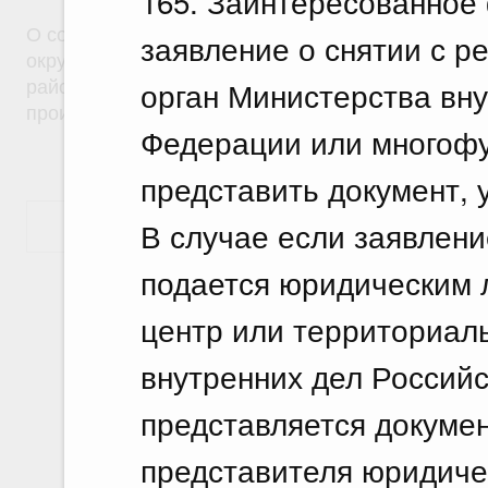
165. Заинтересованное
О создании на территориях муниципальных образ
заявление о снятии с р
округ город Саяногорск Республики Хакасия и Б
орган Министерства вн
район Республики Хакасия особой экономическо
производственного типа
Федерации или многофу
представить документ, 
В случае если заявлени
Показать еще
подается юридическим 
центр или территориал
внутренних дел Россий
представляется докуме
представителя юридиче