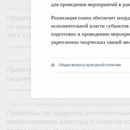
для проведения мероприятий в рам
31 июля 2026
,
Социальная поддержка отдельных категорий
Реализация плана обеспечит коор
Правительство направит регионам более
исполнительной власти субъектов
на предоставление мер социальной подд
подготовке и проведению мероприя
ЖКУ отдельным категориям граждан
укреплению творческих связей ме
Распоряжение от 30 июля 2026 года №2032-р
31 июля 2026
,
Бюджеты субъектов Федерации. Межбюдже
Общие вопросы культурной политики
Правительство спишет часть задолженно
бюджетным кредитам ещё двум региона
Распоряжение от 29 июля 2026 года №2016-р
31 июля 2026
,
Чрезвычайные ситуации и ликвидация их по
Правительство выделило дополнительно
финансирование Дагестану и Чечне на 