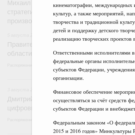
Михаил Мишустин дал поручения по ито
кинематографии, международных 
стратегической сессии, посвящённой п
культур, а также мероприятий, на
производительности труда
творчества и традиционной культ
детей и поддержку детского творч
5 августа 2026
,
Национальный проект «Экологическое бла
реализацию творческих проектов 
Правительство увеличило объём финанс
Ответственными исполнителями в
области в рамках федерального проекта
федеральные органы исполнительн
Распоряжение от 3 августа 2026 года №2067-р
субъектов Федерации, учреждения
организации.
3 августа, понедельник
3 августа 2026
,
Регулирование в сфере торговли. Защита
Финансовое обеспечение мероприя
Дмитрий Григоренко возглавил штаб по 
осуществляться за счёт средств ф
цифровых платформ
субъектов Федерации и внебюдже
Распоряжение от 25 июля 2026 года №1966-р
Федеральным законом «О федераль
2015 и 2016 годов» Минкультуры 
31 июля, пятница