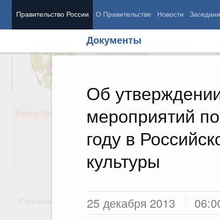
Правительство России
О Правительстве
Новости
Заседан
Документы
Председатель Правительства
М
Вице-премьеры
М
Об утверждении
мероприятий по
Демография
Занято
Работа Правительства
Здоровье
Технол
Образование
Эконом
году в Российс
Культура
Финан
Общество
Социал
культуры
Государство
25 декабря 2013
06:0
Стратегии
Государственные программы
Национальн