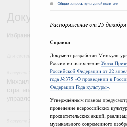
Общие вопросы культурной политики
Документы
Распоряжение от 25 декабря
Избранные документы со справками к ни
Справка
Документ разработан Минкультур
Для системного поиска перейдите в раздел "Поиск по 
России во исполнение
Указа През
6 августа, четверг
Российской Федерации от 22 апре
6 августа 2026
,
Технологическое развитие. Инновации
года №375 «О проведении в Росси
Михаил Мишустин дал поручения по ито
Федерации Года культуры»
.
стратегической сессии о совершенствов
управления научно-технологическим раз
Утверждённым планом предусмот
проведение всероссийских культу
5 августа, среда
просветительских акций, реализац
5 августа 2026
,
Вопросы производительности труда и по
музыкального современного изобра