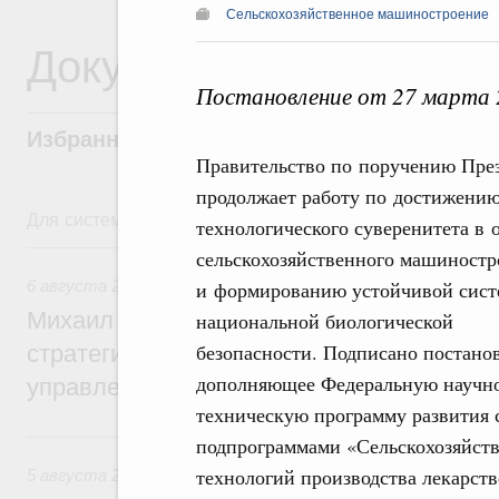
Сельскохозяйственное машиностроение
Документы
Постановление от 27 марта 
Избранные документы со справками к ни
Правительство по поручению Пре
продолжает работу по достижени
Для системного поиска перейдите в раздел "Поиск по 
технологического суверенитета в 
6 августа, четверг
сельскохозяйственного машиностр
6 августа 2026
,
Технологическое развитие. Инновации
и формированию устойчивой сис
Михаил Мишустин дал поручения по ито
национальной биологической
безопасности. Подписано постано
стратегической сессии о совершенствов
дополняющее Федеральную научн
управления научно-технологическим раз
техническую программу развития 
5 августа, среда
подпрограммами «Сельскохозяйств
технологий производства лекарст
5 августа 2026
,
Вопросы производительности труда и по