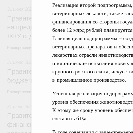
Реализация второй подпрограммы,
31 июля 2026
,
Социальная поддержка отдельных категорий
ветеринарных лекарств, также за
Правительство направит регионам более
финансирования со стороны госуда
на предоставление мер социальной подд
более 12 млрд рублей планируетс
ЖКУ отдельным категориям граждан
Главная цель подпрограммы – соз
ветеринарных препаратов и обесп
Распоряжение от 30 июля 2026 года №2032-р
лекарствах отрасли животноводств
и клинические испытания новых в
31 июля 2026
,
Бюджеты субъектов Федерации. Межбюдже
Правительство спишет часть задолженно
крупного рогатого скота, искусст
в промышленное производство.
бюджетным кредитам ещё двум региона
Распоряжение от 29 июля 2026 года №2016-р
Успешная реализация подпрограмм
уровня обеспечения животноводст
31 июля 2026
,
Чрезвычайные ситуации и ликвидация их по
К этому же сроку уровень обеспе
Правительство выделило дополнительно
составить 61%.
финансирование Дагестану и Чечне на 
В ходе совещания с вице-премье