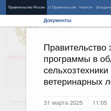
Правительство России
О Правительстве
Новости
Заседан
Документы
Председатель Правительства
М
Вице-премьеры
М
Правительство 
программы в об
Демография
Занято
Работа Правительства
Здоровье
Технол
Образование
Эконом
сельхозтехники
Культура
Финан
Общество
Социал
ветеринарных л
Государство
31 марта 2025
11:05
Стратегии
Государственные программы
Национальн