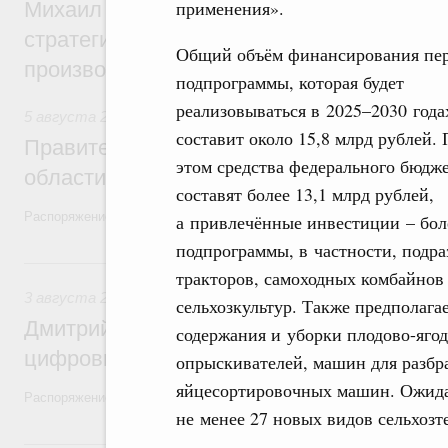
применения».
Михаил Мишустин дал поручения по ито
стратегической сессии, посвящённой п
Общий объём финансирования пе
производительности труда
подпрограммы, которая будет
реализовываться в 2025–2030 года
5 августа 2026
,
Национальный проект «Экологическое бла
составит около 15,8 млрд рублей.
Правительство увеличило объём финанс
этом средства федерального бюдж
области в рамках федерального проекта
составят более 13,1 млрд рублей,
Распоряжение от 3 августа 2026 года №2067-р
а привлечённые инвестиции – бол
подпрограммы, в частности, подра
3 августа, понедельник
тракторов, самоходных комбайнов 
3 августа 2026
,
Регулирование в сфере торговли. Защита
сельхозкультур. Также предполага
Дмитрий Григоренко возглавил штаб по 
содержания и уборки плодово-яго
цифровых платформ
опрыскивателей, машин для разбр
яйцесортировочных машин. Ожидает
Распоряжение от 25 июля 2026 года №1966-р
не менее 27 новых видов сельхозт
31 июля, пятница