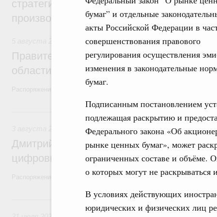
Федеральный закон “О рынке цен
стратегической сессии, посвящённой п
бумаг” и отдельные законодательн
производительности труда
акты Российской Федерации в час
совершенствования правового
5 августа 2026
,
Национальный проект «Экологическое бла
регулирования осуществления эми
Правительство увеличило объём финанс
изменения в законодательные но
области в рамках федерального проекта
бумаг.
Распоряжение от 3 августа 2026 года №2067-р
Подписанным постановлением уст
3 августа, понедельник
подлежащая раскрытию и предоста
3 августа 2026
,
Регулирование в сфере торговли. Защита
Федерального закона «Об акционе
Дмитрий Григоренко возглавил штаб по 
рынке ценных бумаг», может раскр
цифровых платформ
ограниченных составе и объёме. 
о которых могут не раскрываться и
Распоряжение от 25 июля 2026 года №1966-р
В условиях действующих иностра
31 июля, пятница
юридических и физических лиц р
31 июля 2026
,
Социальная поддержка отдельных категорий