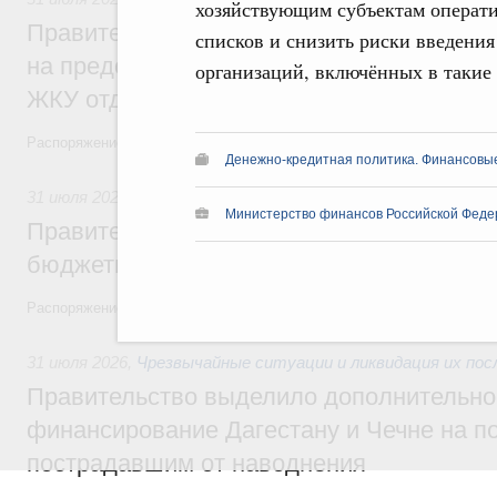
хозяйствующим субъектам операт
Правительство направит регионам более
списков и снизить риски введени
на предоставление мер социальной подд
организаций, включённых в такие
ЖКУ отдельным категориям граждан
Распоряжение от 30 июля 2026 года №2032-р
Денежно-кредитная политика. Финансовы
31 июля 2026
,
Бюджеты субъектов Федерации. Межбюдже
Министерство финансов Российской Феде
Правительство спишет часть задолженно
бюджетным кредитам ещё двум региона
Распоряжение от 29 июля 2026 года №2016-р
31 июля 2026
,
Чрезвычайные ситуации и ликвидация их по
Правительство выделило дополнительно
финансирование Дагестану и Чечне на 
пострадавшим от наводнения