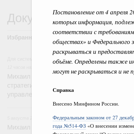
Постановление от 4 апреля 2
Документы
которых информация, подле
соответствии с требованиям
Избранные документы со справками к ни
обществах» и Федерального 
раскрываться и предоставля
Для системного поиска перейдите в раздел "Поиск по 
объёме. Определены также ин
12 часов назад
,
Технологическое развитие. Инновации
могут не раскрываться и не 
Михаил Мишустин дал поручения по ито
стратегической сессии о совершенствов
Справка
управления научно-технологическим раз
Внесено Минфином России.
Вчера
Федеральным законом от 27 декаб
5 августа 2026
,
Вопросы производительности труда и по
года №514-ФЗ
«О внесении измен
Михаил Мишустин дал поручения по ито