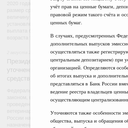
2020 года право на получение такой выплаты пол
учёт прав на ценные бумаги, деп
размер среднедушевого дохода не будет превыш
правовой режим такого счёта и о
величину прожиточного минимума трудоспособног
ценных бумаг.
установленную в субъекте Федерации. Кроме того
выплата будет производиться гражданам до дос
В случаях, предусмотренных Феде
возраста трех лет.
дополнительных выпусков эмисси
осуществляться также регистриру
2 августа 2019
,
Оборот лекарств, медицинских изделий и
центральным депозитарием) при у
Президент России подписал Федеральны
организацией. Определяются особ
уточнении норм, касающихся обращения
об итогах выпуска и дополнитель
средств для ветеринарного применения
представляться в Банк России вм
Федеральный закон от 2 августа 2019 года №29
ведение реестра владельцев ценны
законом, в частности, Россельхознадзор наделяе
осуществляющим централизованный
проведение контрольной закупки лекарственных 
ветеринарного применения, находящихся в обра
Уточняются также особенности э
России наделяется полномочиями по утверждени
общества, выпуска и обращения о
назначения лекарственных препаратов для ветер