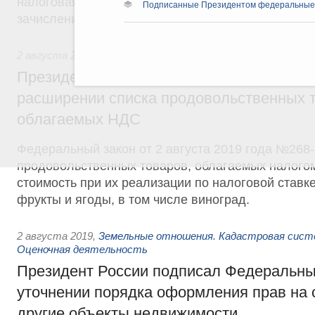
налоговая ставка налога на прибыль организаци
Подписанные Президентом федеральные
зачислению в федеральный бюджет, устанавлива
2 августа 2019
,
Налоги и неналоговые платежи. Финансов
Президент России подписал Федеральны
расширении списка продовольственных т
облагаемых НДС
Федеральный закон от 2 августа 2019 года №268-
продовольственных товаров, облагаемых налого
стоимость при их реализации по налоговой ставк
фрукты и ягоды, в том числе виноград.
2 августа 2019
,
Земельные отношения. Кадастровая сист
Оценочная деятельность
Президент России подписал Федеральны
уточнении порядка оформления прав на 
другие объекты недвижимости