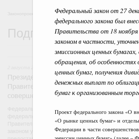
Федеральный закон от 27 де
Законопроектная деятельность
федерального закона был вне
Подписанные Президе
Правительства от 18 ноября
законом в частности, уточне
эмиссионных ценных бумагах, 
2 августа 2019, пятница
обращения, об особенностях 
2 августа 2019
,
Бюджеты субъектов Федерации. Межбюд
ценных бумаг, получения диви
Президент России подписал разработан
денежных выплат по облигаци
Правительством Федеральный закон, на
бумаг к организованным торг
совершенствование системы межбюдже
Федеральный закон от 2 августа 2019 года №307
Проект федерального закона «О в
федерального закона был внесён в Госдуму рас
«О рынке ценных бумаг» и отдель
Правительства от 24 октября 2018 года №2288-р
Федерации в части совершенствов
законом уточняются условия и порядок распреде
эмиссии ценных бумаг» (далее – 
предоставления межбюджетных трансфертов. Ут