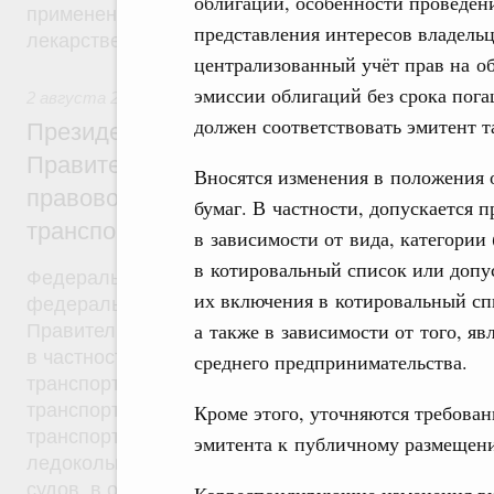
облигаций, особенности проведен
применения, утверждению формы рецептурных бл
представления интересов владель
лекарственные препараты, порядка их учета и хр
централизованный учёт прав на о
эмиссии облигаций без срока пог
2 августа 2019
,
Антитеррористическая безопасность
должен соответствовать эмитент т
Президент России подписал разработан
Правительством Федеральный закон об 
Вносятся изменения в положения
правовом регулировании вопросов обес
бумаг. В частности, допускается
транспортной безопасности
в зависимости от вида, категории
в котировальный список или допу
Федеральный закон от 2 августа 2019 года №270
их включения в котировальный спи
федерального закона был внесён в Госдуму рас
а также в зависимости от того, яв
Правительства от 21 марта 2015 года №469-р. Ф
в частности, устанавливается, что в число основ
среднего предпринимательства.
транспортной безопасности входит категорирова
транспортной инфраструктуры, а также оценка уя
Кроме этого, уточняются требован
транспортной инфраструктуры, подлежащих катег
эмитента к публичному размещен
ледокольного флота, используемых для проводки
судов, в отношении которых применяются правил