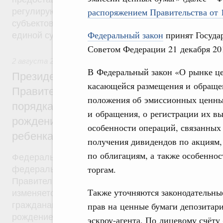
распоряжением Правительства от 1
регулирующие вопросы предоставления субвенц
субъектов Федерации из федерального бюджета, 
Федеральный закон
принят Государ
единой субвенции.
Советом Федерации 21 декабря 201
2 августа 2019
,
Демографическая политика
В Федеральный закон «О рынке це
Президент России подписал разработан
касающейся размещения и обраще
Правительством Федеральный закон об 
положения об эмиссионных ценных
порядка установления ежемесячной выпл
и обращения, о регистрации их в
рождением или усыновлением первого ил
особенности операций, связанных
ребенка
получения дивидендов по акциям,
по облигациям, а также особенно
Федеральный закон от 2 августа 2019 года №305
торгам.
федерального закона был внесён в Госдуму рас
Правительства от 28 мая 2019 года №1092-р. Фе
Также уточняются законодательны
изменяется критерий нуждаемости, в соответстви
гражданам будет назначаться ежемесячная выпла
прав на ценные бумаги депозитари
рождением (усыновлением) первого или второго 
эскроу-агента. По лицевому счёту 