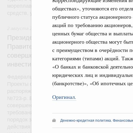
Корреспондирующие изменения вн
мореплавания и требования в области охраны су
обществах», уточняются его отде
средств, установленные международными догово
публичного статуса акционерного
акций по требованию акционеров,
2 августа 2019
,
Общие вопросы промышленной политики
ценных бумаг общества и выплаты
Президент России подписал разработан
акционерного общества могут бы
Правительством федеральные законы о
с преимуществом в очерёдности п
совершенствовании механизма специал
категориями (типами) акций. Так
инвестиционных контрактов
«О банках и банковской деятельно
юридических лиц и индивидуальн
Федеральные законы от 2 августа 2019 года №2
(банкротстве)», «Об ипотечных це
Проекты федеральных законов были внесены в Г
распоряжениями Правительства от 13 апреля 201
Оригинал.
№723-р. В целях развития высокотехнологичного
совершенствования механизма заключения СПИК
требования к контракту и его сторонам, предмет 
порядок заключения, изменения, расторжения и 
Денежно-кредитная политика. Финансовы
действия контракта. Для налогоплательщиков – 