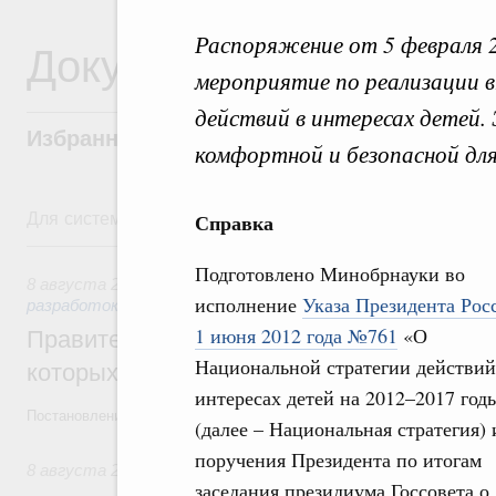
Распоряжение от 5 февраля 
Документы
мероприятие по реализации 
действий в интересах детей.
Избранные документы со справками к ни
комфортной и безопасной для
Для системного поиска перейдите в раздел "Поиск по 
Справка
8 августа, суббота
Подготовлено Минобрнауки во
8 августа 2026
,
Государственная политика в сфере научны
исполнение
Указа Президента Рос
разработок
1 июня 2012 года №761
«О
Правительство расширило перечень пре
Национальной стратегии действий
которых освобождаются от НДФЛ
интересах детей на 2012–2017 год
Постановление от 5 августа 2026 года №978
(далее – Национальная стратегия) 
поручения Президента по итогам
8 августа 2026
,
Отрасль информационных технологий
заседания президиума Госсовета о