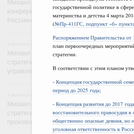
Михаил Мишустин дал поручения по итог
государственной политике в сфере
конференции «Цифровая индустрия пр
материнства и детства 4 марта 201
России»
(
№Пр-411ГС, подпункт «б» пункта
6 августа, четверг
Распоряжением Правительства от 
6 августа 2026
,
Технологическое развитие. Инновации
план первоочередных мероприятий
Михаил Мишустин дал поручения по ито
стратегии.
стратегической сессии о совершенствов
В соответствии с этим планом ут
управления научно-технологическим раз
-
Концепция государственной сем
5 августа, среда
период до 2025 года
;
5 августа 2026
,
Вопросы производительности труда и по
Михаил Мишустин дал поручения по ито
-
Концепция развития до 2017 год
восстановительного правосудия в
стратегической сессии, посвящённой п
общественно опасные деяния, но н
производительности труда
уголовная ответственность в Рос