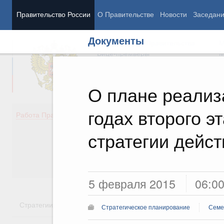
Правительство России
О Правительстве
Новости
Заседан
Документы
Председатель Правительства
М
Вице-премьеры
М
О плане реализ
годах второго 
Демография
Занято
Работа Правительства
Здоровье
Технол
Образование
Эконом
стратегии дейст
Культура
Финан
Общество
Социал
Государство
5 февраля 2015
06:0
Стратегии
Государственные программы
Национальн
Стратегическое планирование
Семе