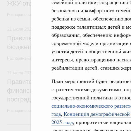
семейной политики, сокращению б
ЖКУ отдельным категориям граждан
безопасного и комфортного семейн
Распоряжение от 30 июля 2026 года №2032-р
ребенка из семьи, обеспечению до
поддержке талантливых детей и м
31 июля 2026
,
Бюджеты субъектов Федерации. Межбюдже
образования, обеспечению инфор
Правительство спишет часть задолженно
современной модели организации 
бюджетным кредитам ещё двум региона
участия детей в общественной жи
интересы, предотвращению насил
Распоряжение от 29 июля 2026 года №2016-р
реабилитации детей, ставших жер
31 июля 2026
,
Чрезвычайные ситуации и ликвидация их по
План мероприятий будет реализовы
Правительство выделило дополнительно
стратегическими документами, о
финансирование Дагестану и Чечне на 
государственной политики в отно
пострадавшим от наводнения
социально-экономического развит
Распоряжение от 28 июля 2026 года №1999-р и распоряжение от 30 
года
,
Концепция демографической 
2025 года
, приоритетные национа
30 июля, четверг
государственным, федеральным це