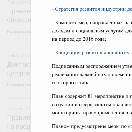
5 августа 2026
,
Национальный проект «Экологическое бла
-
Стратегия развития индустрии де
Правительство увеличило объём финанс
области в рамках федерального проекта
- Комплекс мер, направленных на 
доходам и социальным услугам для
Распоряжение от 3 августа 2026 года №2067-р
на период до 2016 года;
3 августа, понедельник
-
Концепция развития дополнитель
3 августа 2026
,
Регулирование в сфере торговли. Защита
Дмитрий Григоренко возглавил штаб по 
Подписанным распоряжением утве
цифровых платформ
реализации важнейших положений 
её второго этапа.
Распоряжение от 25 июля 2026 года №1966-р
План содержит 81 мероприятие и п
31 июля, пятница
ситуации в сфере защиты прав дете
31 июля 2026
,
Социальная поддержка отдельных категорий
мониторинга правоприменения в э
Правительство направит регионам более
Планом предусмотрены меры по со
на предоставление мер социальной подд