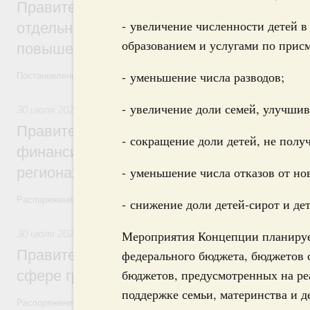
Правительство ввело новый временный з
- увеличение численности детей в
отдельных видов топлива и утвердило ря
образованием и услугами по присм
повышения доступности нефтепродуктов
- уменьшение числа разводов;
Постановления от 30 июля 2026 года №952, №953, №954
- увеличение доли семей, улучш
30 июля 2026
,
Малое и среднее предпринимательство
Правительство выделило дополнительно
- сокращение доли детей, не пол
финансирование на поддержку бизнеса 
регионах
- уменьшение числа отказов от н
Распоряжение от 30 июля 2026 года №2031-р
- снижение доли детей-сирот и де
30 июля 2026
,
Авиастроение
Мероприятия Концепции планирует
Правительство профинансирует приорит
федерального бюджета, бюджетов
бюджетов, предусмотренных на р
сфере гражданской авиации
поддержке семьи, материнства и д
Распоряжение от 27 июля 2026 года №1979-р, распоряжение от 30 и