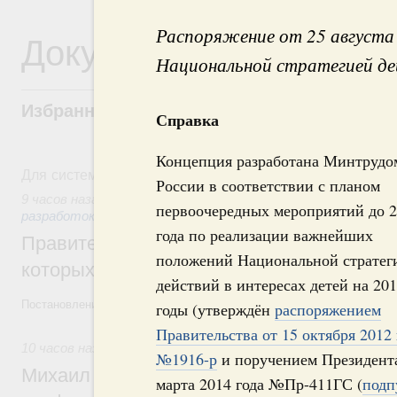
Распоряжение от 25 августа
Документы
Национальной стратегией дей
Избранные документы со справками к ни
Справка
Концепция разработана Минтрудо
Для системного поиска перейдите в раздел "Поиск по 
России в соответствии с планом
9 часов назад
,
Государственная политика в сфере научных
первоочередных мероприятий до 
разработок
года по реализации важнейших
Правительство расширило перечень пре
положений Национальной стратег
которых освобождаются от НДФЛ
действий в интересах детей на 20
Постановление от 5 августа 2026 года №978
годы (утверждён
распоряжением
Правительства от 15 октября 2012 
10 часов назад
,
Отрасль информационных технологий
№1916-р
и поручением Президента
Михаил Мишустин дал поручения по итог
марта 2014 года №Пр-411ГС (
подп