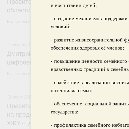
Правительство увеличило объём финанс
и воспитании детей;
области в рамках федерального проекта
- создание механизмов поддержк
Распоряжение от 3 августа 2026 года №2067-р
условий;
3 августа, понедельник
- развитие жизнеохранительной ф
3 августа 2026
,
Регулирование в сфере торговли. Защита
обеспечения здоровья её членов;
Дмитрий Григоренко возглавил штаб по 
- повышение ценности семейного 
цифровых платформ
нравственных традиций в семейн
Распоряжение от 25 июля 2026 года №1966-р
- содействие в реализации воспит
31 июля, пятница
потенциала семьи;
31 июля 2026
,
Социальная поддержка отдельных категорий
- обеспечение социальной защиты
Правительство направит регионам более
государства;
на предоставление мер социальной подд
ЖКУ отдельным категориям граждан
- профилактика семейного неблаго