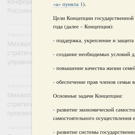
конференции «Цифровая индустрия пр
«а» пункта 1
).
России»
Цели Концепции государственной 
6 августа, четверг
года (далее – Концепция):
6 августа 2026
,
Технологическое развитие. Инновации
- поддержка, укрепление и защита
Михаил Мишустин дал поручения по ито
стратегической сессии о совершенствов
- создание необходимых условий 
управления научно-технологическим раз
- повышение качества жизни семе
5 августа, среда
- обеспечение прав членов семьи 
5 августа 2026
,
Вопросы производительности труда и по
Михаил Мишустин дал поручения по ито
Основные задачи Концепции:
стратегической сессии, посвящённой п
- развитие экономической самосто
производительности труда
самостоятельного осуществления 
5 августа 2026
,
Национальный проект «Экологическое бла
- развитие системы государственн