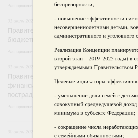
беспризорности;
Распоряжение от 30 июля 2026 года №2032-р
- повышение эффективности сист
31 июля 2026
,
Бюджеты субъектов Федерации. Межбюдже
несовершеннолетними детьми, вов
Правительство спишет часть задолженно
административного и уголовного с
бюджетным кредитам ещё двум региона
Реализация Концепции планируется
Распоряжение от 29 июля 2026 года №2016-р
второй этап – 2019–2025 годы) в 
утверждаемыми Правительством Р
31 июля 2026
,
Чрезвычайные ситуации и ликвидация их по
Правительство выделило дополнительно
Целевые индикаторы эффективнос
финансирование Дагестану и Чечне на 
пострадавшим от наводнения
- уменьшение доли семей с детьми
совокупный среднедушевой доход
Распоряжение от 28 июля 2026 года №1999-р и распоряжение от 30 
минимума в субъекте Федерации;
30 июля, четверг
- сокращение числа неработающих
30 июля 2026
,
Оборот бензина и дизельного топлива
с семейными обязанностями;