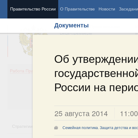
Правительство России
О Правительстве
Новости
Заседан
Документы
Председатель Правительства
М
Вице-премьеры
М
Об утверждени
государственно
Демография
Занято
Работа Правительства
Здоровье
Технол
Образование
Эконом
России на перио
Культура
Финан
Общество
Социал
Государство
25 августа 2014
11:00
Стратегии
Государственные программы
Национальн
Семейная политика. Защита детства и во