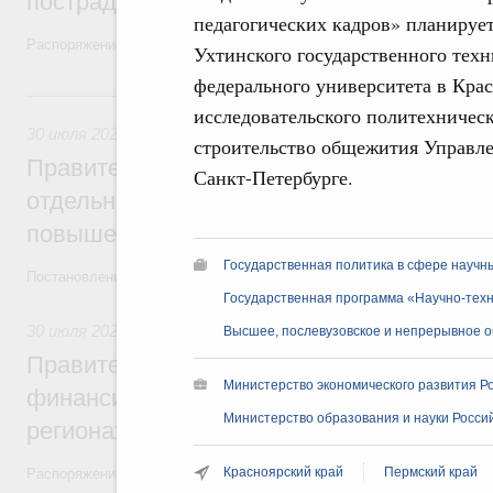
пострадавшим от наводнения
педагогических кадров» планируе
Распоряжение от 28 июля 2026 года №1999-р и распоряжение от 30 
Ухтинского государственного техн
федерального университета в Кра
30 июля, четверг
исследовательского политехническ
30 июля 2026
,
Оборот бензина и дизельного топлива
строительство общежития Управлен
Правительство ввело новый временный з
Санкт-Петербурге.
отдельных видов топлива и утвердило ря
повышения доступности нефтепродуктов
Государственная политика в сфере научн
Постановления от 30 июля 2026 года №952, №953, №954
Государственная программа «Научно-техн
30 июля 2026
,
Малое и среднее предпринимательство
Высшее, послевузовское и непрерывное 
Правительство выделило дополнительно
Министерство экономического развития Р
финансирование на поддержку бизнеса 
Министерство образования и науки Россий
регионах
Красноярский край
Пермский край
Распоряжение от 30 июля 2026 года №2031-р