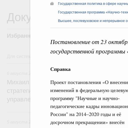
Государственная политика в сфере научн
Документы
Государственная программа «Научно-техн
Высшее, послевузовское и непрерывное 
Избранные документы со справками к ни
Постановление от 23 октябр
государственной программы «
Для системного поиска перейдите в раздел "Поиск по 
6 августа, четверг
Справка
6 августа 2026
,
Технологическое развитие. Инновации
Михаил Мишустин дал поручения по ито
Проект постановления «О внесен
изменений в федеральную целеву
стратегической сессии о совершенствов
программу "Научные и научно-
управления научно-технологическим раз
педагогические кадры инновацио
5 августа, среда
России" на 2014–2020 годы и её
досрочном прекращении» внесён
5 августа 2026
,
Вопросы производительности труда и по