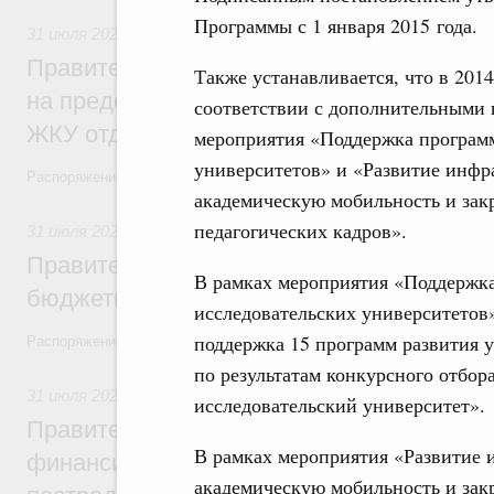
Программы с 1 января 2015 года.
31 июля 2026
,
Социальная поддержка отдельных категорий
Правительство направит регионам более
Также устанавливается, что в 2014
на предоставление мер социальной подд
соответствии с дополнительными
ЖКУ отдельным категориям граждан
мероприятия «Поддержка программ
университетов» и «Развитие инфр
Распоряжение от 30 июля 2026 года №2032-р
академическую мобильность и закр
педагогических кадров».
31 июля 2026
,
Бюджеты субъектов Федерации. Межбюдже
Правительство спишет часть задолженно
В рамках мероприятия «Поддержк
бюджетным кредитам ещё двум региона
исследовательских университетов»
поддержка 15 программ развития у
Распоряжение от 29 июля 2026 года №2016-р
по результатам конкурсного отбор
31 июля 2026
,
Чрезвычайные ситуации и ликвидация их по
исследовательский университет».
Правительство выделило дополнительно
В рамках мероприятия «Развитие 
финансирование Дагестану и Чечне на 
академическую мобильность и закр