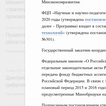
Минэкономразвития.
Михаил Мишустин дал поручения по ито
стратегической сессии, посвящённой п
ФЦП «Научные и научно-педагоги
производительности труда
2020 годы (утверждена
постановле
далее – Программа) входит в сост
5 августа 2026
,
Национальный проект «Экологическое бла
технологий
» (утверждена постано
Правительство увеличило объём финанс
№301).
области в рамках федерального проекта
Государственный заказчик-коорди
Распоряжение от 3 августа 2026 года №2067-р
Федеральным законом «О Российс
3 августа, понедельник
отдельные законодательные акты 
3 августа 2026
,
Регулирование в сфере торговли. Защита
передача фонду бюджетных ассигн
Дмитрий Григоренко возглавил штаб по 
Российской Федерации. В связи с 
цифровых платформ
плановый период 2015 и 2016 год
предусмотренные Минобрнауки на
Распоряжение от 25 июля 2026 года №1966-р
Подписанным постановлением утв
31 июля, пятница