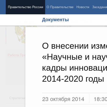
Правительство России
О Правительстве
Новости
Заседан
Документы
Председатель Правительства
М
Вице-премьеры
М
О внесении из
«Научные и нау
Демография
Занято
Работа Правительства
Здоровье
Технол
Образование
Эконом
кадры инноваци
Культура
Финан
Общество
Социал
2014-2020 годы
Государство
23 октября 2014
18:3
Стратегии
Государственные программы
Национальн