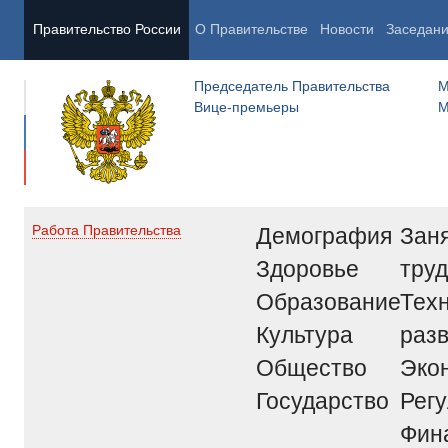
Правительство России
О Правительстве
Новости
Заседан
Председатель Правительства
М
Вице-премьеры
М
Демография
Заня
Работа Правительства
Здоровье
труд
Образование
Тех
Культура
раз
Общество
Эко
Государство
Рег
Фин