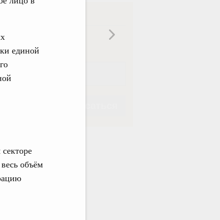
ое лицо в
ска
ых
ная
Еженедельная
тки единой
го
ной
Подписаться
 секторе
 весь объём
Подписаться
грацию