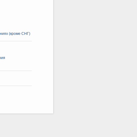
ниях (кроме СНГ)
ния