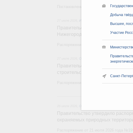
Государстве
Постановление от 18 июля 2026 года №9
Добыча твёр
27 июля 2026
,
Инструменты развития территор
Высшее, пос
Правительство направит финанси
Участие Росс
Нижегородской области
Распоряжение от 18 июля 2026 года №18
Министерство
Правительств
27 июля 2026
,
Организация системы здравоохра
энергетичес
Правительство направит ряду ре
строительство и ремонт медицин
Санкт-Петер
Распоряжение от 18 июля 2026 года №189
26 и
26 июля 2026
,
Охрана природы. Заповедники, на
Правительство утвердило распор
охраняемых природных территор
Распоряжение от 21 июля 2026 года №19