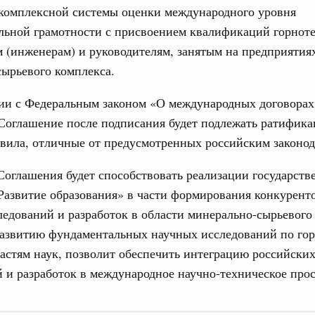
 комплексной системы оценки международного уровня
льной грамотности с присвоением квалификаций горнот
31-р
 (инженерам) и руководителям, занятым на предприятия
ырьевого комплекса.
риоритетные проекты в сфере гражданской
вии с Федеральным законом «О международных договорах
оглашение после подписания будет подлежать ратификац
9-р, распоряжение от 30 июля 2026 года №2027-р
вила, отличные от предусмотренных российским законод
о
оглашения будет способствовать реализации государств
рование Курской области на поддержку
Развитие образования» в части формирования конкурент
ного хозяйства
ледований и разработок в области минерально-сырьевого
21-р
развитию фундаментальных научных исследований по гор
юля, понедельник
стям наук, позволит обеспечить интеграцию российски
 и разработок в международное научно-техническое прос
е услуги
тры эксперимента по использованию
ставления отдельных мер соцзащиты