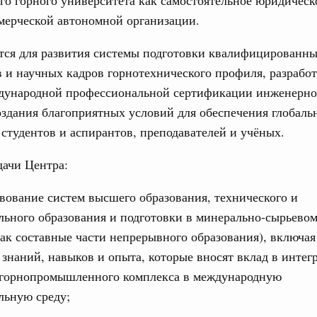
го горного университета как самостоятельное юридическ
олженности по бюджетным кредитам ещё двум
мерческой автономной организации.
Подпи
16-р
тся для развития системы подготовки квалифицированн
Ежеднев
 и научных кадров горнотехнического профиля, разрабо
Email
ация их последствий
дународной профессиональной сертификации инженерно
тельное финансирование Дагестану и Чечне
оздания благоприятных условий для обеспечения глобаль
однения
студентов и аспирантов, преподавателей и учёных.
9-р и распоряжение от 30 июля 2026 года №2033-р
дачи Центра:
0 июля, четверг
Email
лива
вование систем высшего образования, технического и
енный запрет на вывоз отдельных видов
ьного образования и подготовки в минерально-сырьевом
мер для повышения доступности
ак составные части непрерывного образования), включая
знаний, навыков и опыта, которые вносят вклад в инте
52, №953, №954
 горнопромышленного комплекса в международную
льную среду;
ьство
ительное финансирование на поддержку