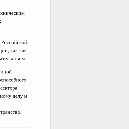
ехническим
х
 Российской
ии, так как
ательством.
енной
оспособного
 сектора
ному делу и
х
транство.