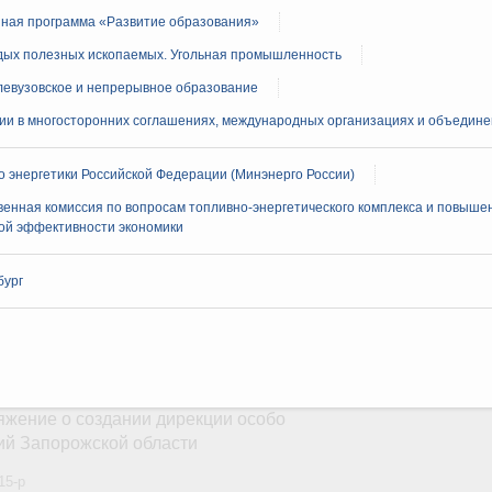
нная программа «Развитие образования»
14
дых полезных ископаемых. Угольная промышленность
ий. ОЭЗ. ТОР. Моногорода
левузовское и непрерывное образование
рование на развитие технопарка в
ии в многосторонних соглашениях, международных организациях и объедине
89-р
 энергетики Российской Федерации (Минэнерго России)
енная комиссия по вопросам топливно-энергетического комплекса и повыше
нения. Медицинское страхование
кой эффективности экономики
гионов дополнительное финансирование на
ских учреждений
бург
7-р и распоряжение от 21 июля 2026 года №1913-р
юля, воскресенье
циональные парки
яжение о создании дирекции особо
ий Запорожской области
15-р