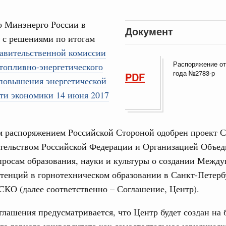
17
ческое благополучие»
финансирования Омской области в рамках
о Минэнерго России в
24
оздух»
Документ
 с решениями по итогам
067-р
31
равительственной комиссии
Распоряжение от
топливно-энергетического
густа, понедельник
года №2783-р
PDF
Календарь 
 повышения энергетической
ли. Защита прав потребителей
об избранн
перейдите в
ти экономики 14 июня 2017
таб по развитию цифровых платформ
С помощь
66-р
осуществ
 распоряжением Российской Стороной одобрен проект 
Для поиск
 июля, пятница
сервисо
тельством Российской Федерации и Организацией Объе
 категорий граждан
росам образования, науки и культуры о создании Между
 более 7,4 млрд рублей на предоставление
Выбра
тенций в горнотехническом образовании в Санкт-Петерб
лате ЖКУ отдельным категориям граждан
пери
КО (далее соответственно – Соглашение, Центр).
32-р
Архи
лашения предусматривается, что Центр будет создан на 
 Межбюджетные отношения