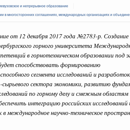
левузовское и непрерывное образование
ии в многосторонних соглашениях, международных организациях и объедине
ие от 12 декабря 2017 года №2783-р. Создание 
 справками к ним
Поиск по всем докумен
ербургского горного университета Международ
петенций в горнотехническом образовании под э
"Поиск по всем документам"
Кален
августа, четверг
дет способствовать формированию
овации
способного сегмента исследований и разработок
ПН
о итогам стратегической сессии о
-сырьевого сектора экономики, развитию фунд
вления научно-технологическим развитием
следований по горному делу и смежным областям 
 августа, среда
беспечить интеграцию российских исследований 
3
руда и поддержки занятости
 в международное научно-техническое простран
о итогам стратегической сессии,
10
дительности труда