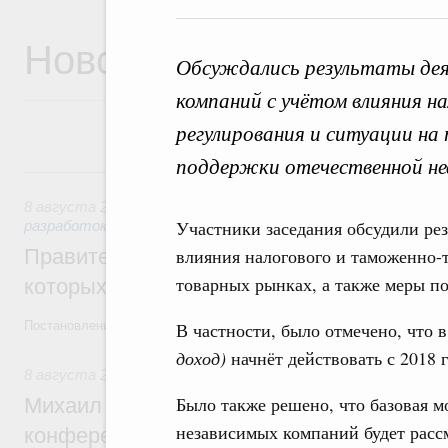
Новости
Обсуждались результаты дея
компаний с учётом влияния 
регулирования и ситуации на
поддержки отечественной н
8 августа, суббота
8 августа 2026
,
Государственная политика в сфере научны
Участники заседания обсудили ре
разработок
Правительство расширило перечень пре
влияния налогового и таможенно-
товарных рынках, а также меры п
которых освобождаются от НДФЛ
Постановление от 5 августа 2026 года №978
В частности, было отмечено, что
доход)
начнёт действовать с 2018 
8 августа 2026
,
Отрасль информационных технологий
Было также решено, что базовая м
Михаил Мишустин дал поручения по итог
независимых компаний будет расс
конференции «Цифровая индустрия пр