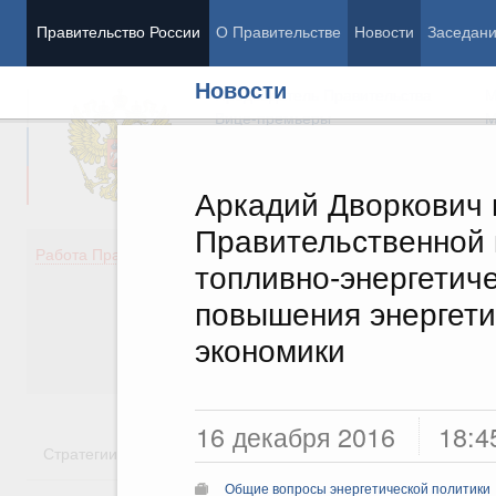
Правительство России
О Правительстве
Новости
Заседан
Новости
Председатель Правительства
М
Вице-премьеры
М
Аркадий Дворкович 
Правительственной 
Демография
Занято
Работа Правительства
топливно-энергетиче
Здоровье
Технол
Образование
Эконом
повышения энергет
Культура
Финан
экономики
Общество
Социал
Государство
16 декабря 2016
18:4
Стратегии
Государственные программы
Национальн
Общие вопросы энергетической политики