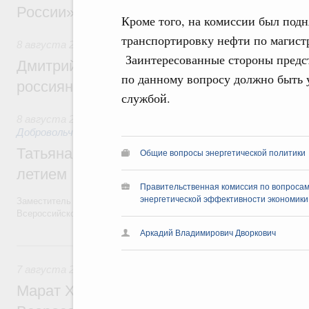
России»
Кроме того, на комиссии был подн
транспортировку нефти по магист
8 августа 2026
,
Спорт высших достижений и массовый сп
Заинтересованные стороны предс
Дмитрий Чернышенко и Михаил Дегтярёв
по данному вопросу должно быть
россиян с Днём физкультурника
службой.
8 августа 2026
,
Социальные инновации. Некоммерческие ор
Добровольчество и волонтёрство. Благотворительност
Татьяна Голикова поздравила волонтёров
Общие вопросы энергетической политики
летием
Правительственная комиссия по вопросам
энергетической эффективности экономики
Заместитель Председателя Правительства Татьяна Голикова поздра
Всероссийского общественного движения «Волонтёры-медики» с 10
Аркадий Владимирович Дворкович
7 августа, пятница
7 августа 2026
,
Экономика городов. Городская среда
Марат Хуснуллин провёл заседание ком