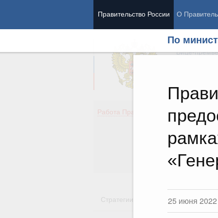
Правительство России
О Правитель
По минист
Председател
Вице-премь
Прави
предо
Де
Работа Правительства
Здо
Обр
рамка
Кул
Об
«Гене
Гос
Стратегии
Государственные пр
25 июня 2022