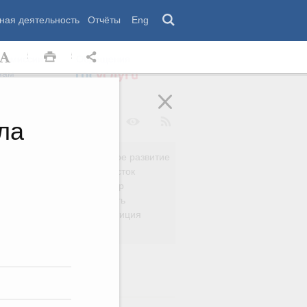
ная деятельность
Отчёты
Eng
 комиссии
Обращения
нам
ла
Региональное развитие
да
Дальний Восток
вязь
Россия и мир
Безопасность
сть
Право и юстиция
яйство