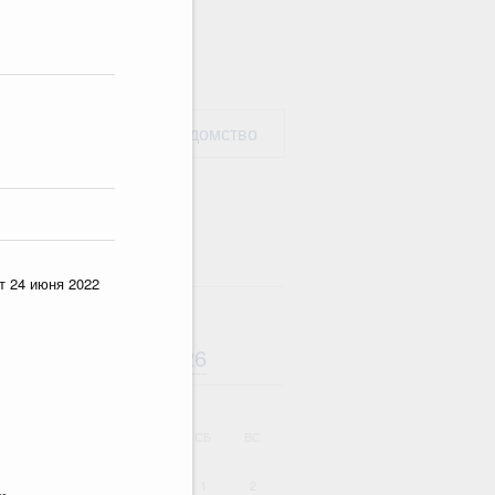
рать министерство / ведомство
т 24 июня 2022
Август
2026
дарь
ВТ
СР
ЧТ
ПТ
СБ
ВС
1
2