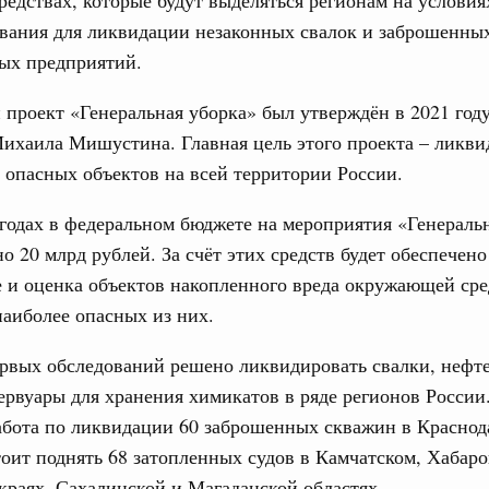
средствах, которые будут выделяться регионам на условия
вления научно-технологическим развитием
вания для ликвидации незаконных свалок и заброшенны
3
 августа, среда
х предприятий.
ии
,
5 августа 2026
,
Вопросы производительности труда и
10
проект «Генеральная уборка» был утверждён в 2021 год
о итогам стратегической сессии,
ихаила Мишустина. Главная цель этого проекта – ликви
17
дительности труда
 опасных объектов на всей территории России.
24
ый проект «Экологическое благополучие»
годах в федеральном бюджете на мероприятия «Генераль
финансирования Омской области в рамках
31
оздух»
о 20 млрд рублей. За счёт этих средств будет обеспечено
 и оценка объектов накопленного вреда окружающей сре
067-р
С помощь
аиболее опасных из них.
осуществ
 июля, пятница
Для поиск
ервых обследований решено ликвидировать свалки, неф
сервисо
держка отдельных категорий граждан
ервуары для хранения химикатов в ряде регионов России.
 более 7,4 млрд рублей на предоставление
Выбра
абота по ликвидации 60 заброшенных скважин в Краснод
лате ЖКУ отдельным категориям граждан
пери
оит поднять 68 затопленных судов в Камчатском, Хабаро
32-р
раях, Сахалинской и Магаданской областях.