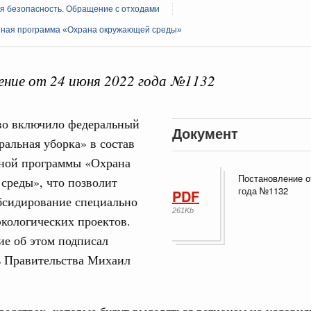
я безопасность. Обращение с отходами
нная программа «Охрана окружающей среды»
ная информация в
ние от 24 июня 2022 года №1132
Выб
ы министерств и
во включило федеральный
Документ
ральная уборка» в состав
нной программы «Охрана
Постановление о
среды», что позволит
года №1132
PDF
бсидирование специально
261Kb
кологических проектов.
Кален
е об этом подписал
августа, четверг
ь Правительства Михаил
мразвития России
,
Минобрнауки России
,
Минсельхоз России
,
ПН
ация «Роскосмос»
,
Госкорпорация «Росатом»
,
6 августа 2026
,
о итогам стратегической сессии о