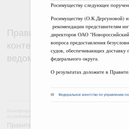
Росимуществу следующее поручен
Росимуществу (О.К.Дергуновой) 
рекомендации представителям инт
Правительственная информ
директоров ОАО "Новороссийский 
контексте работы министер
вопроса предоставления безуслов
судов, обеспечивающих доставку 
ведомств
федерального округа.
О результатах доложите в Правите
Федеральное агентство по управлению го
8 августа, суббота
Минобрнауки России
,
8 августа 2026
,
Государственная пол
исследований и разработок
Правительство расширило перечень пре