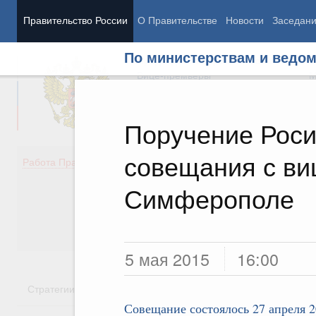
Правительство России
О Правительстве
Новости
Заседан
По министерствам и ведо
Председатель Правительства
М
Вице-премьеры
М
Поручение Роси
совещания с ви
Демография
Занято
Работа Правительства
Здоровье
Технол
Образование
Эконом
Симферополе
Культура
Финан
Общество
Социал
Государство
5 мая 2015
16:00
Стратегии
Государственные программы
Национальн
Совещание состоялось 27 апреля 2