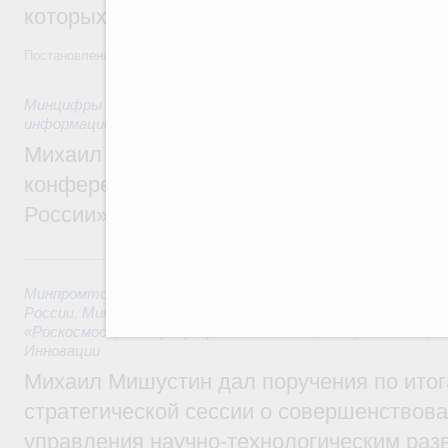
которых освобождаются от НДФЛ
Постановление от 5 августа 2026 года №978
Минцифры России
,
Минфин России
,
Минпромторг России
,
информационных технологий
Михаил Мишустин дал поручения по итог
конференции «Цифровая индустрия пр
России»
6 августа, четверг
Минпромторг России
,
Минфин России
,
Минэкономразвития
России
,
Минсельхоз России
,
Минэнерго России
,
Минтранс 
«Роскосмос»
,
Госкорпорация «Росатом»
,
6 августа 2026
,
Т
Инновации
Михаил Мишустин дал поручения по ито
стратегической сессии о совершенствов
управления научно-технологическим раз